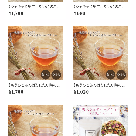
【シャキッと集中したい時のハー
【シャキッと集中したい時のハー
ブティー 50g】勉強 学生 集中
ブティー 20g】勉強 学生 集中
¥1,700
¥680
やる気 受験 レモングラス ペパ
やる気 受験 レモングラス ペパ
ーミント マテ マルベリー ローズ
ーミント マテ マルベリー ローズ
マリー シベリアニンジン デスク
マリー シベリアニンジン デスク
ワーク 作業
ワーク 作業
【もうひとふんばりしたい時のハ
【もうひとふんばりしたい時のハ
ーブティー 】50g リーフ ブレン
ーブティー 】30g リーフ ブレン
¥1,700
¥1,020
ド 勉強 学生 集中 やる気 受験
ド 勉強 学生 集中 やる気 受験
トウキ オレンジピール マテ マル
トウキ オレンジピール マテ マル
ベリー ローズマリー シベリアニ
ベリー ローズマリー シベリアニ
ンジン ハーブ 贈り物 応援 ギフ
ンジン ハーブ 贈り物 応援 ギフ
ト
ト