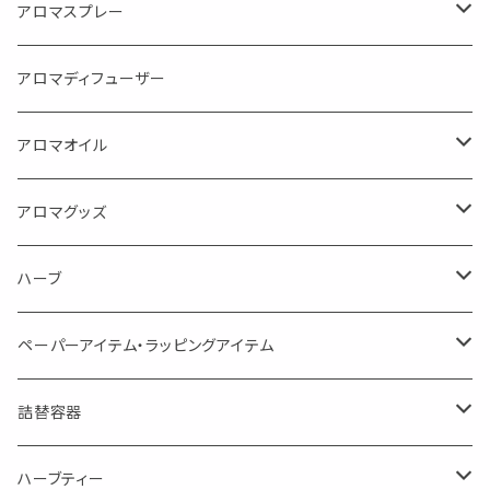
アロマスプレー
目的で選ぶ
アロマディフューザー
蒸し暑い夏やリフレッシュに
FLOWER LESO. フラワレソット
アロマオイル
消臭に（用途：空間や衣服）
Kiyome LESO. キヨメ レソット
エッセンシャルオイル
アロマグッズ
虫対策に（用途：空間やゴミ箱、ファブリックに）
シングル
体感-4℃ !? 薄荷をブレンドしたアロマスプレー
キャリアオイル
エッセンシャルオイル
ハーブ
空間・気の浄化に（用途：気になる空間に、掃除の後に）
ブレンド
AroMachi アロマチ 町の香り
ディフューザー
サシェ・香り袋
ペーパーアイテム・ラッピングアイテム
マスクの時期に
1mlお試し
Mask&Pillow Aroma
ハーブティー
シーリングワックス シール
詰替容器
シングル
キャンディー
ペーパークリップ
ロールオンボトル
ハーブティー