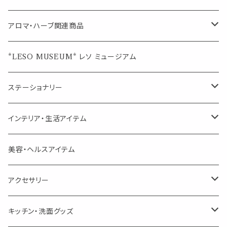
ブレンド
ウェルカムボード・装飾
スプレーボトル
ブレンド
アロマ・ハーブ関連商品
ジュエルオブビューティー
ジュエル オブ ビューティー
席札クリップ
スポイトボトル
シングル
エッセンシャルオイル
*LESO MUSEUM* レソ ミュージアム
美人さんのハーブティー
美人さんのハーブティー
シングル
プチギフト
精油用ボトル
クラフト器材・道具
ステーショナリー
頑張るあなたのティータイム
勉強やデスクワークを頑張るあなたへ 作業用ハーブティー
ブレンド
キャリアオイル・ワックス
ポンプ式ボトル
お香・サシェ・キャンドル
デザインクリップ
インテリア・生活アイテム
季節のハーブティー
季節のハーブティー
1mLお試し
道具
線香
記号（ハート,星,etc）
リップ容器
ディフューザー
ページオープナー・ワイドクリップ
オブジェ
美容・ヘルスアイテム
箱入りアソート
箱入りアソート
サシェ・香り袋
音楽・楽器
アロマオイルウォーマー
スクリュー容器
ポストカード・メッセージカード
キャンドル・お香
アクセサリー
キャンドル
生き物
アロマストーン
チューブ
フック・マグネット・画鋲
ウォールアイテム
ブローチ・ピンバッチ
キッチン・洗面グッズ