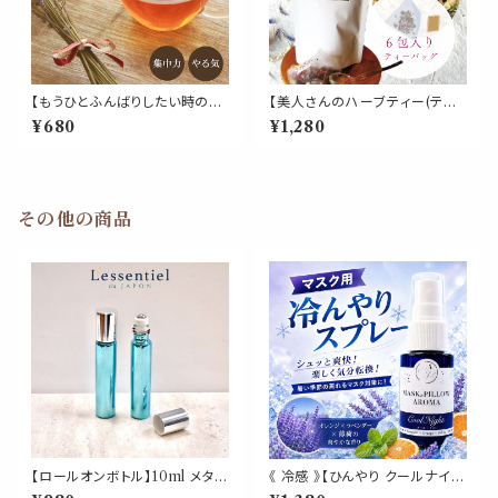
【もうひとふんばりしたい時のハ
【美人さんのハーブティー(ティ
ーブティー 】20g リーフ ブレン
ーパック)】《美肌 ブレンド》6包
¥680
¥1,280
ド 勉強 学生 集中 やる気 受験
入 ティーバッグ ローズヒップ ロ
トウキ オレンジピール マテ マル
ーズピンク ハイビスカス ヒース
ベリー ローズマリー シベリアニ
アップルフルーツ レモンバーム
ンジン ハーブ 贈り物 応援 ギフ
パウチ 女性 フルーティー お茶
ト
携帯 パウチ 習慣 デイリー
その他の商品
【ロールオンボトル】10ml メタリ
《 冷感 》【ひんやり クールナイ
ックブルー シルバーキャップ 高
ト】ラベンダー オレンジ 天然薄