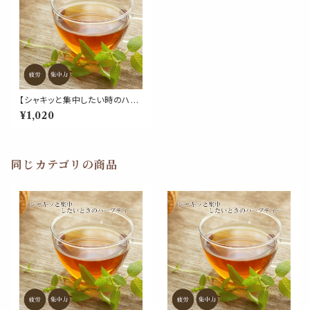
【シャキッと集中したい時のハー
ブティー 30g】勉強 学生 集中
¥1,020
やる気 受験 レモングラス ペパ
ーミント マテ マルベリー ローズ
マリー シベリアニンジン デスク
ワーク 作業
同じカテゴリの商品