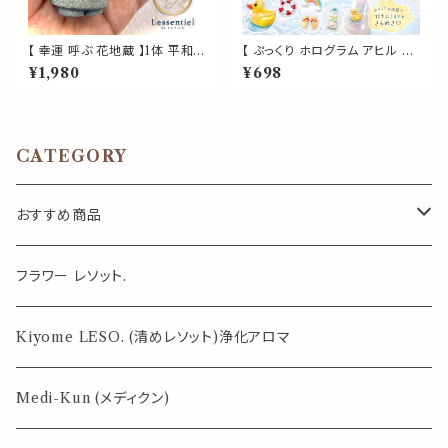
【 幸運 呼ぶ 花地蔵 】1体 平和
【 ぷっくり ホログラム アヒル ネ
花束 家族 健康 愛 願う 天然石
イルシール 】3D ダック 夏 プー
¥1,980
¥698
樹脂 受付 デスク 手 サイズ 自
ル 浮き輪 レインボー フラワー
然 結婚 ブーケ 誕生日 敬老 出
ミニサイズ ネイルアート ジェル
産 プレゼント ギフト
ネイル セルフネイル デコ かわ
いい
CATEGORY
おすすめ商品
気になる虫対策に
フラワー レソット.
薄荷の香りで体感温度-4℃ !? スースーシリーズ
Kiyome LESO. (清めレソット)浄化アロマ
パロサント
Medi-Kun (メディクン)