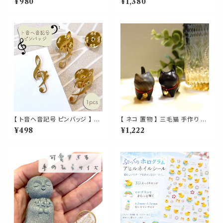
¥980
¥1,380
級 遮光瓶 ガラス製 化粧水 容器
荷 マスクスプレー ピロースプレ
美容液 香水 詰替え用 詰替 旅
ー 夏 寝具 清涼 消臭 静菌 携帯
行
用 アロマスプレー
【 ト音ヘ音記号 ピンバッジ 】 1
【 ネコ 置物 】 三毛猫 手作り 木
個 ゴールド ト音記号 ヘ音記号
彫り サンダルウッド ビャクダン
¥498
¥1,222
大譜表 吹奏楽 音楽 学校 コン
木製 オブジェ ミニチュア ねこ
クール 発表会 レッスン 習い事
鈴猫 黒 ハンドメイド デスク 癒
コンサート 演奏会 ピンブローチ
し
胸飾り 装飾ピン イベント アク
セサリー ジュエリー ファッショ
ン 小物 ワンポイント プレゼント
ギフト 贈り物 おしゃれ アクセン
ト かわいい