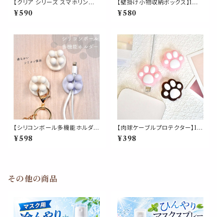
【クリア シリーズ スマホリング】
【壁掛け小物収納ボックス】1個
全５種 透明 スマホスタンド スマ
全3色 プラスチック リモコン ケ
¥590
¥580
ートフォン 携帯リング 落下防止
ータイ 粘着シール 両面テープ
ホールドリング 簡単装着 猫 蝶
便利 整理 貼り付け跡なし 壁傷
花 かわいい おしゃれ
つけない 玄関 インテリア
【シリコンボール多機能ホルダ
【肉球ケーブルプロテクター】1個
ー】１個 玉 歯ブラシ カミソリ 粘
ネコ 猫 ケーブルバイト ケーブ
¥598
¥398
着シール 浴室 洗面 貼り付け跡
ルクリップ 保護 カバー 断線 防
なし 壁傷つけない 鍵かけ 玄関
止 充電 シリコン 配線 かわいい
収納 インテリア
スマホ
その他の商品