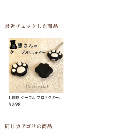
最近チェックした商品
【 肉球 ケーブル プロテクター 】
1個 黒 熊 クマ ブラック ベアー
¥398
白 クリップ 保護 カバー 断線 防
止 充電 シリコン 配線 ライトニ
ング 対応 可愛い
同じカテゴリの商品