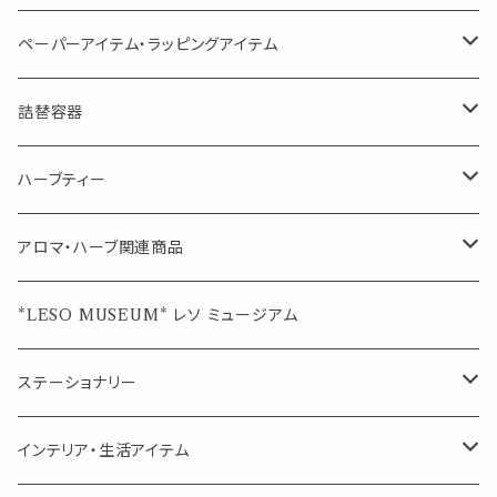
空間・気の浄化に（用途：気になる空間に、掃除の後に）
ブレンド
AroMachi アロマチ 町の香り
ディフューザー
サシェ・香り袋
ペーパーアイテム・ラッピングアイテム
マスクの時期に
1mlお試し
Mask&Pillow Aroma
ハーブティー
シーリングワックス シール
詰替容器
シングル
キャンディー
ペーパークリップ
ロールオンボトル
ハーブティー
ブレンド
ウェルカムボード・装飾
スプレーボトル
ブレンド
アロマ・ハーブ関連商品
ジュエルオブビューティー
ジュエル オブ ビューティー
席札クリップ
スポイトボトル
シングル
エッセンシャルオイル
*LESO MUSEUM* レソ ミュージアム
美人さんのハーブティー
美人さんのハーブティー
シングル
プチギフト
精油用ボトル
クラフト器材・道具
ステーショナリー
頑張るあなたのティータイム
勉強やデスクワークを頑張るあなたへ 作業用ハーブティー
ブレンド
キャリアオイル・ワックス
ポンプ式ボトル
お香・サシェ・キャンドル
デザインクリップ
インテリア・生活アイテム
季節のハーブティー