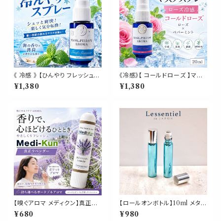
《 冷感 》 【ひんやり フレッシュサ
《冷感》【 コールドローズ 】マス
マー オーシャン】海 爽やか オー
ク & ピロー アロマ 20ml｜薔
¥1,380
¥1,380
クモス ペパーミント ジュニパー
薇 ペパーミント 夏 ひんやり 涼
ベリー 天然薄荷 マスクスプレ
しい スプレー 枕 睡眠 癒し 植物
ー ピロースプレー 夏 清涼 消臭
由来 消臭 静菌 携帯用 ギフト
静菌 携帯用 アロマスプレー
プレゼント
【嗅ぐアロマ メディクン】真正ラ
【ロールオンボトル】10ml メタリ
ベンダー｜おやすみ前 リラック
ックブルー シルバーキャップ 高
¥680
¥980
ス 上品 フローラル ハーブ 香り
級 遮光瓶 ガラス製 化粧水 容器