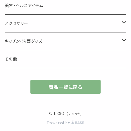
季節のハーブティー
1mLお試し
道具
線香
記号（ハート,星,etc）
リップ容器
ディフューザー
ページオープナー・ワイドクリップ
オブジェ
美容・ヘルスアイテム
箱入りアソート
箱入りアソート
サシェ・香り袋
音楽・楽器
アロマオイルウォーマー
スクリュー容器
ポストカード・メッセージカード
キャンドル・お香
アクセサリー
キャンドル
生き物
アロマストーン
チューブ
フック・マグネット・画鋲
ウォールアイテム
ブローチ・ピンバッチ
キッチン・洗面グッズ
インセンスパウダー
食べ物・飲み物
ウッドディフューザー
フック・マグネット・画鋲
スライドケース
ステッカー・マスキングテープ・付箋
収納・小物トレー
ピアス
カトラリー
その他
天然のお香
自然・植物・天気
吊り下げディフューザー
ウォールステッカー
その他
ブックマーク・しおり
卓上トイ・アイテム
ネックレス
商品一覧に戻る
香皿・お香立て・ケース
生活・モノ
クリップ式ディフューザー
定規
花瓶
リング
イベント・活動・旅行
その他
筆記用具
スマホアイテム
ブレスレット
© LESO. (レソット)
使いやすいベーシック
Powered by
事務用品
レザーアイテム
スマホアイテム