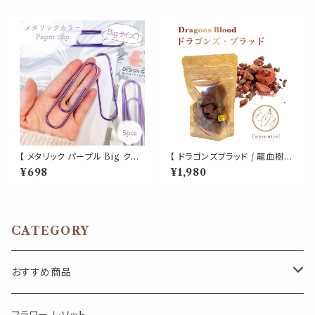
ポータブルアロマ ノーズ ヤード
美容液 香水 詰替え用 詰替 旅
ム 気分転換 読書 休憩 外出 携
行
帯 日本製 男性 女性 誕生日 ギ
フト プレゼント
【 メタリック パープル Big クリ
【 ドラゴンズブラッド / 龍血樹脂
ップ 】5個入 紫 強い 大きい ペ
】 50g レジン インセンス 天然
¥698
¥1,980
ーパー 新聞 雑誌 名刺 資料 サ
樹脂 お香 浄化 お清め ヨガ 瞑
イズ 50枚 収納 可能 文房具 ゼ
想 試験 集中 勉強 幸運 神聖 香
ムクリップ バインダー オフィス
り シーシャ 辰 キリスト
学校 会社 筆記用具 事務 用品
文具 雑貨 おしゃれ かわいい デ
CATEGORY
スク アイテム
おすすめ商品
気になる虫対策に