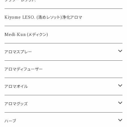
フラワー レソット.
薄荷の香りで体感温度-4℃ !? スースーシリーズ
Kiyome LESO. (清めレソット)浄化アロマ
パロサント
Medi-Kun (メディクン)
アロマスプレー
目的で選ぶ
アロマディフューザー
蒸し暑い夏やリフレッシュに
FLOWER LESO. フラワレソット
アロマオイル
消臭に（用途：空間や衣服）
Kiyome LESO. キヨメ レソット
エッセンシャルオイル
アロマグッズ
虫対策に（用途：空間やゴミ箱、ファブリックに）
シングル
体感-4℃ !? 薄荷をブレンドしたアロマスプレー
キャリアオイル
エッセンシャルオイル
ハーブ