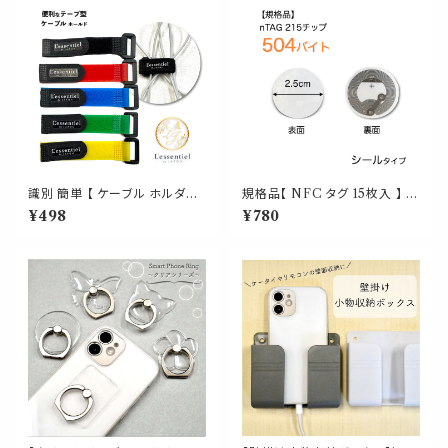
識別 簡単 【 ケーブル ホルダー
規格品【 NFC タグ 15枚入 】 N
】 結束 バンド 5色 セット 整理
TAG215 シール 504バイト 直
¥498
¥780
コード 束ねる マジック テープ
径25mm スマートフォン iphon
カバー スマホ ゲーム 充電 配線
e アイフォーン 携帯 シール キ
新生活 入学 入社 プレゼント
ー 鍵 アプリ 対応 催事 ワーク
ショップ 名刺