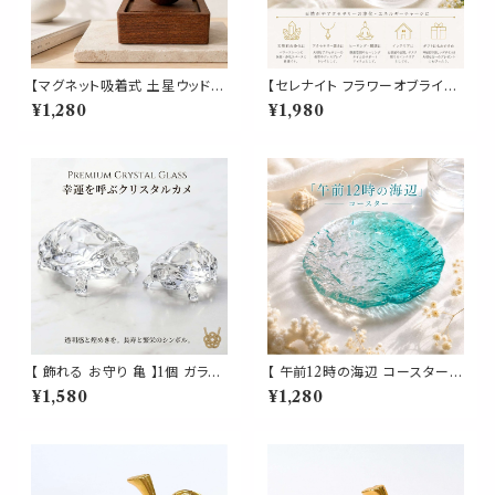
【マグネット吸着式 土星ウッドア
【セレナイト フラワーオブライフ
ロマディフューザー】着脱簡単
プレート】 天然石 浄化プレート
¥1,280
¥1,980
木製 卓上 芳香 インテリア オブ
エネルギー チャージ ゴールド刻
ジェ 玄関 寝室 車 トイレ デスク
印 丸型 神聖幾何学 パワースト
おしゃれ ギフト
ーン 浄化皿 アクセサリートレイ
円形 インテリア ヒーリング ギフ
ト
【 飾れる お守り 亀 】1個 ガラス
【 午前12時の海辺 コースター】
製 タートル 透明 長寿 宝 玉 財
ガラス グラデーション 海 夏 お
¥1,580
¥1,280
金運 縁起 大吉 家族 愛 運気 仕
しゃれ 涼しげデザイン 透明 ク
事 星座 占い パワー
リア ブルー 波 カフェ 皿 小皿
カップコースター プレート トレ
ー トレイ 小物置き インテリア
ギフト プレゼント 贈り物 お祝い
新築祝い かわいい キッチン