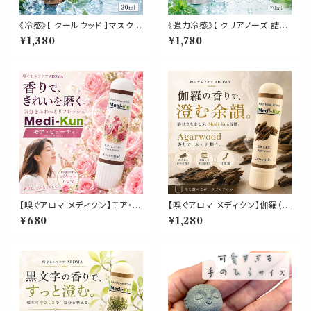
《冷感》【 クールウッド 】マスク
《強力冷感》【 クリアノーズ 詰め
& ピロー アロマ 20ml｜ヒノキ
替え用 70ml 】マスク & ピロー
¥1,380
¥1,780
ヒバ 天然薄荷 夏 ひんやり 涼し
アロマ｜北海道ハッカ ペパーミ
い 森林系 スプレー 枕 寝具 リフ
ント ユーカリ ティートゥリー 強
レッシュ 植物由来 消臭 静菌 携
め 爽快 鼻すっきり 夏 ひんやり
帯用 ギフト プレゼント
涼しい 詰替パウチ 約3回分 消
臭 静菌 冷感 アロマスプレー
【嗅ぐアロマ メディクン】モア・ビ
【嗅ぐアロマ メディクン】伽羅（沈
ューティ｜ダマスクローズ×ネロ
香）｜天然精油 アガーウッド 深
¥680
¥1,280
リ×サンダルウッド 華やかなフロ
く上品な香木の香り ポータブル
ーラルウッディの香り ポータブ
アロマ ノーズアロマ ヤードム
ルアロマ ノーズ ヤードム 美容
気分転換 リラックス おやすみ
セルフケア 気分転換 リフレッシ
携帯用 日本製 武将 歴史 博物
ュ 携帯 日本製 女性 誕生日 ギ
館 ギフト プレゼント
フト プレゼント