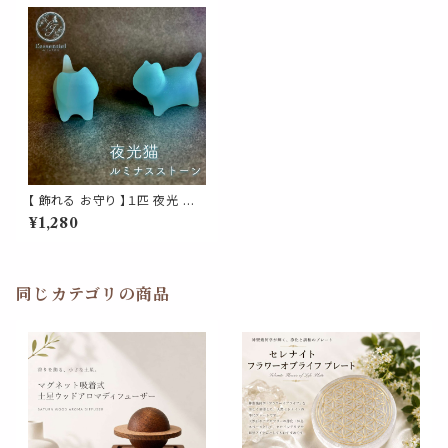
【 飾れる お守り 】１匹 夜光 猫
幸運 ネコ 縁起 大吉 ルミナス
¥1,280
パワー ストーン 光 UVライト 恋
愛 金 ペット 家族 愛 運気 星座
占い インテリア オブジェ 置物
周波数 エネルギー
同じカテゴリの商品