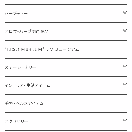
シングル
キャンディー
ペーパークリップ
ロールオンボトル
ハーブティー
ブレンド
ウェルカムボード・装飾
スプレーボトル
ブレンド
アロマ・ハーブ関連商品
ジュエルオブビューティー
ジュエル オブ ビューティー
席札クリップ
スポイトボトル
シングル
エッセンシャルオイル
*LESO MUSEUM* レソ ミュージアム
美人さんのハーブティー
美人さんのハーブティー
シングル
プチギフト
精油用ボトル
クラフト器材・道具
ステーショナリー
頑張るあなたのティータイム
勉強やデスクワークを頑張るあなたへ 作業用ハーブティー
ブレンド
キャリアオイル・ワックス
ポンプ式ボトル
お香・サシェ・キャンドル
デザインクリップ
インテリア・生活アイテム
季節のハーブティー
季節のハーブティー
1mLお試し
道具
線香
記号（ハート,星,etc）
リップ容器
ディフューザー
ページオープナー・ワイドクリップ
オブジェ
美容・ヘルスアイテム
箱入りアソート
箱入りアソート
サシェ・香り袋
音楽・楽器
アロマオイルウォーマー
スクリュー容器
ポストカード・メッセージカード
キャンドル・お香
アクセサリー