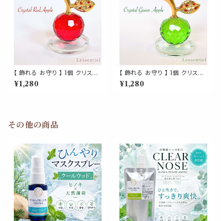
【 飾れる お守り 】 1個 クリスタ
【 飾れる お守り 】 1個 クリスタ
ル RED APPLE レッド アップ
ル GREEN APPLE グリーン
¥1,280
¥1,280
ル 赤 りんご 運気アップ 金運 風
アップル 緑 りんご 運気アップ
水 浄化 幸運 林檎 青森 果物 く
金運 風水 浄化 幸運 林檎 青森
だもの ラインストーン ゴールド
果物 くだもの ラインストーン ゴ
ガラス ガラス細工 ミセス ミスタ
ールド ガラス ガラス細工 ミセス
ー サンキャッチャー インテリア
ミスター サンキャッチャー イン
その他の商品
オブジェ 装飾 飾り 玄関 置物
テリア オブジェ 装飾 飾り 玄関
周波数 エネルギー キラキラ 高
置物 周波数 エネルギー キラキ
級 おしゃれ かわいい
ラ 高級 おしゃれ かわいい