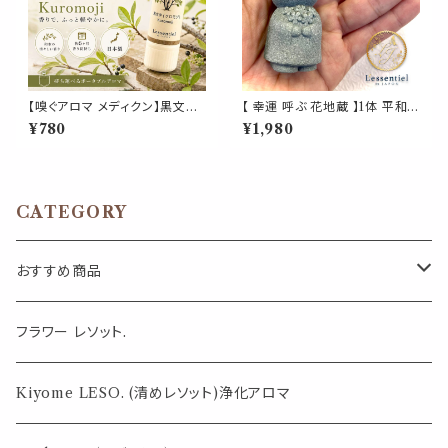
【嗅ぐアロマ メディクン】黒文字
【 幸運 呼ぶ 花地蔵 】1体 平和
（クロモジ）｜国産 天然 和精油
花束 家族 健康 愛 願う 天然石
¥780
¥1,980
澄んだ和木の香り ポータブルア
樹脂 受付 デスク 手 サイズ 自
ロマ ノーズアロマ ヤードム 気
然 結婚 ブーケ 誕生日 敬老 出
分転換 リラックス おやすみ 外
産 プレゼント ギフト
出 携帯用 約6ヶ月 日本製 ギフ
ト プレゼント
CATEGORY
おすすめ商品
気になる虫対策に
フラワー レソット.
薄荷の香りで体感温度-4℃ !? スースーシリーズ
Kiyome LESO. (清めレソット)浄化アロマ