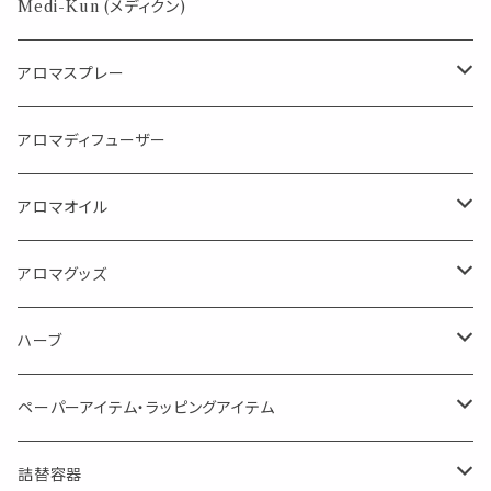
パロサント
Medi-Kun (メディクン)
アロマスプレー
目的で選ぶ
アロマディフューザー
蒸し暑い夏やリフレッシュに
FLOWER LESO. フラワレソット
アロマオイル
消臭に（用途：空間や衣服）
Kiyome LESO. キヨメ レソット
エッセンシャルオイル
アロマグッズ
虫対策に（用途：空間やゴミ箱、ファブリックに）
シングル
体感-4℃ !? 薄荷をブレンドしたアロマスプレー
キャリアオイル
エッセンシャルオイル
ハーブ
空間・気の浄化に（用途：気になる空間に、掃除の後に）
ブレンド
AroMachi アロマチ 町の香り
ディフューザー
サシェ・香り袋
ペーパーアイテム・ラッピングアイテム
マスクの時期に
1mlお試し
Mask&Pillow Aroma
ハーブティー
シーリングワックス シール
詰替容器