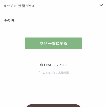
キャンドル
生き物
アロマストーン
チューブ
フック・マグネット・画鋲
ウォールアイテム
ブローチ・ピンバッチ
キッチン・洗面グッズ
インセンスパウダー
食べ物・飲み物
ウッドディフューザー
フック・マグネット・画鋲
スライドケース
ステッカー・マスキングテープ・付箋
収納・小物トレー
ピアス
カトラリー
その他
天然のお香
自然・植物・天気
吊り下げディフューザー
ウォールステッカー
その他
ブックマーク・しおり
卓上トイ・アイテム
ネックレス
商品一覧に戻る
香皿・お香立て・ケース
生活・モノ
クリップ式ディフューザー
定規
花瓶
リング
イベント・活動・旅行
その他
筆記用具
スマホアイテム
ブレスレット
© LESO. (レソット)
使いやすいベーシック
Powered by
事務用品
レザーアイテム
スマホアイテム
ミニサイズ
生活アイテム
その他
大きめサイズ