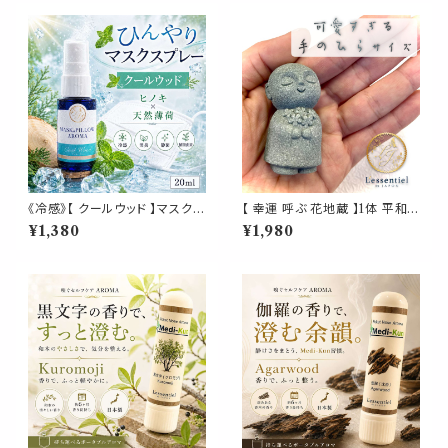
《冷感》【 クールウッド 】マスク
【 幸運 呼ぶ 花地蔵 】1体 平和
& ピロー アロマ 20ml｜ヒノキ
花束 家族 健康 愛 願う 天然石
¥1,380
¥1,980
ヒバ 天然薄荷 夏 ひんやり 涼し
樹脂 受付 デスク 手 サイズ 自
い 森林系 スプレー 枕 寝具 リフ
然 結婚 ブーケ 誕生日 敬老 出
レッシュ 植物由来 消臭 静菌 携
産 プレゼント ギフト
帯用 ギフト プレゼント