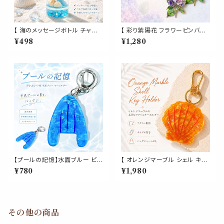
【 海のメッセージボトル チャー
【 彩り紫陽花 フラワーピンバッ
ム 】 ミニガラスボトル シェル 巻
ジ 4色セット 】あじさい アジサ
¥498
¥1,280
紙入り マリンモチーフ 小瓶 ハ
イ アナベル 花 ピンズ ブローチ
ンドメイドパーツ キーホルダー
ピンク ホワイト パープル ブルー
アクセサリー DIY ネックレス
ゴールド レディース バッグ 帽子
プレゼント
ジャケット 梅雨 夏 フラワーモチ
ーフ
【プールの記憶】水面ブルー ビ
【 オレンジマーブル シェル キー
ート板 キーホルダー｜市民プー
ホルダー 】 バッグチャーム アク
¥780
¥1,980
ルの夏 青春 学生時代 スイミン
リル ゴールド金具 カラビナ付き
グ 水泳 アクリル バッグ チャー
貝殻 海 夏 リゾート レディース
ム プレゼント ギフト
かわいい おしゃれ チャーム
その他の商品