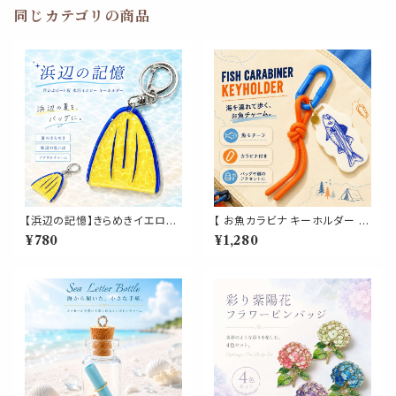
同じカテゴリの商品
【浜辺の記憶】きらめきイエロー
【 お魚カラビナ キーホルダー 】
ビート板 キーホルダー｜海辺の
オレンジロープ付き 魚モチーフ
¥780
¥1,280
夏 海水浴 青春 学生時代 スイミ
マリンチャーム バッグチャーム
ング 水泳 アクリル バッグ チャ
鍵 ポーチ リュック アウトドア 釣
ーム プレゼント ギフト
り 海 夏 小物