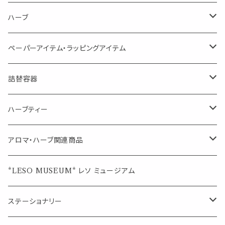
虫対策に（用途：空間やゴミ箱、ファブリックに）
シングル
体感-4℃ !? 薄荷をブレンドしたアロマスプレー
キャリアオイル
エッセンシャルオイル
ハーブ
空間・気の浄化に（用途：気になる空間に、掃除の後に）
ブレンド
AroMachi アロマチ 町の香り
ディフューザー
サシェ・香り袋
ペーパーアイテム・ラッピングアイテム
マスクの時期に
1mlお試し
Mask&Pillow Aroma
ハーブティー
シーリングワックス シール
詰替容器
シングル
キャンディー
ペーパークリップ
ロールオンボトル
ハーブティー
ブレンド
ウェルカムボード・装飾
スプレーボトル
ブレンド
アロマ・ハーブ関連商品
ジュエルオブビューティー
ジュエル オブ ビューティー
席札クリップ
スポイトボトル
シングル
エッセンシャルオイル
*LESO MUSEUM* レソ ミュージアム
美人さんのハーブティー
美人さんのハーブティー
シングル
プチギフト
精油用ボトル
クラフト器材・道具
ステーショナリー
頑張るあなたのティータイム