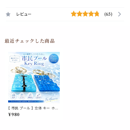
レビュー
(65)
最近チェックした商品
【 市民 プール 】 立体 キー ホル
ダー 水泳 スイミング リング 鍵
¥980
車 自転車 バイク バッグ チャー
ム マスターズ 夏 休み 波 ジム
部活 教室 子供 敬老 日 プレゼ
ント