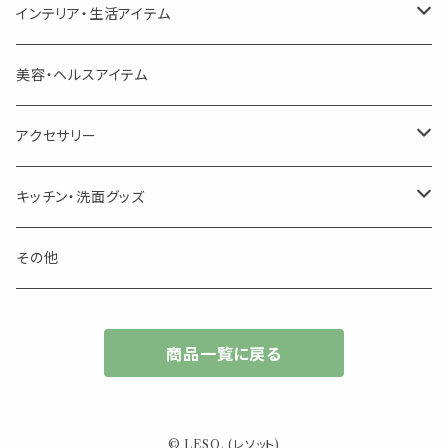
勉強やデスクワークを頑張るあなたへ 作業用ハーブティー
ブレンド
キャリアオイル・ワックス
ポンプ式ボトル
お香・サシェ・キャンドル
デザインクリップ
インテリア・生活アイテム
季節のハーブティー
季節のハーブティー
1mLお試し
道具
線香
記号（ハート,星,etc）
リップ容器
ディフューザー
ページオープナー・ワイドクリップ
オブジェ
美容・ヘルスアイテム
箱入りアソート
箱入りアソート
サシェ・香り袋
音楽・楽器
アロマオイルウォーマー
スクリュー容器
ポストカード・メッセージカード
キャンドル・お香
アクセサリー
キャンドル
生き物
アロマストーン
チューブ
フック・マグネット・画鋲
ウォールアイテム
ブローチ・ピンバッチ
キッチン・洗面グッズ
インセンスパウダー
食べ物・飲み物
ウッドディフューザー
フック・マグネット・画鋲
スライドケース
ステッカー・マスキングテープ・付箋
収納・小物トレー
ピアス
カトラリー
その他
天然のお香
自然・植物・天気
吊り下げディフューザー
ウォールステッカー
その他
ブックマーク・しおり
卓上トイ・アイテム
ネックレス
商品一覧に戻る
香皿・お香立て・ケース
生活・モノ
クリップ式ディフューザー
定規
花瓶
リング
イベント・活動・旅行
その他
筆記用具
スマホアイテム
ブレスレット
© LESO. (レソット)