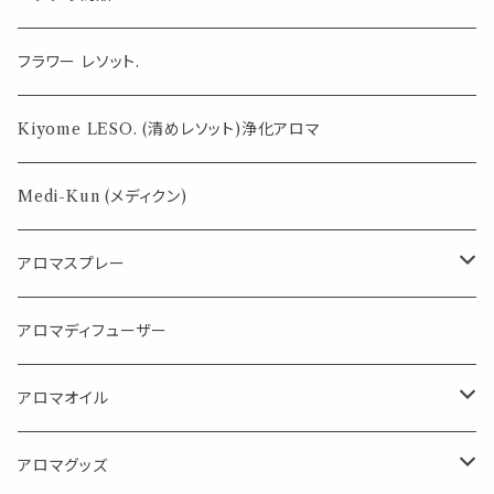
気になる虫対策に
フラワー レソット.
薄荷の香りで体感温度-4℃ !? スースーシリーズ
Kiyome LESO. (清めレソット)浄化アロマ
パロサント
Medi-Kun (メディクン)
アロマスプレー
目的で選ぶ
アロマディフューザー
蒸し暑い夏やリフレッシュに
FLOWER LESO. フラワレソット
アロマオイル
消臭に（用途：空間や衣服）
Kiyome LESO. キヨメ レソット
エッセンシャルオイル
アロマグッズ