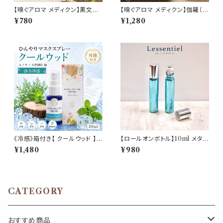
【嗅ぐアロマ メディクン】黒文字
【嗅ぐアロマ メディクン】伽羅（沈
（クロモジ）｜国産 天然 和精油
香）｜天然精油 アガーウッド 深
¥780
¥1,280
澄んだ和木の香り ポータブルア
く上品な香木の香り ポータブル
ロマ ノーズアロマ ヤードム 気
アロマ ノーズアロマ ヤードム
分転換 リラックス おやすみ 外
気分転換 リラックス おやすみ
出 携帯用 約6ヶ月 日本製 ギフ
携帯用 日本製 武将 歴史 博物
ト プレゼント
館 ギフト プレゼント
《冷感》箱付き【 クールウッド 】マ
【ロールオンボトル】10ml メタリ
スク & ピロー アロマ 20ml｜
ックブルー シルバーキャップ 高
¥1,480
¥980
ヒノキ ヒバ 天然薄荷 夏 ひんや
級 遮光瓶 ガラス製 化粧水 容器
り 涼しい 森林系 スプレー 枕 寝
美容液 香水 詰替え用 詰替 旅
具 リフレッシュ 植物由来 消臭
行
静菌 携帯用 ギフト プレゼント
CATEGORY
おすすめ商品