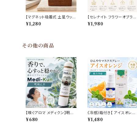
【マグネット吸着式 土星ウッド
【セレナイト フラワーオブライ
アロマディフューザー】着脱簡
フ プレート】 天然石 浄化プ
¥1,280
¥1,980
単 木製 卓上 芳香 インテリア
ート エネルギー チャージ ゴ
オブジェ 玄関 寝室 車 トイレ
ールド刻印 丸型 神聖幾何学
デスク おしゃれ ギフト
パワーストーン 浄化皿 アク
サリートレイ 円形 インテリア
ヒーリング ギフト
その他の商品
【嗅ぐアロマ メディクン】明鏡
《冷感》箱付き【 アイスオレン
止水 瞑想｜アガーウッド ラベ
ジ 】マスク & ピロー アロマ 
¥680
¥1,480
ンダー ペパーミント クローブ
0ml｜スイートオレンジ ペパ
深く静かな 香り ポータブルア
ーミント 夏 ひんやり 涼しい
ロマ ノーズ ヤードム ヨガ 読
スプレー 枕 睡眠 癒し 植物
書 仕事 勉強 運転 休憩 気分
来 消臭 静菌 携帯用 ギフト 