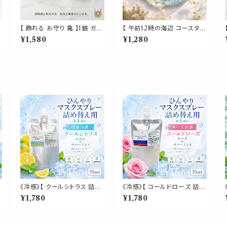
【 飾れる お守り 亀 】1個 ガラ
【 午前12時の海辺 コースタ
レ
ス製 タートル 透明 長寿 宝 玉
ー】ガラス グラデーション 海
¥1,580
¥1,280
財 金運 縁起 大吉 家族 愛 運
夏 おしゃれ 涼しげデザイン
気 仕事 星座 占い パワー
透明 クリア ブルー 波 カフェ
セ
皿 小皿 カップコースター プ
レート トレー トレイ 小物置き
インテリア ギフト プレゼント
贈り物 お祝い 新築祝い かわ
いい キッチン
《冷感》【 クールシトラス 詰め
《冷感》【 コールドローズ 詰め
2
替え用 70ml 】マスク & ピロ
替え用 70ml 】マスク & ピロ
¥1,780
¥1,780
ー アロマ｜レモンコールドプ
ー アロマ｜ローズ ペパーミ
レスト ペパーミント 天然薄荷
ント 天然薄荷 夏 ひんやり 涼
由
夏 ひんやり 涼しい 詰替パウ
しい 詰替パウチ 約3回分 消
プ
チ 約3回分 消臭 静菌 冷感 ア
臭 静菌 冷感 アロマスプレー