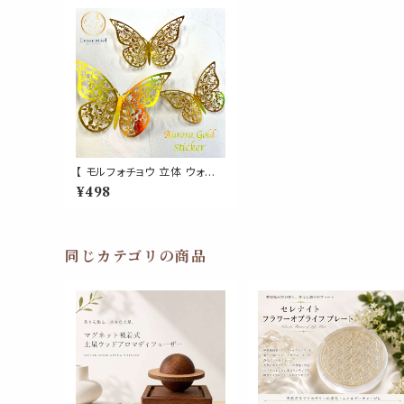
【 モルフォチョウ 立体 ウォー
ルステッカー 】ゴールド オー
¥498
ロラ 虹色 12ピース入り (3サ
イズ 各4枚) バタフライ 蝶々
神秘的 幸運 壁紙 両面テープ
付き シール デコレーション 結
婚式 パーティー ウェルカムボ
同じカテゴリの商品
ード 3D 賃貸 ガラス