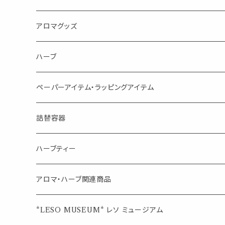
消臭に（用途：空間や衣服）
Kiyome LESO. キヨメ レソット
エッセンシャルオイル
アロマグッズ
虫対策に（用途：空間やゴミ箱、ファブリックに）
シングル
体感-4℃ !? 薄荷をブレンドしたアロマスプレー
キャリアオイル
エッセンシャルオイル
ハーブ
空間・気の浄化に（用途：気になる空間に、掃除の後に）
ブレンド
AroMachi アロマチ 町の香り
ディフューザー
サシェ・香り袋
ペーパーアイテム・ラッピングアイテム
マスクの時期に
1mlお試し
Mask&Pillow Aroma
ハーブティー
シーリングワックス シール
詰替容器
シングル
キャンディー
ペーパークリップ
ロールオンボトル
ハーブティー
ブレンド
ウェルカムボード・装飾
スプレーボトル
ブレンド
アロマ・ハーブ関連商品
ジュエルオブビューティー
ジュエル オブ ビューティー
席札クリップ
スポイトボトル
シングル
エッセンシャルオイル
*LESO MUSEUM* レソ ミュージアム