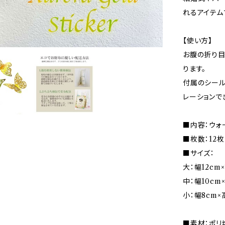
れるアイテム
【使い方】
お腹の折り目
ります。
付属のシール
レーションで
■内容：ウォ
■枚数：12枚
■サイズ：
大：幅12cm
中：幅10cm
小：幅8cm×
■素材：ポリ