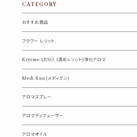
転換 リフレッシュ 外出 携帯
レゼント
CATEGORY
日本製 男性 女性 ギフト プレ
ゼント
おすすめ商品
気になる虫対策に
フラワー レソット.
薄荷の香りで体感温度-4℃ !? スースーシリーズ
Kiyome LESO. (清めレソット)浄化アロマ
パロサント
Medi-Kun (メディクン)
アロマスプレー
目的で選ぶ
アロマディフューザー
蒸し暑い夏やリフレッシュに
FLOWER LESO. フラワレソット
アロマオイル