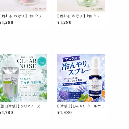
【 飾れる お守り 】 1個 クリス
【 飾れる お守り 】 1個 クリス
タル RED APPLE レッド ア
タル GREEN APPLE グリー
¥1,280
¥1,280
ップル 赤 りんご 運気アップ
ン アップル 緑 りんご 運気ア
金運 風水 浄化 幸運 林檎 青
ップ 金運 風水 浄化 幸運 林
森 果物 くだもの ラインストー
檎 青森 果物 くだもの ライン
ン ゴールド ガラス ガラス細工
ストーン ゴールド ガラス ガラ
ミセス ミスター サンキャッチ
ス細工 ミセス ミスター サンキ
ャー インテリア オブジェ 装飾
ャッチャー インテリア オブジ
飾り 玄関 置物 周波数 エネル
ェ 装飾 飾り 玄関 置物 周波
ギー キラキラ 高級 おしゃれ
数 エネルギー キラキラ 高級
かわいい
おしゃれ かわいい
《強力冷感》【 クリアノーズ 詰
《 冷感 》【ひんやり クールナイ
め替え用 70ml 】マスク & ピ
ト】ラベンダー オレンジ 天然
¥1,780
¥1,380
ロー アロマ｜北海道ハッカ
薄荷 マスクスプレー ピロース
ペパーミント ユーカリ ティー
プレー 夏 寝具 清涼 消臭 静
トゥリー 強め 爽快 鼻すっきり
菌 携帯用 アロマスプレー
夏 ひんやり 涼しい 詰替パウ