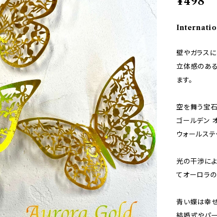
¥498
Internatio
壁やガラスに
立体感のある
ます。
空を舞う宝石
ゴールデン 
ウォールステ
光の干渉によ
てオーロラの
青い蝶は幸せ
結婚式やパー