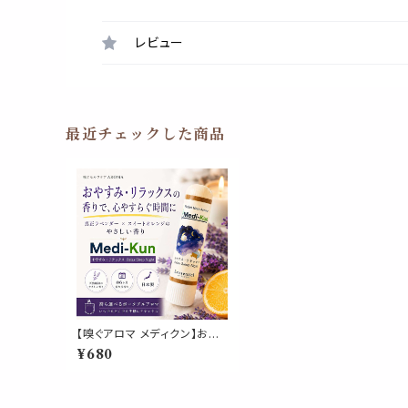
レビュー
最近チェックした商品
【嗅ぐアロマ メディクン】おや
すみ・リラックス｜ラベンダー×
¥680
オレンジ ポータブルアロマ ノ
ーズ ヤードム おやすみ前 睡
眠 休憩 くつろぎ 読書 気分転
換 寝室 旅行 日本製 母 父 ギ