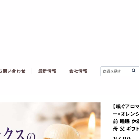
お問い合わせ
最新情報
会社情報
【嗅ぐアロ
ー×オレン
前 睡眠 休
母 父 ギフ