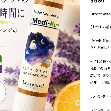
¥680
Internatio
【おやすみ前
「Medi-K
香りを楽しむ
やさしく穏や
ち着きのある
広がり、おや
心地よく演出
【ラベンダー
ラベンダーの