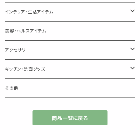
頑張るあなたのティータイム
勉強やデスクワークを頑張るあなたへ 作業用ハーブティー
ブレンド
キャリアオイル・ワックス
ポンプ式ボトル
お香・サシェ・キャンドル
デザインクリップ
インテリア・生活アイテム
季節のハーブティー
季節のハーブティー
1mLお試し
道具
線香
記号（ハート,星,etc）
リップ容器
ディフューザー
ページオープナー・ワイドクリップ
オブジェ
美容・ヘルスアイテム
箱入りアソート
箱入りアソート
サシェ・香り袋
音楽・楽器
アロマオイルウォーマー
スクリュー容器
ポストカード・メッセージカード
キャンドル・お香
アクセサリー
キャンドル
生き物
アロマストーン
チューブ
フック・マグネット・画鋲
ウォールアイテム
ブローチ・ピンバッチ
キッチン・洗面グッズ
インセンスパウダー
食べ物・飲み物
ウッドディフューザー
フック・マグネット・画鋲
スライドケース
ステッカー・マスキングテープ・付箋
収納・小物トレー
ピアス
カトラリー
その他
天然のお香
自然・植物・天気
吊り下げディフューザー
ウォールステッカー
その他
ブックマーク・しおり
卓上トイ・アイテム
ネックレス
商品一覧に戻る
香皿・お香立て・ケース
生活・モノ
クリップ式ディフューザー
定規
花瓶
リング
イベント・活動・旅行
その他