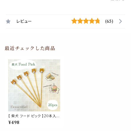
レビュー
(65)
最近チェックした商品
【 柴犬 フード ピック 】20本入
竹串 犬 バンブー パーティ オー
¥498
ドブル 前菜 カクテル おもてな
し 楊枝 つまようじ キッチン アイ