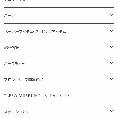
虫対策に（用途：空間やゴミ箱、ファブリックに）
シングル
体感-4℃ !? 薄荷をブレンドしたアロマスプレー
キャリアオイル
エッセンシャルオイル
ハーブ
空間・気の浄化に（用途：気になる空間に、掃除の後に）
ブレンド
AroMachi アロマチ 町の香り
ディフューザー
サシェ・香り袋
ペーパーアイテム・ラッピングアイテム
マスクの時期に
1mlお試し
Mask&Pillow Aroma
ハーブティー
シーリングワックス シール
詰替容器
シングル
キャンディー
ペーパークリップ
ロールオンボトル
ハーブティー
ブレンド
ウェルカムボード・装飾
スプレーボトル
ブレンド
アロマ・ハーブ関連商品
ジュエルオブビューティー
ジュエル オブ ビューティー
席札クリップ
スポイトボトル
シングル
エッセンシャルオイル
*LESO MUSEUM* レソ ミュージアム
美人さんのハーブティー
美人さんのハーブティー
シングル
プチギフト
精油用ボトル
クラフト器材・道具
ステーショナリー