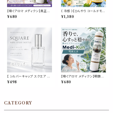
【嗅ぐアロマ メディクン】真正ラ
《 冷感 》【ひんやり コールドモー
ベンダー｜おやすみ前 リラック
ニング 】レモン ローズマリー 天
¥680
¥1,380
ス 上品 フローラル ハーブ 香り
然薄荷 マスクスプレー ピロー
ポータブルアロマ ノーズ ヤード
スプレー 夏 清涼 寝具 消臭 静
ム 気分転換 読書 休憩 外出 携
菌 携帯用 アロマスプレー
帯 日本製 男性 女性 誕生日 ギ
フト プレゼント
【 シルバーキャップ スクエア ミ
【嗅ぐアロマ メディクン】明鏡止
ニスプレーボトル 15ml 】1本 ク
水 瞑想｜アガーウッド ラベンダ
¥498
¥680
リア ガラス製 詰め替え容器 携
ー ペパーミント クローブ 深く静
帯用 コンパクト 香水 アロマ フ
かな 香り ポータブルアロマ ノ
レグランス ハンドメイド クラフト
ーズ ヤードム ヨガ 読書 仕事
おしゃれ シンプル かわいい
勉強 運転 休憩 気分転換 リフレ
ッシュ 外出 携帯 日本製 男性
CATEGORY
女性 ギフト プレゼント