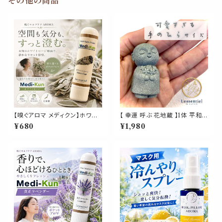
その他の商品
【嗅ぐアロマ メディクン】ホワイ
【 幸運 呼ぶ 花地蔵 】1体 平和
トセージ｜天然 精油 浄化 スッ
花束 家族 健康 愛 願う 天然石
¥680
¥1,980
キリ 気分 ハーバルの香り ポー
樹脂 受付 デスク 手 サイズ 自
タブルアロマ ノーズアロマ ヤー
然 結婚 ブーケ 誕生日 敬老 出
ドム 勉強 仕事 家事 気分転換
産 プレゼント ギフト
リフレッシュ 携帯用 日本製 ギフ
ト プレゼント