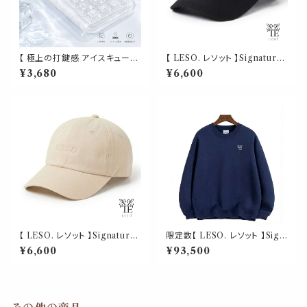
【 極上の打鍵感 アイスキューブ
【 LESO. レソット 】Signature
クリア 電卓 】ホワイト AMSR
Minimalist Cap - Black ユニ
¥3,680
¥6,600
音フェチ タイピング ぽちぽち 1
セックス / アジャスタブル
2桁 透明キー ソーラー・電池式
大型液晶 押しやすいキー 自動
電源OFF 滑り止め付き おしゃ
れ かわいい 卓上電卓
【 LESO. レソット 】Signature
限定数【 LESO. レソット 】Sign
Minimalist Cap - Beige ユニ
ature Crewneck（ シグネチャ
¥6,600
¥93,500
セックス / アジャスタブル
ー クルーネック）ユニセックス