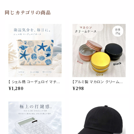
テム イベント 誕生日 披露宴 ク
リスマス かわいい
同じカテゴリの商品
【 シェル柄 コーデュロイ マチ付
【アルミ製 マカロン クリームケ
きポーチ 】海モチーフ 化粧ポー
ース 】 25g ピンク ゴールド ブ
¥1,280
¥298
チ トラベルポーチ 小物入れ 大
ラック アルミ クリーム缶 コンテ
容量 自立 マチ付き ファスナー
ナ 詰め替え 容器 軽量 小分け
付き 旅行 メイクポーチ コスメ
小物 リップ ハンド オイル 化粧
ポーチ ブルー
品 コスメ 旅行 収納