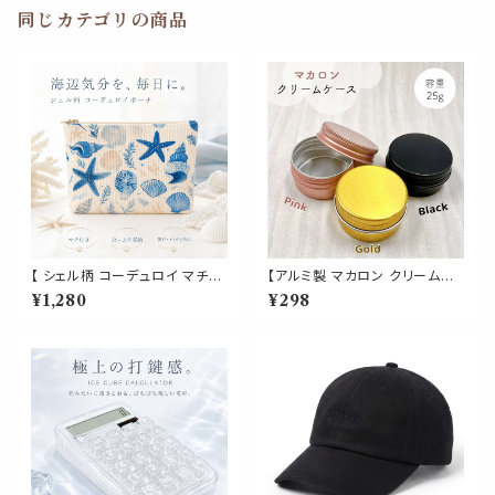
同じカテゴリの商品
【 シェル柄 コーデュロイ マチ付
【アルミ製 マカロン クリームケ
きポーチ 】海モチーフ 化粧ポー
ース 】 25g ピンク ゴールド ブ
¥1,280
¥298
チ トラベルポーチ 小物入れ 大
ラック アルミ クリーム缶 コンテ
容量 自立 マチ付き ファスナー
ナ 詰め替え 容器 軽量 小分け
付き 旅行 メイクポーチ コスメ
小物 リップ ハンド オイル 化粧
ポーチ ブルー
品 コスメ 旅行 収納