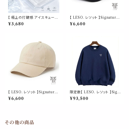
【 極上の打鍵感 アイスキューブ
【 LESO. レソット 】Signature
クリア 電卓 】ホワイト AMSR
Minimalist Cap - Black ユニ
¥3,680
¥6,600
音フェチ タイピング ぽちぽち 1
セックス / アジャスタブル
2桁 透明キー ソーラー・電池式
大型液晶 押しやすいキー 自動
電源OFF 滑り止め付き おしゃ
れ かわいい 卓上電卓
【 LESO. レソット 】Signature
限定数【 LESO. レソット 】Sign
Minimalist Cap - Beige ユニ
ature Crewneck（ シグネチャ
¥6,600
¥93,500
セックス / アジャスタブル
ー クルーネック）ユニセックス
その他の商品