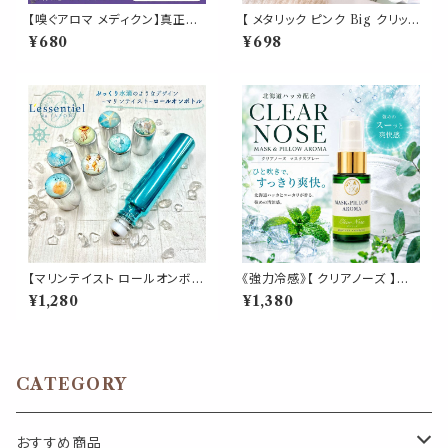
【嗅ぐアロマ メディクン】真正ラ
【 メタリック ピンク Big クリップ
ベンダー｜おやすみ前 リラック
】5個入 強い 大きい ペーパー
¥680
¥698
ス 上品 フローラル ハーブ 香り
新聞 雑誌 名刺 資料 サイズ 50
ポータブルアロマ ノーズ ヤード
枚 収納 可能 文房具 ゼムクリッ
ム 気分転換 読書 休憩 外出 携
プ バインダー オフィス 学校 会
帯 日本製 男性 女性 誕生日 ギ
社 筆記用具 事務 用品 文具 雑
フト プレゼント
貨 おしゃれ かわいい デスク ア
イテム
【マリンテイスト ロールオンボト
《強力冷感》【 クリアノーズ 】マ
ル】10ml メタリックブルー 海 夏
スク & ピロー アロマ 20ml｜
¥1,280
¥1,380
水滴 サンゴ 貝殻 シェル 西海岸
北海道ハッカ ユーカリ ペパーミ
ハワイ ビーチ 携帯 アロマ 遮光
ント 強め ひんやり 清涼 マスク
性 エッセンシャルオイル シルバ
スプレー 枕 寝具 植物由来 消
ーキャップ 容器
臭 静菌 携帯用 ギフト プレゼン
ト
CATEGORY
おすすめ商品