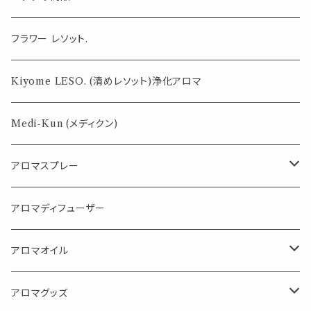
気になる虫対策に
フラワー レソット.
薄荷の香りで体感温度-4℃ !? スースーシリーズ
Kiyome LESO. (清めレソット)浄化アロマ
パロサント
Medi-Kun (メディクン)
アロマスプレー
目的で選ぶ
アロマディフューザー
蒸し暑い夏やリフレッシュに
FLOWER LESO. フラワレソット
アロマオイル
消臭に（用途：空間や衣服）
Kiyome LESO. キヨメ レソット
エッセンシャルオイル
アロマグッズ