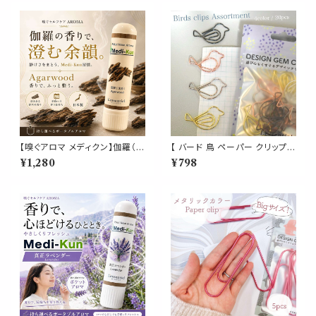
【嗅ぐアロマ メディクン】伽羅（沈
【 バード 鳥 ペーパー クリップ
香）｜天然精油 アガーウッド 深
アソート】20個入り 4色 ゴール
¥1,280
¥798
く上品な香木の香り ポータブル
ド シルバー ピンク チャコールグ
アロマ ノーズアロマ ヤードム
レー 北欧 ゼム 文房具 事務用
気分転換 リラックス おやすみ
品 デスクアイテム プロフィール
携帯用 日本製 武将 歴史 博物
ブック 結婚式 ブックマーカー イ
館 ギフト プレゼント
ンコ 小鳥 トリ ナチュラル ショッ
プ カード メッセージ ラッピング