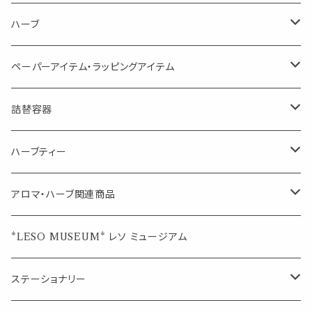
虫対策に（用途：空間やゴミ箱、ファブリックに）
シングル
体感-4℃ !? 薄荷をブレンドしたアロマスプレー
キャリアオイル
エッセンシャルオイル
ハーブ
空間・気の浄化に（用途：気になる空間に、掃除の後に）
ブレンド
AroMachi アロマチ 町の香り
ディフューザー
サシェ・香り袋
ペーパーアイテム・ラッピングアイテム
マスクの時期に
1mlお試し
Mask&Pillow Aroma
ハーブティー
シーリングワックス シール
詰替容器
シングル
キャンディー
ペーパークリップ
ロールオンボトル
ハーブティー
ブレンド
ウェルカムボード・装飾
スプレーボトル
ブレンド
アロマ・ハーブ関連商品
ジュエルオブビューティー
ジュエル オブ ビューティー
席札クリップ
スポイトボトル
シングル
エッセンシャルオイル
*LESO MUSEUM* レソ ミュージアム
美人さんのハーブティー
美人さんのハーブティー
シングル
プチギフト
精油用ボトル
クラフト器材・道具
ステーショナリー
頑張るあなたのティータイム