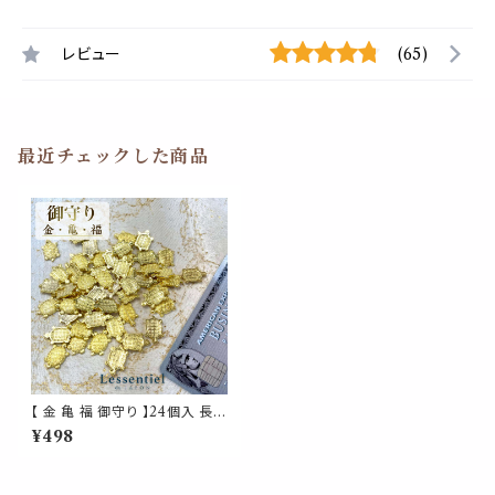
レビュー
(65)
最近チェックした商品
【 金 亀 福 御守り 】24個入 長寿
健康 金運 仕事 家族 幸せ ミニ
¥498
カメ お守り 財布 縁起 ゴールド
風水 株 インテリア オブジェ