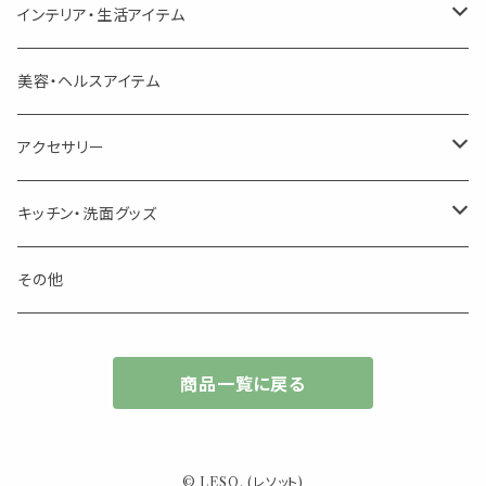
勉強やデスクワークを頑張るあなたへ 作業用ハーブティー
ブレンド
キャリアオイル・ワックス
ポンプ式ボトル
お香・サシェ・キャンドル
デザインクリップ
インテリア・生活アイテム
季節のハーブティー
季節のハーブティー
1mLお試し
道具
線香
記号（ハート,星,etc）
リップ容器
ディフューザー
ページオープナー・ワイドクリップ
オブジェ
美容・ヘルスアイテム
箱入りアソート
箱入りアソート
サシェ・香り袋
音楽・楽器
アロマオイルウォーマー
スクリュー容器
ポストカード・メッセージカード
キャンドル・お香
アクセサリー
キャンドル
生き物
アロマストーン
チューブ
フック・マグネット・画鋲
ウォールアイテム
ブローチ・ピンバッチ
キッチン・洗面グッズ
インセンスパウダー
食べ物・飲み物
ウッドディフューザー
フック・マグネット・画鋲
スライドケース
ステッカー・マスキングテープ・付箋
収納・小物トレー
ピアス
カトラリー
その他
天然のお香
自然・植物・天気
吊り下げディフューザー
ウォールステッカー
その他
ブックマーク・しおり
卓上トイ・アイテム
ネックレス
商品一覧に戻る
香皿・お香立て・ケース
生活・モノ
クリップ式ディフューザー
定規
花瓶
リング
イベント・活動・旅行
その他
筆記用具
スマホアイテム
ブレスレット
© LESO. (レソット)