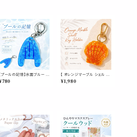
【プールの記憶】水面ブルー ビ
【 オレンジマーブル シェル キ
ート板 キーホルダー｜市民プ
ーホルダー 】 バッグチャーム
¥780
¥1,980
ールの夏 青春 学生時代 スイ
アクリル ゴールド金具 カラビ
ミング 水泳 アクリル バッグ
ナ付き 貝殻 海 夏 リゾート レ
チャーム プレゼント ギフト
ディース かわいい おしゃれ チ
ャーム