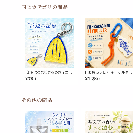
い 美容 手 爪 デート 女 男 手
紙 便箋 スタンプ ３D 立体 ぷ
同じカテゴリの商品
く ぷっくり エンボス ステッカ
ー おしゃれ 結婚式 招待状 ラ
ッピング プレゼント カード
【浜辺の記憶】きらめきイエロ
【 お魚カラビナ キーホルダー
ー ビート板 キーホルダー｜
】オレンジロープ付き 魚モチ
¥780
¥1,280
海辺の夏 海水浴 青春 学生時
ーフ マリンチャーム バッグチ
代 スイミング 水泳 アクリル
ャーム 鍵 ポーチ リュック ア
バッグ チャーム プレゼント ギ
ウトドア 釣り 海 夏 小物
フト
その他の商品