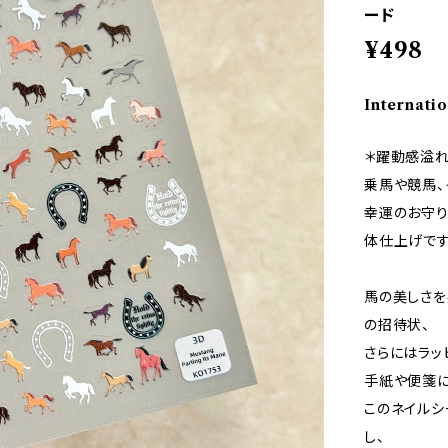
ード
¥498
Internatio
＊躍動感溢れ
乗馬や競馬、
幸運のお守り
体仕上げです
馬の美しさを
の招待状、
さらにはラッ
手紙や便箋に
このネイルシ
し、