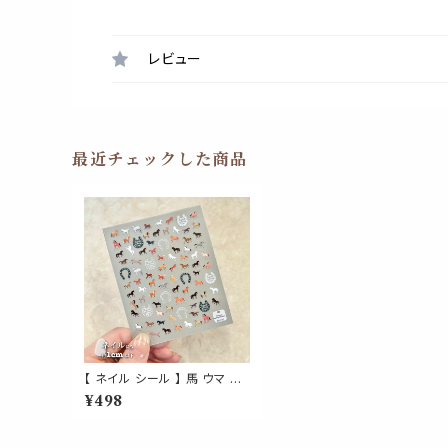
レビュー
最近チェックした商品
【 ネイル シール 】 馬 ウマ う
ま 午年 丙午 乗馬 馬主 競馬
¥498
動物 蹄鉄 馬蹄 幸運 お守り
飛躍 躍動 好転 ネイルアート
ジェルネイル 生活 自然 可愛