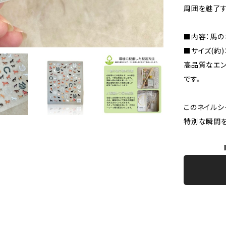
周囲を魅了す
■内容：馬の
■サイズ(約)
高品質なエン
です。
このネイルシ
特別な瞬間を