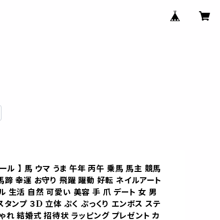
シール 】 馬 ウマ うま 午年 丙午 乗馬 馬主 競馬
馬蹄 幸運 お守り 飛躍 躍動 好転 ネイルアート
 生活 自然 可愛い 美容 手 爪 デート 女 男
スタンプ ３D 立体 ぷく ぷっくり エンボス ステ
ゃれ 結婚式 招待状 ラッピング プレゼント カ