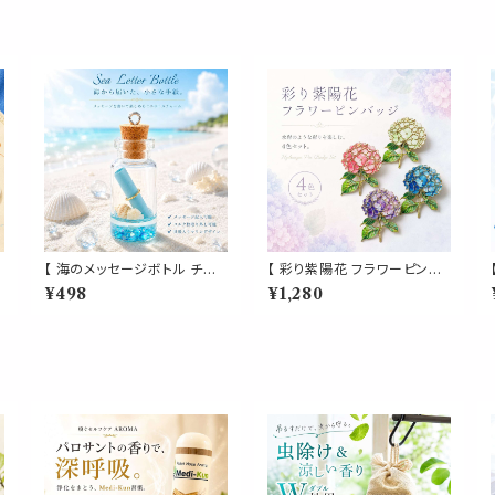
【 海のメッセージボトル チャ
【 彩り紫陽花 フラワーピンバ
ーム 】 ミニガラスボトル シェ
ッジ 4色セット 】あじさい アジ
¥498
¥1,280
ル 巻紙入り マリンモチーフ
サイ アナベル 花 ピンズ ブロ
小瓶 ハンドメイドパーツ キー
ーチ ピンク ホワイト パープル
ホルダー アクセサリー DIY
ブルー ゴールド レディース バ
ネックレス プレゼント
ッグ 帽子 ジャケット 梅雨 夏
フラワーモチーフ