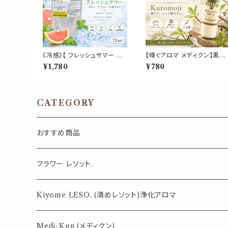
《冷感》【 フレッシュサマー 詰
【嗅ぐアロマ メディクン】黒文
め替え用 70ml 】マスク & ピ
字（クロモジ）｜国産 天然 和
¥1,780
¥780
ロー アロマ｜グレープフルー
精油 澄んだ和木の香り ポー
ツホワイト ペパーミント 柑橘
タブルアロマ ノーズアロマ ヤ
夏 ひんやり 涼しい 詰替パウ
ードム 気分転換 リラックス 
チ 約3回分 消臭 静菌 冷感 ア
やすみ 外出 携帯用 約6ヶ月
ロマスプレー
日本製 ギフト プレゼント
CATEGORY
おすすめ商品
気になる虫対策に
フラワー レソット.
薄荷の香りで体感温度-4℃ !? スースーシリーズ
Kiyome LESO. (清めレソット)浄化アロマ
パロサント
Medi-Kun (メディクン)