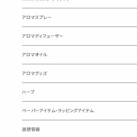
アロマスプレー
目的で選ぶ
アロマディフューザー
蒸し暑い夏やリフレッシュに
FLOWER LESO. フラワレソット
アロマオイル
消臭に（用途：空間や衣服）
Kiyome LESO. キヨメ レソット
エッセンシャルオイル
アロマグッズ
虫対策に（用途：空間やゴミ箱、ファブリックに）
シングル
体感-4℃ !? 薄荷をブレンドしたアロマスプレー
キャリアオイル
エッセンシャルオイル
ハーブ
空間・気の浄化に（用途：気になる空間に、掃除の後に）
ブレンド
AroMachi アロマチ 町の香り
ディフューザー
サシェ・香り袋
ペーパーアイテム・ラッピングアイテム
マスクの時期に
1mlお試し
Mask&Pillow Aroma
ハーブティー
シーリングワックス シール
詰替容器