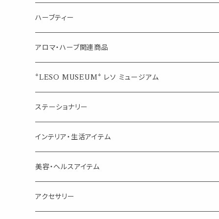
シングル
キャンディー
ペーパークリップ
ロールオンボトル
ハーブティー
ブレンド
ウェルカムボード・装飾
スプレーボトル
ブレンド
アロマ・ハーブ関連商品
ジュエルオブビューティー
ジュエル オブ ビューティー
席札クリップ
スポイトボトル
シングル
エッセンシャルオイル
*LESO MUSEUM* レソ ミュージアム
美人さんのハーブティー
美人さんのハーブティー
シングル
プチギフト
精油用ボトル
クラフト器材・道具
ステーショナリー
頑張るあなたのティータイム
勉強やデスクワークを頑張るあなたへ 作業用ハーブティー
ブレンド
キャリアオイル・ワックス
ポンプ式ボトル
お香・サシェ・キャンドル
デザインクリップ
インテリア・生活アイテム
季節のハーブティー
季節のハーブティー
1mLお試し
道具
線香
記号（ハート,星,etc）
リップ容器
ディフューザー
ページオープナー・ワイドクリップ
オブジェ
美容・ヘルスアイテム
箱入りアソート
箱入りアソート
サシェ・香り袋
音楽・楽器
アロマオイルウォーマー
スクリュー容器
ポストカード・メッセージカード
キャンドル・お香
アクセサリー