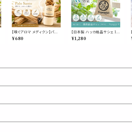
【嗅ぐアロマ メディクン】パロ
【日本製 ハッカ結晶サシェ 18
サント｜本物 香木 神聖な香
g】L-メントール クリスタル入
¥680
¥1,280
り エッセンシャルオイル ポー
り 香り袋｜生ゴミ ゴミ箱 靴
タブルアロマ ノーズアロマ ヤ
箱 クローゼット 臭い ハエ 蚊
お
ードム 気分転換 リフレッシュ
ゴキブリ カメムシ 対策 薄荷
おやすみ 外出 携帯用 約6ヶ
結晶 清涼感 吊り下げ 涼しい
月 日本製 ギフト プレゼント