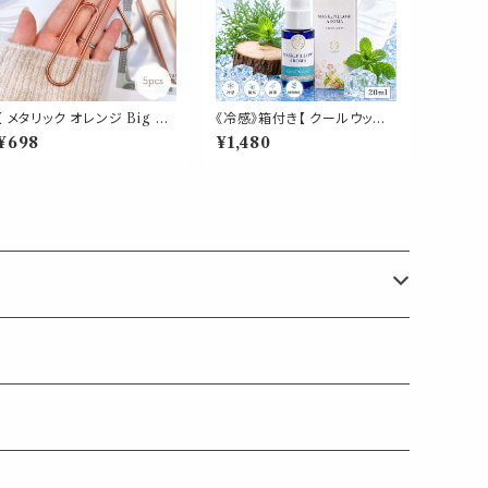
【 メタリック オレンジ Big ク
《冷感》箱付き【 クールウッド 】
リップ 】5個入 橙 強い 大きい
マスク & ピロー アロマ 20m
¥698
¥1,480
ペーパー 新聞 雑誌 名刺 資
l｜ヒノキ ヒバ 天然薄荷 夏 ひ
料 サイズ 50枚 収納 可能 文
んやり 涼しい 森林系 スプレ
房具 ゼムクリップ バインダー
ー 枕 寝具 リフレッシュ 植物
オフィス 学校 会社 筆記用具
由来 消臭 静菌 携帯用 ギフト
事務 用品 文具 雑貨 おしゃれ
プレゼント
かわいい デスク アイテム