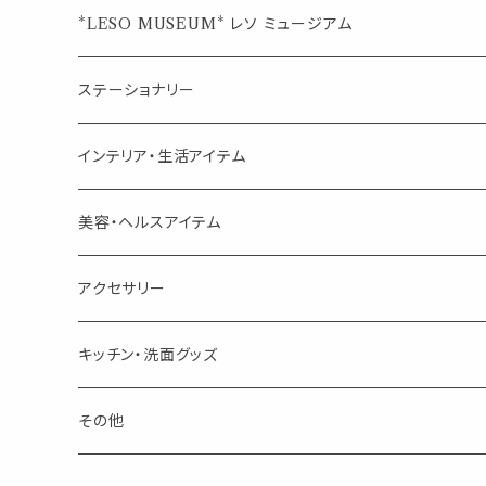
ジュエルオブビューティー
ジュエル オブ ビューティー
席札クリップ
スポイトボトル
シングル
エッセンシャルオイル
*LESO MUSEUM* レソ ミュージアム
美人さんのハーブティー
美人さんのハーブティー
シングル
プチギフト
精油用ボトル
クラフト器材・道具
ステーショナリー
頑張るあなたのティータイム
勉強やデスクワークを頑張るあなたへ 作業用ハーブティー
ブレンド
キャリアオイル・ワックス
ポンプ式ボトル
お香・サシェ・キャンドル
デザインクリップ
インテリア・生活アイテム
季節のハーブティー
季節のハーブティー
1mLお試し
道具
線香
記号（ハート,星,etc）
リップ容器
ディフューザー
ページオープナー・ワイドクリップ
オブジェ
美容・ヘルスアイテム
箱入りアソート
箱入りアソート
サシェ・香り袋
音楽・楽器
アロマオイルウォーマー
スクリュー容器
ポストカード・メッセージカード
キャンドル・お香
アクセサリー
キャンドル
生き物
アロマストーン
チューブ
フック・マグネット・画鋲
ウォールアイテム
ブローチ・ピンバッチ
キッチン・洗面グッズ
インセンスパウダー
食べ物・飲み物
ウッドディフューザー
フック・マグネット・画鋲
スライドケース
ステッカー・マスキングテープ・付箋
収納・小物トレー
ピアス
カトラリー
その他
天然のお香
自然・植物・天気
吊り下げディフューザー
ウォールステッカー