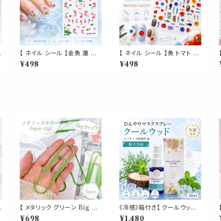
【 ネイル シール 】金魚 蓮 花
【 ネイル シール 】魚 トマト 地
和風 3D 立体 オーロラ 水彩
中海マーケット 3D サーディン
¥498
¥498
風 浴衣 夏祭り セルフネイル
缶 フードネイル ネイルシール
ジェルネイル ネイルアート
ぷっくり 立体 ネイルステッカ
ー セルフネイル ジェルネイル
風 手描き風 海 港町 北欧風
個性派ネイル レジン デコパ
ーツ
ッ
【 メタリック グリーン Big ク
《冷感》箱付き【 クールウッド 】
リップ 】5個入 緑 強い 大きい
マスク & ピロー アロマ 20m
¥698
¥1,480