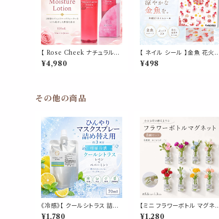
【 Rose Cheek ナチュラルモ
【 ネイル シール 】金魚 花火
イスチャーローション 120mL
福文字 和風 3D 立体 オーロ
¥4,980
¥498
】1本 保湿化粧水 ローズウォ
ラ 水彩風 レッド ゴールド 浴
ーター50％ ダマスクローズ
衣 夏祭り セルフネイル ジェ
薫乃 ブルームーン プラセンタ
ルネイル ネイルアート
ヒアルロン酸 シラカンバ樹液
6つのフリー処方 日本製
その他の商品
《冷感》【 クールシトラス 詰め
【ミニ フラワーボトル マグネ
替え用 70ml 】マスク & ピロ
ト 8個セット】 花瓶 ボトル型
¥1,780
¥1,280