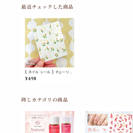
最近チェックした商品
【 ネイル シール 】 チューリッ
プ クリア オレンジ イエロー
¥498
お花 白 春 ボタニカル フラワ
ー 透明 ネイルアート ジェル
ネイル 生活 自然 可愛い 美容
手 爪 デート 女 男 手紙 便箋
スタンプ ３D 立体 エンボス
同じカテゴリの商品
ぷく ぷっくり ステッカー おし
ゃれ 結婚式 招待状 ラッピン
グ プレゼント カード