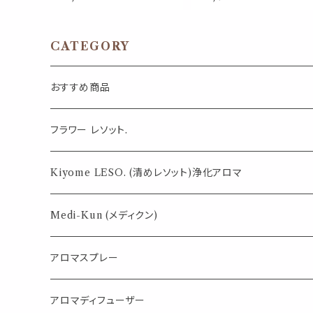
ー アロマ｜レモンコールドプ
カラフル 冷蔵庫 ホワイトボ
レスト ペパーミント 天然薄荷
ド メモ 写真 ポストカード 留
夏 ひんやり 涼しい 詰替パウ
める 花 インテリア 雑貨 かわ
チ 約3回分 消臭 静菌 冷感 ア
いい おしゃれ プチギフト 約5
ロマスプレー
1cm
CATEGORY
おすすめ商品
気になる虫対策に
フラワー レソット.
薄荷の香りで体感温度-4℃ !? スースーシリーズ
Kiyome LESO. (清めレソット)浄化アロマ
パロサント
Medi-Kun (メディクン)
アロマスプレー
目的で選ぶ
アロマディフューザー