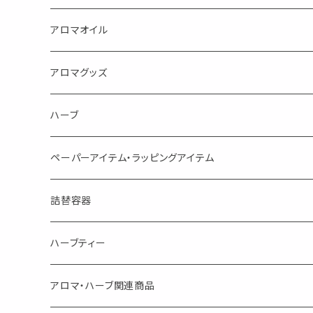
蒸し暑い夏やリフレッシュに
FLOWER LESO. フラワレソット
アロマオイル
消臭に（用途：空間や衣服）
Kiyome LESO. キヨメ レソット
エッセンシャルオイル
アロマグッズ
虫対策に（用途：空間やゴミ箱、ファブリックに）
シングル
体感-4℃ !? 薄荷をブレンドしたアロマスプレー
キャリアオイル
エッセンシャルオイル
ハーブ
空間・気の浄化に（用途：気になる空間に、掃除の後に）
ブレンド
AroMachi アロマチ 町の香り
ディフューザー
サシェ・香り袋
ペーパーアイテム・ラッピングアイテム
マスクの時期に
1mlお試し
Mask&Pillow Aroma
ハーブティー
シーリングワックス シール
詰替容器
シングル
キャンディー
ペーパークリップ
ロールオンボトル
ハーブティー
ブレンド
ウェルカムボード・装飾
スプレーボトル
ブレンド
アロマ・ハーブ関連商品