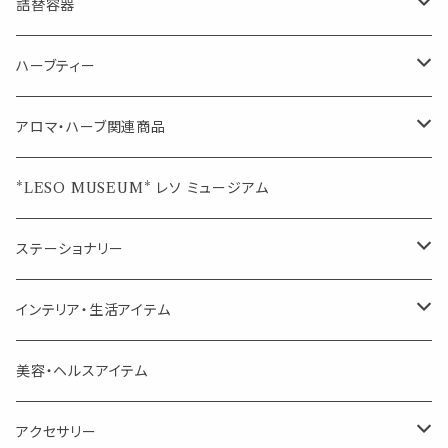
Mask&Pillow Aroma
ハーブティー
シーリングワックス シール
詰替容器
シングル
キャンディー
ペーパークリップ
ロールオンボトル
ハーブティー
ブレンド
ウェルカムボード・装飾
スプレーボトル
ブレンド
アロマ・ハーブ関連商品
ジュエルオブビューティー
ジュエル オブ ビューティー
席札クリップ
スポイトボトル
シングル
エッセンシャルオイル
*LESO MUSEUM* レソ ミュージアム
美人さんのハーブティー
美人さんのハーブティー
シングル
プチギフト
精油用ボトル
クラフト器材・道具
ステーショナリー
頑張るあなたのティータイム
勉強やデスクワークを頑張るあなたへ 作業用ハーブティー
ブレンド
キャリアオイル・ワックス
ポンプ式ボトル
お香・サシェ・キャンドル
デザインクリップ
インテリア・生活アイテム
季節のハーブティー
季節のハーブティー
1mLお試し
道具
線香
記号（ハート,星,etc）
リップ容器
ディフューザー
ページオープナー・ワイドクリップ
オブジェ
美容・ヘルスアイテム
箱入りアソート
箱入りアソート
サシェ・香り袋
音楽・楽器
アロマオイルウォーマー
スクリュー容器
ポストカード・メッセージカード
キャンドル・お香
アクセサリー