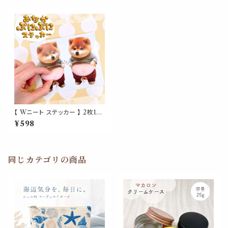
【 Wニート ステッカー 】 2枚1組
柴犬 双子 スウェット 部屋着 ダ
¥598
ル着 おなか ぷにぷに 見つめる
見つめ合う シール 3D 犬 ぽっ
ちゃり ぷっくり お腹 腹出し おデ
ブ メタボ 立体 柔らかい スクイ
ーズ ふわふわ マシュマロ 触感
同じカテゴリの商品
気持ちいい 癒し かわいい スト
レス 解消 デコレーション