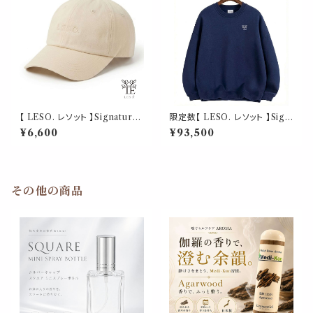
【 LESO. レソット 】Signature
限定数【 LESO. レソット 】Sign
Minimalist Cap - Beige ユニ
ature Crewneck（ シグネチャ
¥6,600
¥93,500
セックス / アジャスタブル
ー クルーネック）ユニセックス
その他の商品