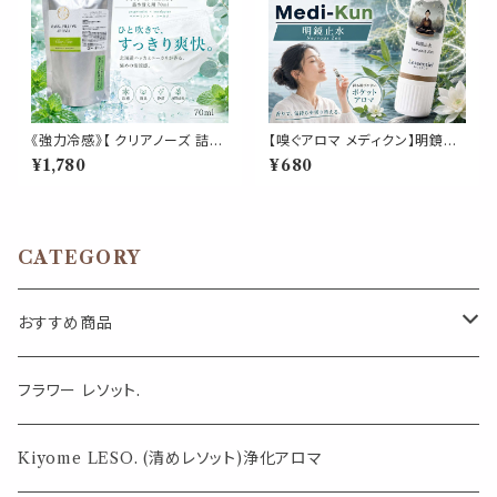
《強力冷感》【 クリアノーズ 詰め
【嗅ぐアロマ メディクン】明鏡止
替え用 70ml 】マスク & ピロー
水 瞑想｜アガーウッド ラベンダ
¥1,780
¥680
アロマ｜北海道ハッカ ペパーミ
ー ペパーミント クローブ 深く静
ント ユーカリ ティートゥリー 強
かな 香り ポータブルアロマ ノ
め 爽快 鼻すっきり 夏 ひんやり
ーズ ヤードム ヨガ 読書 仕事
涼しい 詰替パウチ 約3回分 消
勉強 運転 休憩 気分転換 リフレ
臭 静菌 冷感 アロマスプレー
ッシュ 外出 携帯 日本製 男性
CATEGORY
女性 ギフト プレゼント
おすすめ商品
気になる虫対策に
フラワー レソット.
薄荷の香りで体感温度-4℃ !? スースーシリーズ
Kiyome LESO. (清めレソット)浄化アロマ