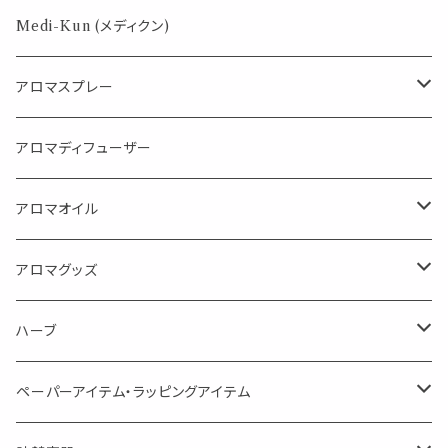
パロサント
Medi-Kun (メディクン)
アロマスプレー
目的で選ぶ
アロマディフューザー
蒸し暑い夏やリフレッシュに
FLOWER LESO. フラワレソット
アロマオイル
消臭に（用途：空間や衣服）
Kiyome LESO. キヨメ レソット
エッセンシャルオイル
アロマグッズ
虫対策に（用途：空間やゴミ箱、ファブリックに）
シングル
体感-4℃ !? 薄荷をブレンドしたアロマスプレー
キャリアオイル
エッセンシャルオイル
ハーブ
空間・気の浄化に（用途：気になる空間に、掃除の後に）
ブレンド
AroMachi アロマチ 町の香り
ディフューザー
サシェ・香り袋
ペーパーアイテム・ラッピングアイテム
マスクの時期に
1mlお試し