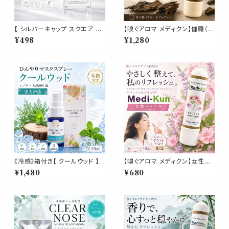
【 シルバーキャップ スクエア ミ
【嗅ぐアロマ メディクン】伽羅（沈
ニスプレーボトル 15ml 】1本 ク
香）｜天然精油 アガーウッド 深
¥498
¥1,280
リア ガラス製 詰め替え容器 携
く上品な香木の香り ポータブル
帯用 コンパクト 香水 アロマ フ
アロマ ノーズアロマ ヤードム
レグランス ハンドメイド クラフト
気分転換 リラックス おやすみ
おしゃれ シンプル かわいい
携帯用 日本製 武将 歴史 博物
館 ギフト プレゼント
《冷感》箱付き【 クールウッド 】マ
【嗅ぐアロマ メディクン】女性バ
スク & ピロー アロマ 20ml｜
ランス｜クラリセージ×ゼラニウ
¥1,480
¥680
ヒノキ ヒバ 天然薄荷 夏 ひんや
ム ルナ ムーン サイクル やさし
り 涼しい 森林系 スプレー 枕 寝
い花の香り ポータブルアロマ ノ
具 リフレッシュ 植物由来 消臭
ーズ ヤードム ゆらぎ 気分転換
静菌 携帯用 ギフト プレゼント
リラックス おやすみ 癒し 外出
携帯 日本製 女性 誕生日 ギフト
プレゼント