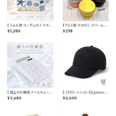
【 シェル柄 コーデュロイ マチ付
【アルミ製 マカロン クリームケ
きポーチ 】海モチーフ 化粧ポー
ース 】 25g ピンク ゴールド ブ
¥1,280
¥298
チ トラベルポーチ 小物入れ 大
ラック アルミ クリーム缶 コンテ
容量 自立 マチ付き ファスナー
ナ 詰め替え 容器 軽量 小分け
付き 旅行 メイクポーチ コスメ
小物 リップ ハンド オイル 化粧
ポーチ ブルー
品 コスメ 旅行 収納
【 極上の打鍵感 アイスキューブ
【 LESO. レソット 】Signature
クリア 電卓 】ホワイト AMSR
Minimalist Cap - Black ユニ
¥3,680
¥6,600
音フェチ タイピング ぽちぽち 1
セックス / アジャスタブル
2桁 透明キー ソーラー・電池式
大型液晶 押しやすいキー 自動
電源OFF 滑り止め付き おしゃ
れ かわいい 卓上電卓