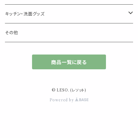
キャンドル
生き物
アロマストーン
チューブ
フック・マグネット・画鋲
ウォールアイテム
ブローチ・ピンバッチ
キッチン・洗面グッズ
インセンスパウダー
食べ物・飲み物
ウッドディフューザー
フック・マグネット・画鋲
スライドケース
ステッカー・マスキングテープ・付箋
収納・小物トレー
ピアス
カトラリー
その他
天然のお香
自然・植物・天気
吊り下げディフューザー
ウォールステッカー
その他
ブックマーク・しおり
卓上トイ・アイテム
ネックレス
商品一覧に戻る
香皿・お香立て・ケース
生活・モノ
クリップ式ディフューザー
定規
花瓶
リング
イベント・活動・旅行
その他
筆記用具
スマホアイテム
ブレスレット
© LESO. (レソット)
使いやすいベーシック
Powered by
事務用品
レザーアイテム
スマホアイテム
ミニサイズ
生活アイテム
その他
大きめサイズ