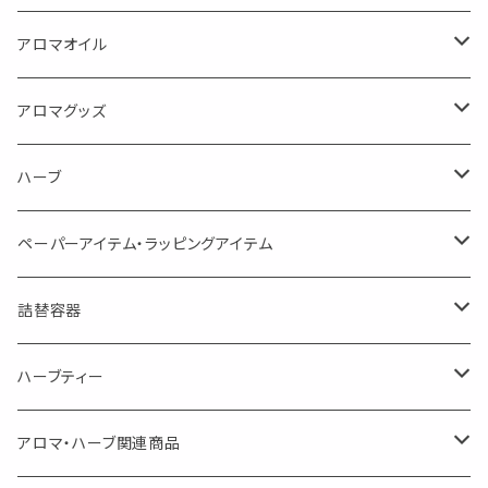
蒸し暑い夏やリフレッシュに
FLOWER LESO. フラワレソット
アロマオイル
消臭に（用途：空間や衣服）
Kiyome LESO. キヨメ レソット
エッセンシャルオイル
アロマグッズ
虫対策に（用途：空間やゴミ箱、ファブリックに）
シングル
体感-4℃ !? 薄荷をブレンドしたアロマスプレー
キャリアオイル
エッセンシャルオイル
ハーブ
空間・気の浄化に（用途：気になる空間に、掃除の後に）
ブレンド
AroMachi アロマチ 町の香り
ディフューザー
サシェ・香り袋
ペーパーアイテム・ラッピングアイテム
マスクの時期に
1mlお試し
Mask&Pillow Aroma
ハーブティー
シーリングワックス シール
詰替容器
シングル
キャンディー
ペーパークリップ
ロールオンボトル
ハーブティー
ブレンド
ウェルカムボード・装飾
スプレーボトル
ブレンド
アロマ・ハーブ関連商品