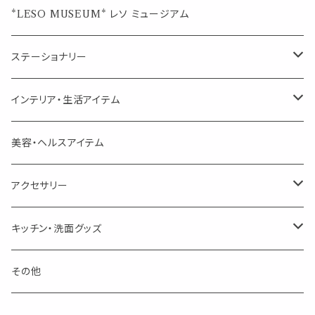
ジュエルオブビューティー
ジュエル オブ ビューティー
席札クリップ
スポイトボトル
シングル
エッセンシャルオイル
*LESO MUSEUM* レソ ミュージアム
美人さんのハーブティー
美人さんのハーブティー
シングル
プチギフト
精油用ボトル
クラフト器材・道具
ステーショナリー
頑張るあなたのティータイム
勉強やデスクワークを頑張るあなたへ 作業用ハーブティー
ブレンド
キャリアオイル・ワックス
ポンプ式ボトル
お香・サシェ・キャンドル
デザインクリップ
インテリア・生活アイテム
季節のハーブティー
季節のハーブティー
1mLお試し
道具
線香
記号（ハート,星,etc）
リップ容器
ディフューザー
ページオープナー・ワイドクリップ
オブジェ
美容・ヘルスアイテム
箱入りアソート
箱入りアソート
サシェ・香り袋
音楽・楽器
アロマオイルウォーマー
スクリュー容器
ポストカード・メッセージカード
キャンドル・お香
アクセサリー
キャンドル
生き物
アロマストーン
チューブ
フック・マグネット・画鋲
ウォールアイテム
ブローチ・ピンバッチ
キッチン・洗面グッズ
インセンスパウダー
食べ物・飲み物
ウッドディフューザー
フック・マグネット・画鋲
スライドケース
ステッカー・マスキングテープ・付箋
収納・小物トレー
ピアス
カトラリー
その他
天然のお香
自然・植物・天気
吊り下げディフューザー
ウォールステッカー
その他
ブックマーク・しおり
卓上トイ・アイテム
ネックレス