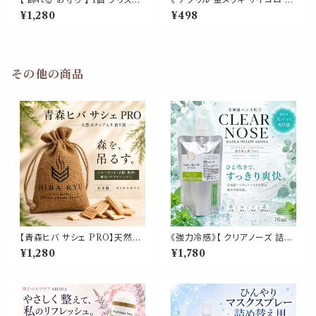
ル GREEN APPLE グリーン
個入 》 ゴールド ダイス ポーカ
¥1,280
¥498
アップル 緑 りんご 運気アップ
ー 麻雀 ギャンブル すごろく 勝
金運 風水 浄化 幸運 林檎 青森
負 ボードゲーム ゲーム 計算 運
果物 くだもの ラインストーン ゴ
お洒落 服屋 雑貨 カフェ ショッ
ールド ガラス ガラス細工 ミセス
プ 家具 ビジネス かわいい 賽子
ミスター サンキャッチャー イン
青山 銀座 ブティック
その他の商品
テリア オブジェ 装飾 飾り 玄関
置物 周波数 エネルギー キラキ
ラ 高級 おしゃれ かわいい
【青森ヒバ サシェ PRO】天然木
《強力冷感》【 クリアノーズ 詰め
チップ入り 香り袋｜青森ヒバ×ヒ
替え用 70ml 】マスク & ピロー
¥1,280
¥1,780
ノキ 森のウッドアロマ クローゼ
アロマ｜北海道ハッカ ペパーミ
ット 玄関 靴箱 車内 吊り下げ 日
ント ユーカリ ティートゥリー 強
本製 HIBA RYU レソンシエル
め 爽快 鼻すっきり 夏 ひんやり
ジャポン
涼しい 詰替パウチ 約3回分 消
臭 静菌 冷感 アロマスプレー