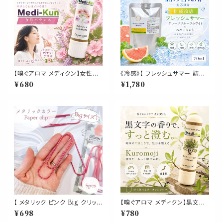
【嗅ぐアロマ メディクン】女性バ
《冷感》【 フレッシュサマー 詰め
ランス｜クラリセージ×ゼラニウ
替え用 70ml 】マスク & ピロー
¥680
¥1,780
ム ルナ ムーン サイクル やさし
アロマ｜グレープフルーツホワ
い花の香り ポータブルアロマ ノ
イト ペパーミント 柑橘 夏 ひん
ーズ ヤードム ゆらぎ 気分転換
やり 涼しい 詰替パウチ 約3回分
リラックス おやすみ 癒し 外出
消臭 静菌 冷感 アロマスプレー
携帯 日本製 女性 誕生日 ギフト
プレゼント
【 メタリック ピンク Big クリップ
【嗅ぐアロマ メディクン】黒文字
】5個入 強い 大きい ペーパー
（クロモジ）｜国産 天然 和精油
¥698
¥780
新聞 雑誌 名刺 資料 サイズ 50
澄んだ和木の香り ポータブルア