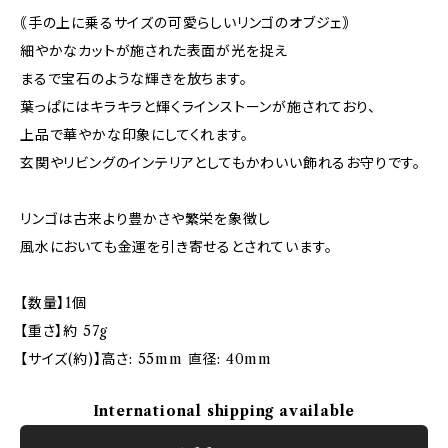
｟手の上に乗るサイズの可愛らしいリンゴのオブジェ｠
細やかなカットが施された表面が光を捉え
まるで宝石のような輝きを放ちます。
葉っぱにはキラキラと輝くラインストーンが施されており、
上品で華やかな印象にしてくれます。
玄関やリビングのインテリアとしてもかわいい飾れるお守りです。
リンゴは古来より豊かさや繁栄を象徴し
風水においても金運を引き寄せるとされています。
【数量】1個
【重さ】約 57g
【サイズ(約)】高さ: 55mm 直径: 40mm
International shipping available