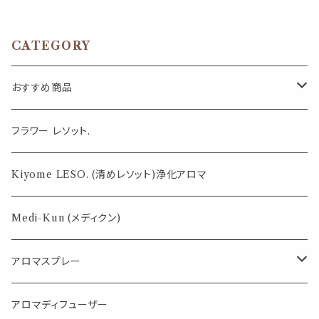
枚 収納 可能 文房具 ゼムクリッ
ロマ ノーズアロマ ヤードム 気
プ バインダー オフィス 学校 会
分転換 リラックス おやすみ 外
社 筆記用具 事務 用品 文具 雑
出 携帯用 約6ヶ月 日本製 ギフ
貨 おしゃれ かわいい デスク ア
ト プレゼント
CATEGORY
イテム
おすすめ商品
気になる虫対策に
フラワー レソット.
薄荷の香りで体感温度-4℃ !? スースーシリーズ
Kiyome LESO. (清めレソット)浄化アロマ
パロサント
Medi-Kun (メディクン)
アロマスプレー
目的で選ぶ
アロマディフューザー