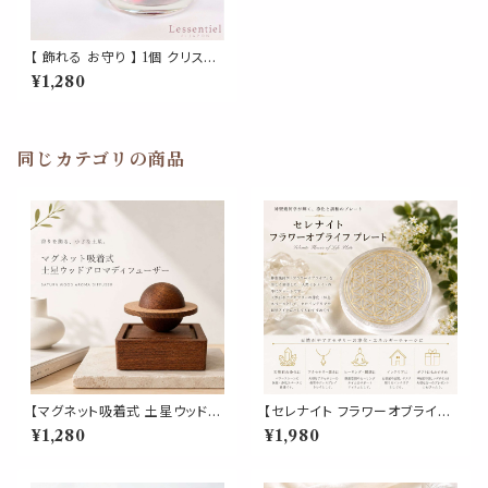
【 飾れる お守り 】 1個 クリスタ
ル RED APPLE レッド アップ
¥1,280
ル 赤 りんご 運気アップ 金運 風
水 浄化 幸運 林檎 青森 果物 く
だもの ラインストーン ゴールド
ガラス ガラス細工 ミセス ミスタ
ー サンキャッチャー インテリア
同じカテゴリの商品
オブジェ 装飾 飾り 玄関 置物
周波数 エネルギー キラキラ 高
級 おしゃれ かわいい
【マグネット吸着式 土星ウッドア
【セレナイト フラワーオブライフ
ロマディフューザー】着脱簡単
プレート】 天然石 浄化プレート
¥1,280
¥1,980
木製 卓上 芳香 インテリア オブ
エネルギー チャージ ゴールド刻
ジェ 玄関 寝室 車 トイレ デスク
印 丸型 神聖幾何学 パワースト
おしゃれ ギフト
ーン 浄化皿 アクセサリートレイ