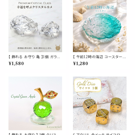
円形 インテリア ヒーリング ギフ
ト
【 飾れる お守り 亀 】1個 ガラス
【 午前12時の海辺 コースター】
製 タートル 透明 長寿 宝 玉 財
ガラス グラデーション 海 夏 お
¥1,580
¥1,280
金運 縁起 大吉 家族 愛 運気 仕
しゃれ 涼しげデザイン 透明 ク
事 星座 占い パワー
リア ブルー 波 カフェ 皿 小皿
カップコースター プレート トレ
ー トレイ 小物置き インテリア
ギフト プレゼント 贈り物 お祝い
新築祝い かわいい キッチン
【 飾れる お守り 】 1個 クリスタ
《 アクリル 金メッキ サイコロ 3