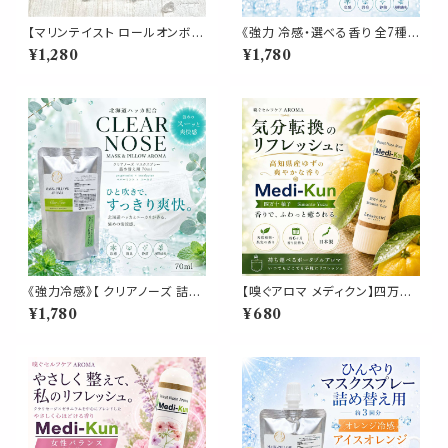
【マリンテイスト ロールオンボト
《強力 冷感・選べる香り 全7種》
ル】10ml メタリックブルー 海 夏
【マスク＆ピローアロマ 詰め替
¥1,280
¥1,780
水滴 サンゴ 貝殻 シェル 西海岸
え用 70ml 】天然薄荷 アロマス
ハワイ ビーチ 携帯 アロマ 遮光
プレー 約3回分 マスク 枕 寝具
性 エッセンシャルオイル シルバ
消臭 静菌 植物由来 夏 ひんやり
ーキャップ 容器
詰替パウチ
《強力冷感》【 クリアノーズ 詰め
【嗅ぐアロマ メディクン】四万十
替え用 70ml 】マスク & ピロー
柚子｜高知県産 ユズ リラックス
¥1,780
¥680
アロマ｜北海道ハッカ ペパーミ
落ち着く ポータブルアロマ 和精
ント ユーカリ ティートゥリー 強
油 ノーズ ヤードム 気分転換 リ
め 爽快 鼻すっきり 夏 ひんやり
フレッシュ 朝 仕事 勉強 外出 休
涼しい 詰替パウチ 約3回分 消
憩 携帯 日本製 男性 女性 誕生
臭 静菌 冷感 アロマスプレー
日 ギフト プレゼント