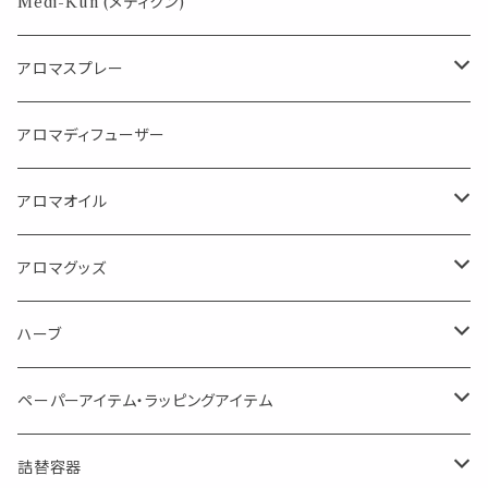
パロサント
Medi-Kun (メディクン)
アロマスプレー
目的で選ぶ
アロマディフューザー
蒸し暑い夏やリフレッシュに
FLOWER LESO. フラワレソット
アロマオイル
消臭に（用途：空間や衣服）
Kiyome LESO. キヨメ レソット
エッセンシャルオイル
アロマグッズ
虫対策に（用途：空間やゴミ箱、ファブリックに）
シングル
体感-4℃ !? 薄荷をブレンドしたアロマスプレー
キャリアオイル
エッセンシャルオイル
ハーブ
空間・気の浄化に（用途：気になる空間に、掃除の後に）
ブレンド
AroMachi アロマチ 町の香り
ディフューザー
サシェ・香り袋
ペーパーアイテム・ラッピングアイテム
マスクの時期に
1mlお試し
Mask&Pillow Aroma
ハーブティー
シーリングワックス シール
詰替容器