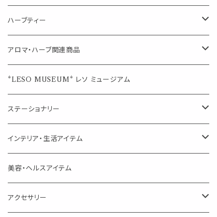
シングル
キャンディー
ペーパークリップ
ロールオンボトル
ハーブティー
ブレンド
ウェルカムボード・装飾
スプレーボトル
ブレンド
アロマ・ハーブ関連商品
ジュエルオブビューティー
ジュエル オブ ビューティー
席札クリップ
スポイトボトル
シングル
エッセンシャルオイル
*LESO MUSEUM* レソ ミュージアム
美人さんのハーブティー
美人さんのハーブティー
シングル
プチギフト
精油用ボトル
クラフト器材・道具
ステーショナリー
頑張るあなたのティータイム
勉強やデスクワークを頑張るあなたへ 作業用ハーブティー
ブレンド
キャリアオイル・ワックス
ポンプ式ボトル
お香・サシェ・キャンドル
デザインクリップ
インテリア・生活アイテム
季節のハーブティー
季節のハーブティー
1mLお試し
道具
線香
記号（ハート,星,etc）
リップ容器
ディフューザー
ページオープナー・ワイドクリップ
オブジェ
美容・ヘルスアイテム
箱入りアソート
箱入りアソート
サシェ・香り袋
音楽・楽器
アロマオイルウォーマー
スクリュー容器
ポストカード・メッセージカード
キャンドル・お香
アクセサリー