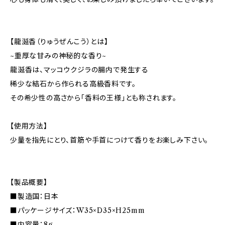
【龍涎香（りゅうぜんこう）とは】
~重厚な甘みの神秘的な香り~
龍涎香は、マッコウクジラの腸内で発生する
稀少な結石から作られる高級香料です。
その希少性の高さから「香料の王様」とも称されます。
【使用方法】
少量を指先にとり、首筋や手首につけて香りをお楽しみ下さい。
【製品概要】
■製造国：日本
■パッケージサイズ：W35×D35×H25mm
■内容量：8g