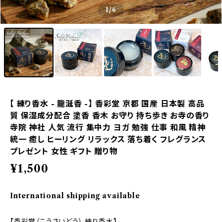
1
/6
【 練り香水 - 龍涎香 -】 香彩堂 京都 国産 日本製 高品
質 保湿成分配合 塗香 香木 お守り 持ち歩き お寺の香り
寺院 神社 人気 流行 集中力 ヨガ 勉強 仕事 和風 精神
統一 癒し ヒーリング リラックス 落ち着く フレグランス
プレゼント 女性 ギフト 贈り物
¥1,500
International shipping available
【香彩堂（こうさいどう） 練り香水】