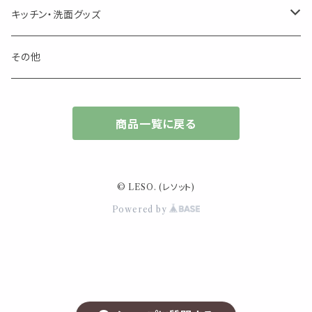
キャンドル
生き物
アロマストーン
チューブ
フック・マグネット・画鋲
ウォールアイテム
ブローチ・ピンバッチ
キッチン・洗面グッズ
インセンスパウダー
食べ物・飲み物
ウッドディフューザー
フック・マグネット・画鋲
スライドケース
ステッカー・マスキングテープ・付箋
収納・小物トレー
ピアス
カトラリー
その他
天然のお香
自然・植物・天気
吊り下げディフューザー
ウォールステッカー
その他
ブックマーク・しおり
卓上トイ・アイテム
ネックレス
商品一覧に戻る
香皿・お香立て・ケース
生活・モノ
クリップ式ディフューザー
定規
花瓶
リング
イベント・活動・旅行
その他
筆記用具
スマホアイテム
ブレスレット
© LESO. (レソット)
使いやすいベーシック
Powered by
事務用品
レザーアイテム
スマホアイテム
ミニサイズ
生活アイテム
その他
大きめサイズ