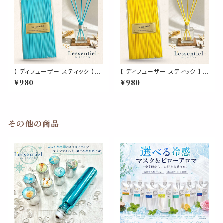
【 ディフューザー スティック 】
【 ディフューザー スティック 】 シ
海 ブルー 50本 青 リード 超 拡
トラス イエロー 50本 黄 リード
¥980
¥980
散 特殊 ファイバー ラタン 製 詰
超 拡散 特殊 ファイバー ラタン
替 フレグランス アロマ 香水 精
製 詰替 フレグランス アロマ 香
油 玄関 トイレ 消臭 寝室 ルー
水 精油 玄関 トイレ 消臭 寝室
ム ショップ 店舗 美容 水 夏
ルーム ショップ 店舗 美容 水 夏
その他の商品