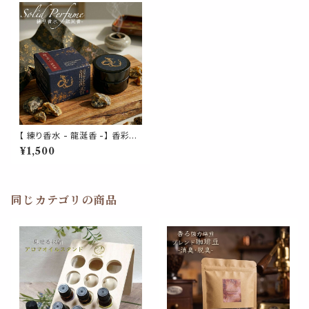
【 練り香水 - 龍涎香 -】 香彩堂
京都 国産 日本製 高品質 保湿
¥1,500
成分配合 塗香 香木 お守り 持
ち歩き お寺の香り 寺院 神社 人
気 流行 集中力 ヨガ 勉強 仕事
和風 精神統一 癒し ヒーリング
リラックス 落ち着く フレグランス
同じカテゴリの商品
プレゼント 女性 ギフト 贈り物