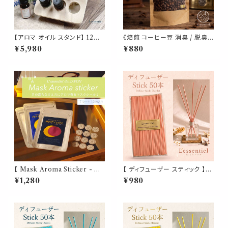
【アロマ オイル スタンド】 12本
《焙煎 コーヒー豆 消臭 / 脱臭
用 木製 アロマテラピー 収納 ラ
用》パウチ 100g 珈琲 アロマ イ
¥5,980
¥880
ック 斜め 整理 整頓 フレーバー
ンテリア 雑貨 青山 匂い 靴箱
ライフ エッセンシャル 精油 ディ
シューズ トイレ クローゼット イ
フューザー ディスプレイ
ンテリア リラックス 加齢臭 汗
カビ 生乾き 臭い 対策 癒し 香り
勉強
【 Mask Aroma Sticker - M
【 ディフューザー スティック 】
OON -】3種類 12枚入り マスク
桜 ピンク 50本 リード 超 拡散
¥1,280
¥980
アロマシール ｜月の満ち欠け
特殊 ファイバー ラタン 製 詰替
新月 満月 直径2cm 精油 リラッ
フレグランス アロマ 香水 精油
クス 脳活 貼る マスクシール ア
玄関 トイレ 消臭 寝室 ルーム シ
ロマステッカー エッセンシャル
ョップ 店舗 美容 珊瑚 春
オイル 衣類 名刺 ラベンダー ロ
ーズマリー