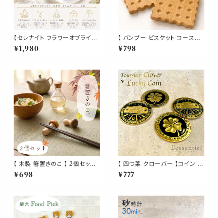
【セレナイト フラワーオブライフ
【 バンブー ビスケット コースタ
プレート】 天然石 浄化プレート
ー】1枚 竹製 ナチュラル 北欧 お
¥1,980
¥798
エネルギー チャージ ゴールド刻
しゃれ カフェ 受け皿 カップコー
印 丸型 神聖幾何学 パワースト
スター プレート トレー トレイ 小
ーン 浄化皿 アクセサリートレイ
物置き ディスプレイ スクエア 正
円形 インテリア ヒーリング ギフ
方形 お菓子 インテリア ギフト
ト
プレゼント 贈り物 お祝い 新築
祝い かわいい キッチン シンプル
【 木製 箸置きのこ 】 2個セット
【 四つ葉 クローバー 】コイン 1
きのこ キノコ 箸置き しめじ な
枚 ゴールド 象 金 健康 恋愛 幸
¥698
¥777
めこ 内祝い 結婚祝い 新築祝い
運 メダル 投資 金運 仕事 上昇
記念日 プレゼント ギフト 贈り物
ブル 相場 決断 勝負 運命 メダ
健康 長寿 繁栄 夫婦円満 金運
ル 財布 縁起 株 競馬 麻雀 スロ
アップ 運気上昇 オブジェ イン
ット パチンコ インテリア オブジ
テリア カトラリー キッチン 雑貨
ェ
アイテム おしゃれ かわいい お