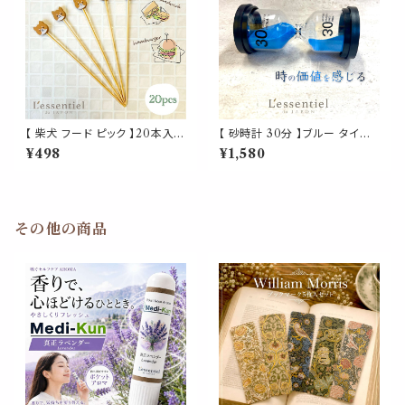
もしろい
【 柴犬 フード ピック 】20本入
【 砂時計 30分 】ブルー タイマ
竹串 犬 バンブー パーティ オー
ー 時間 価値 大学 受験 学生 合
¥498
¥1,580
ドブル 前菜 カクテル おもてな
格 仕事 家事 案件 料理 管理 ビ
し 楊枝 つまようじ キッチン アイ
ジネス AI 打ち合わせ 休憩 イ
テム イベント 誕生日 披露宴 ク
ンテリア
リスマス かわいい
その他の商品