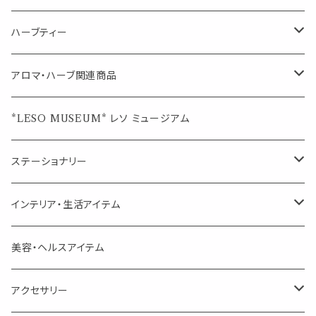
シングル
キャンディー
ペーパークリップ
ロールオンボトル
ハーブティー
ブレンド
ウェルカムボード・装飾
スプレーボトル
ブレンド
アロマ・ハーブ関連商品
ジュエルオブビューティー
ジュエル オブ ビューティー
席札クリップ
スポイトボトル
シングル
エッセンシャルオイル
*LESO MUSEUM* レソ ミュージアム
美人さんのハーブティー
美人さんのハーブティー
シングル
プチギフト
精油用ボトル
クラフト器材・道具
ステーショナリー
頑張るあなたのティータイム
勉強やデスクワークを頑張るあなたへ 作業用ハーブティー
ブレンド
キャリアオイル・ワックス
ポンプ式ボトル
お香・サシェ・キャンドル
デザインクリップ
インテリア・生活アイテム
季節のハーブティー
季節のハーブティー
1mLお試し
道具
線香
記号（ハート,星,etc）
リップ容器
ディフューザー
ページオープナー・ワイドクリップ
オブジェ
美容・ヘルスアイテム
箱入りアソート
箱入りアソート
サシェ・香り袋
音楽・楽器
アロマオイルウォーマー
スクリュー容器
ポストカード・メッセージカード
キャンドル・お香
アクセサリー