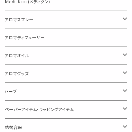
パロサント
Medi-Kun (メディクン)
アロマスプレー
目的で選ぶ
アロマディフューザー
蒸し暑い夏やリフレッシュに
FLOWER LESO. フラワレソット
アロマオイル
消臭に（用途：空間や衣服）
Kiyome LESO. キヨメ レソット
エッセンシャルオイル
アロマグッズ
虫対策に（用途：空間やゴミ箱、ファブリックに）
シングル
体感-4℃ !? 薄荷をブレンドしたアロマスプレー
キャリアオイル
エッセンシャルオイル
ハーブ
空間・気の浄化に（用途：気になる空間に、掃除の後に）
ブレンド
AroMachi アロマチ 町の香り
ディフューザー
サシェ・香り袋
ペーパーアイテム・ラッピングアイテム
マスクの時期に
1mlお試し
Mask&Pillow Aroma
ハーブティー
シーリングワックス シール
詰替容器