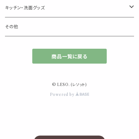
キャンドル
生き物
アロマストーン
チューブ
フック・マグネット・画鋲
ウォールアイテム
ブローチ・ピンバッチ
キッチン・洗面グッズ
インセンスパウダー
食べ物・飲み物
ウッドディフューザー
フック・マグネット・画鋲
スライドケース
ステッカー・マスキングテープ・付箋
収納・小物トレー
ピアス
カトラリー
その他
天然のお香
自然・植物・天気
吊り下げディフューザー
ウォールステッカー
その他
ブックマーク・しおり
卓上トイ・アイテム
ネックレス
商品一覧に戻る
香皿・お香立て・ケース
生活・モノ
クリップ式ディフューザー
定規
花瓶
リング
イベント・活動・旅行
その他
筆記用具
スマホアイテム
ブレスレット
© LESO. (レソット)
使いやすいベーシック
Powered by
事務用品
レザーアイテム
スマホアイテム
ミニサイズ
生活アイテム
その他
大きめサイズ