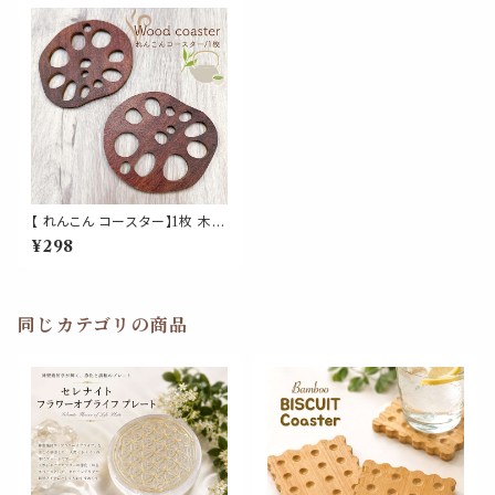
【 れんこん コースター】1枚 木製
ダークブラウン ウッド 蓮根 レン
¥298
コン 縁起 野菜 カップコースタ
ー インテリア テーブル シンプル
ナチュラル 鍋敷き ギフト プレゼ
ント 贈り物 お祝い 新築祝い お
しゃれ かわいい キッチン
同じカテゴリの商品