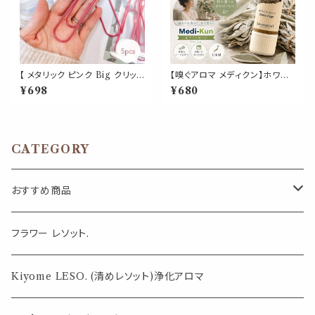
【 メタリック ピンク Big クリップ
【嗅ぐアロマ メディクン】ホワイ
】5個入 強い 大きい ペーパー
トセージ｜天然 精油 浄化 スッ
¥698
¥680
新聞 雑誌 名刺 資料 サイズ 50
キリ 気分 ハーバルの香り ポー
枚 収納 可能 文房具 ゼムクリッ
タブルアロマ ノーズアロマ ヤー
プ バインダー オフィス 学校 会
ドム 勉強 仕事 家事 気分転換
社 筆記用具 事務 用品 文具 雑
リフレッシュ 携帯用 日本製 ギフ
貨 おしゃれ かわいい デスク ア
ト プレゼント
CATEGORY
イテム
おすすめ商品
気になる虫対策に
フラワー レソット.
薄荷の香りで体感温度-4℃ !? スースーシリーズ
Kiyome LESO. (清めレソット)浄化アロマ