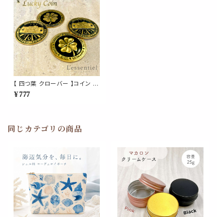
【 四つ葉 クローバー 】コイン 1
枚 ゴールド 象 金 健康 恋愛 幸
¥777
運 メダル 投資 金運 仕事 上昇
ブル 相場 決断 勝負 運命 メダ
ル 財布 縁起 株 競馬 麻雀 スロ
ット パチンコ インテリア オブジ
ェ
同じカテゴリの商品