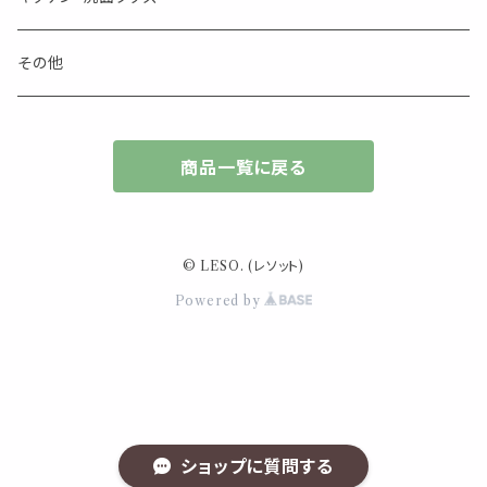
インセンスパウダー
食べ物・飲み物
ウッドディフューザー
フック・マグネット・画鋲
スライドケース
ステッカー・マスキングテープ・付箋
収納・小物トレー
ピアス
カトラリー
その他
天然のお香
自然・植物・天気
吊り下げディフューザー
ウォールステッカー
その他
ブックマーク・しおり
卓上トイ・アイテム
ネックレス
商品一覧に戻る
香皿・お香立て・ケース
生活・モノ
クリップ式ディフューザー
定規
花瓶
リング
イベント・活動・旅行
その他
筆記用具
スマホアイテム
ブレスレット
© LESO. (レソット)
使いやすいベーシック
Powered by
事務用品
レザーアイテム
スマホアイテム
ミニサイズ
生活アイテム
その他
大きめサイズ
ショップに質問する
50個以上の大容量