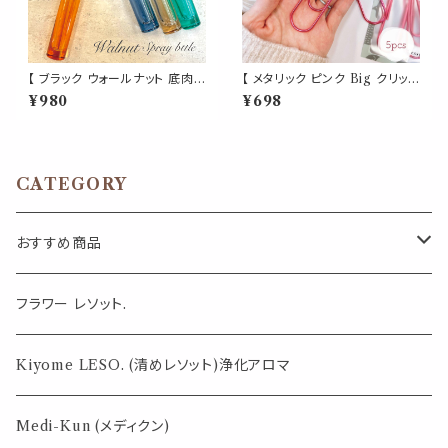
【 ブラック ウォールナット 底肉
【 メタリック ピンク Big クリップ
厚 スプレーボトル 】 10ml 1本
】5個入 強い 大きい ペーパー
¥980
¥698
カラフル くすみ 選べる4色 グラ
新聞 雑誌 名刺 資料 サイズ 50
デーション 木目キャップ 強化ガ
枚 収納 可能 文房具 ゼムクリッ
ラス くるみ ウォルナット 木 リス
プ バインダー オフィス 学校 会
アメリカ ネイティブ ナチュラル
社 筆記用具 事務 用品 文具 雑
アトマイザー 香水 フレグランス
貨 おしゃれ かわいい デスク ア
CATEGORY
詰替容器 ガラス製 化粧水 ミス
イテム
ト モダン ナチュラル クラシカル
洗練 温もり 北欧 夏 サマー マリ
ン 海岸
おすすめ商品
気になる虫対策に
フラワー レソット.
薄荷の香りで体感温度-4℃ !? スースーシリーズ
Kiyome LESO. (清めレソット)浄化アロマ
パロサント
Medi-Kun (メディクン)