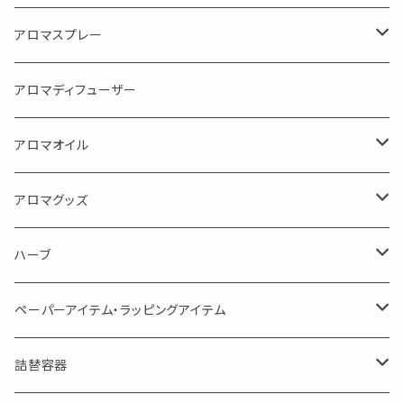
アロマスプレー
目的で選ぶ
アロマディフューザー
蒸し暑い夏やリフレッシュに
FLOWER LESO. フラワレソット
アロマオイル
消臭に（用途：空間や衣服）
Kiyome LESO. キヨメ レソット
エッセンシャルオイル
アロマグッズ
虫対策に（用途：空間やゴミ箱、ファブリックに）
シングル
体感-4℃ !? 薄荷をブレンドしたアロマスプレー
キャリアオイル
エッセンシャルオイル
ハーブ
空間・気の浄化に（用途：気になる空間に、掃除の後に）
ブレンド
AroMachi アロマチ 町の香り
ディフューザー
サシェ・香り袋
ペーパーアイテム・ラッピングアイテム
マスクの時期に
1mlお試し
Mask&Pillow Aroma
ハーブティー
シーリングワックス シール
詰替容器