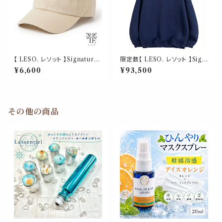
【 LESO. レソット 】Signature
限定数【 LESO. レソット 】Sign
Minimalist Cap - Beige ユニ
ature Crewneck（ シグネチャ
¥6,600
¥93,500
セックス / アジャスタブル
ー クルーネック）ユニセックス
その他の商品