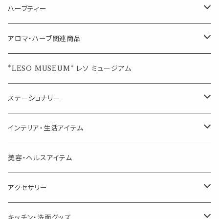
シングル
キャンディー
ペーパークリップ
ロールオンボトル
ハーブティー
ブレンド
ウェルカムボード・装飾
スプレーボトル
ブレンド
アロマ・ハーブ関連商品
ジュエルオブビューティー
ジュエル オブ ビューティー
席札クリップ
スポイトボトル
シングル
エッセンシャルオイル
*LESO MUSEUM* レソ ミュージアム
美人さんのハーブティー
美人さんのハーブティー
シングル
プチギフト
精油用ボトル
クラフト器材・道具
ステーショナリー
頑張るあなたのティータイム
勉強やデスクワークを頑張るあなたへ 作業用ハーブティー
ブレンド
キャリアオイル・ワックス
ポンプ式ボトル
お香・サシェ・キャンドル
デザインクリップ
インテリア・生活アイテム
季節のハーブティー
季節のハーブティー
1mLお試し
道具
線香
記号（ハート,星,etc）
リップ容器
ディフューザー
ページオープナー・ワイドクリップ
オブジェ
美容・ヘルスアイテム
箱入りアソート
箱入りアソート
サシェ・香り袋
音楽・楽器
アロマオイルウォーマー
スクリュー容器
ポストカード・メッセージカード
キャンドル・お香
アクセサリー
キャンドル
生き物
アロマストーン
チューブ
フック・マグネット・画鋲
ウォールアイテム
ブローチ・ピンバッチ
キッチン・洗面グッズ