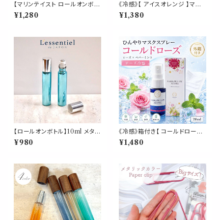
【マリンテイスト ロールオンボト
《冷感》【 アイスオレンジ 】マス
ル】10ml メタリックブルー 海 夏
ク & ピロー アロマ 20ml｜ス
¥1,280
¥1,380
水滴 サンゴ 貝殻 シェル 西海岸
イートオレンジ 天然薄荷 ペパ
ハワイ ビーチ 携帯 アロマ 遮光
ーミント 柑橘 夏 ひんやり 涼し
性 エッセンシャルオイル シルバ
い スプレー 枕 睡眠 癒し 植物
ーキャップ 容器
由来 消臭 静菌 携帯用 ギフト
プレゼント
【ロールオンボトル】10ml メタリ
《冷感》箱付き【 コールドローズ
ックブルー シルバーキャップ 高
】マスク & ピロー アロマ 20ml
¥980
¥1,480
級 遮光瓶 ガラス製 化粧水 容器
｜薔薇 ペパーミント 夏 ひんや
美容液 香水 詰替え用 詰替 旅
り 涼しい スプレー 枕 睡眠 癒し
行
植物由来 消臭 静菌 携帯用 ギ
フト プレゼント