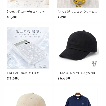
【 シェル柄 コーデュロイ マチ付
【アルミ製 マカロン クリームケ
きポーチ 】海モチーフ 化粧ポー
ース 】 25g ピンク ゴールド ブ
¥1,280
¥298
チ トラベルポーチ 小物入れ 大
ラック アルミ クリーム缶 コンテ
容量 自立 マチ付き ファスナー
ナ 詰め替え 容器 軽量 小分け
付き 旅行 メイクポーチ コスメ
小物 リップ ハンド オイル 化粧
ポーチ ブルー
品 コスメ 旅行 収納
【 極上の打鍵感 アイスキューブ
【 LESO. レソット 】Signature
クリア 電卓 】ホワイト AMSR
Minimalist Cap - Black ユニ
¥3,680
¥6,600
音フェチ タイピング ぽちぽち 1
セックス / アジャスタブル
2桁 透明キー ソーラー・電池式
大型液晶 押しやすいキー 自動
電源OFF 滑り止め付き おしゃ
れ かわいい 卓上電卓