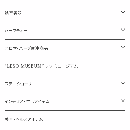
マスクの時期に
1mlお試し
Mask&Pillow Aroma
ハーブティー
シーリングワックス シール
詰替容器
シングル
キャンディー
ペーパークリップ
ロールオンボトル
ハーブティー
ブレンド
ウェルカムボード・装飾
スプレーボトル
ブレンド
アロマ・ハーブ関連商品
ジュエルオブビューティー
ジュエル オブ ビューティー
席札クリップ
スポイトボトル
シングル
エッセンシャルオイル
*LESO MUSEUM* レソ ミュージアム
美人さんのハーブティー
美人さんのハーブティー
シングル
プチギフト
精油用ボトル
クラフト器材・道具
ステーショナリー
頑張るあなたのティータイム
勉強やデスクワークを頑張るあなたへ 作業用ハーブティー
ブレンド
キャリアオイル・ワックス
ポンプ式ボトル
お香・サシェ・キャンドル
デザインクリップ
インテリア・生活アイテム
季節のハーブティー
季節のハーブティー
1mLお試し
道具
線香
記号（ハート,星,etc）
リップ容器
ディフューザー
ページオープナー・ワイドクリップ
オブジェ
美容・ヘルスアイテム
箱入りアソート