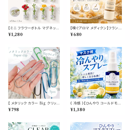
【ミニ フラワーボトル マグネット
【嗅ぐアロマ メディクン】フランキ
8個セット】 花瓶 ボトル型 カラフ
ンセンス（乳香）｜天然 精油 樹
¥1,280
¥680
ル 冷蔵庫 ホワイトボード メモ
脂 香り 浄化 お香 ポータブルア
写真 ポストカード 留める 花 イ
ロマ ノーズアロマ 気分転換 リ
ンテリア 雑貨 かわいい おしゃ
ラックス 瞑想 おやすみ 携帯用
れ プチギフト 約5.1cm
日本製 ギフト
【 メタリック カラー Big クリップ
《 冷感 》【ひんやり コールドモー
】7色 7個入 強い 大きい ペーパ
ニング 】レモン ローズマリー 天
¥798
¥1,380
ー 新聞 雑誌 名刺 資料 サイズ
然薄荷 マスクスプレー ピロー
50枚 収納 可能 文房具 ゼムク
スプレー 夏 清涼 寝具 消臭 静
リップ バインダー オフィス 学校
菌 携帯用 アロマスプレー
会社 筆記用具 事務 用品 文具
雑貨 おしゃれ かわいい デスク