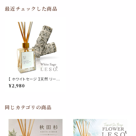
最近チェックした商品
【 ホワイトセージ 】天然 リード
ディフューザー 50ml 浄化 フレ
¥2,980
グランス ルーム 風運 運気 虫
魔除け 瞑想 ヨガ 空間 リラック
ス プレゼント
同じカテゴリの商品