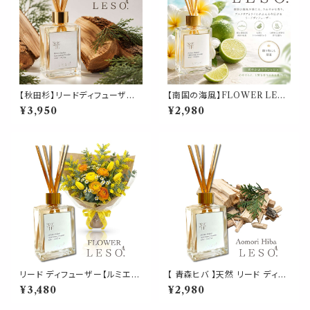
【秋田杉】リードディフューザー
【南国の海風】FLOWER LES
50ml｜国産 日本製 東北 スギ
O. リードディフューザー 50ml
¥3,950
¥2,980
木の香り ルームフレグランス 芳
プルメリア ジャスミン ライムの
香剤 玄関 寝室 リビング 和モダ
香り ルームフレグランス 芳香剤
ン ギフト LESO. レソット
玄関 寝室 リビング ギフト
リード ディフューザー【ルミエー
【 青森ヒバ 】天然 リード ディフ
ル・デスポワール】本物の花束の
ューザー 50ml 木 森 香木 杜
¥3,480
¥2,980
香り 50ml 入学 開店 褒賞 快気
ウッディ フレグランス ルーム 虫
発表会 祝い フレグランス <フラ
除け 浄化 瞑想 ヨガ 空間 リラッ