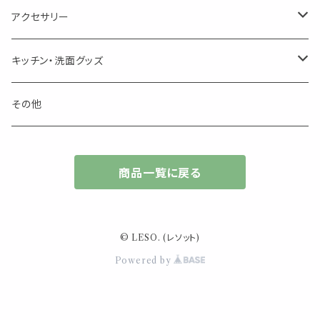
箱入りアソート
サシェ・香り袋
音楽・楽器
アロマオイルウォーマー
スクリュー容器
ポストカード・メッセージカード
キャンドル・お香
アクセサリー
キャンドル
生き物
アロマストーン
チューブ
フック・マグネット・画鋲
ウォールアイテム
ブローチ・ピンバッチ
キッチン・洗面グッズ
インセンスパウダー
食べ物・飲み物
ウッドディフューザー
フック・マグネット・画鋲
スライドケース
ステッカー・マスキングテープ・付箋
収納・小物トレー
ピアス
カトラリー
その他
天然のお香
自然・植物・天気
吊り下げディフューザー
ウォールステッカー
その他
ブックマーク・しおり
卓上トイ・アイテム
ネックレス
商品一覧に戻る
香皿・お香立て・ケース
生活・モノ
クリップ式ディフューザー
定規
花瓶
リング
イベント・活動・旅行
その他
筆記用具
スマホアイテム
ブレスレット
© LESO. (レソット)
使いやすいベーシック
Powered by
事務用品
レザーアイテム
スマホアイテム
ミニサイズ