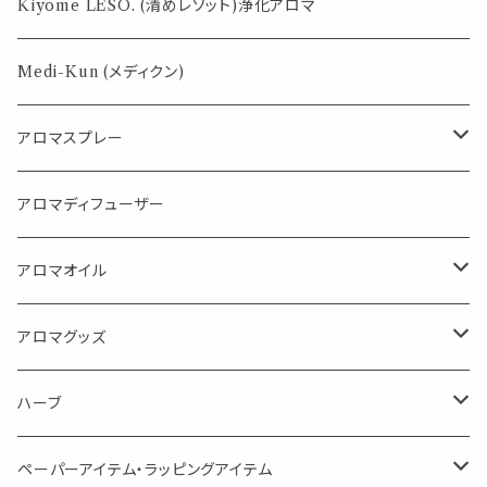
薄荷の香りで体感温度-4℃ !? スースーシリーズ
Kiyome LESO. (清めレソット)浄化アロマ
パロサント
Medi-Kun (メディクン)
アロマスプレー
目的で選ぶ
アロマディフューザー
蒸し暑い夏やリフレッシュに
FLOWER LESO. フラワレソット
アロマオイル
消臭に（用途：空間や衣服）
Kiyome LESO. キヨメ レソット
エッセンシャルオイル
アロマグッズ
虫対策に（用途：空間やゴミ箱、ファブリックに）
シングル
体感-4℃ !? 薄荷をブレンドしたアロマスプレー
キャリアオイル
エッセンシャルオイル
ハーブ
空間・気の浄化に（用途：気になる空間に、掃除の後に）
ブレンド
AroMachi アロマチ 町の香り
ディフューザー
サシェ・香り袋
ペーパーアイテム・ラッピングアイテム