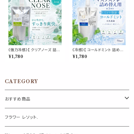
アイテム
《強力冷感》【 クリアノーズ 詰め
《冷感》【 コールドミント 詰め替
替え用 70ml 】マスク & ピロー
え用 70ml 】マスク & ピロー ア
¥1,780
¥1,780
アロマ｜北海道ハッカ ペパーミ
ロマ｜ペパーミント 国産天然薄
ント ユーカリ ティートゥリー 強
荷 夏 ひんやり 涼しい 詰替パウ
め 爽快 鼻すっきり 夏 ひんやり
チ 約3回分 消臭 静菌 冷感 ア
涼しい 詰替パウチ 約3回分 消
ロマスプレー
臭 静菌 冷感 アロマスプレー
CATEGORY
おすすめ商品
気になる虫対策に
フラワー レソット.