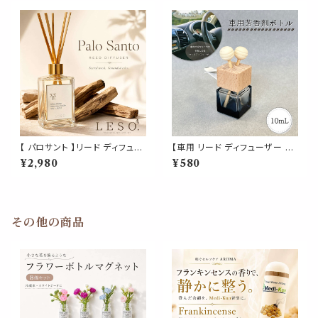
ワー レソット > アロマ 寝室 国
クス プレゼント
産 消臭 リビング 玄関 トイレ 空
間 睡眠 おやすみ ルーム 誕生
お中元 歳暮 プレゼント
【 パロサント 】リード ディフュー
【車用 リード ディフューザー グ
ザー 50ml｜Palo Santo 日本
ラデーション クリア ブラック 詰
¥2,980
¥580
製 ルーム フレグランス アロマ
替 ボトル】 10ml 木製キャップ 2
ウッディ 甘い香り 玄関 寝室 リ
スティック ガラス スクエア 四角
ビング ギフト LESO. レソット
カークリップ カーフレグランス
ドライブ エアコン 冷房 車 精油
車内 香水 アロマ エッセンシャ
その他の商品
ルオイル おしゃれ 可愛い 北欧
ナチュラル