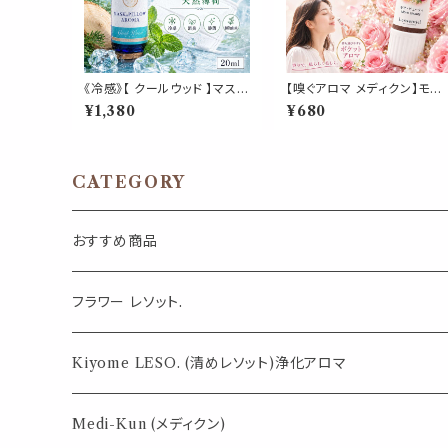
《冷感》【 クールウッド 】マスク
【嗅ぐアロマ メディクン】モア
& ピロー アロマ 20ml｜ヒノ
ビューティ｜ダマスクローズ×
¥1,380
¥680
キ ヒバ 天然薄荷 夏 ひんやり
ネロリ×サンダルウッド 華や
涼しい 森林系 スプレー 枕 寝
なフローラルウッディの香り
具 リフレッシュ 植物由来 消
ポータブルアロマ ノーズ ヤ
臭 静菌 携帯用 ギフト プレゼ
ドム 美容 セルフケア 気分転
ント
換 リフレッシュ 携帯 日本製
CATEGORY
女性 誕生日 ギフト プレゼン
おすすめ商品
気になる虫対策に
フラワー レソット.
薄荷の香りで体感温度-4℃ !? スースーシリーズ
Kiyome LESO. (清めレソット)浄化アロマ
パロサント
Medi-Kun (メディクン)