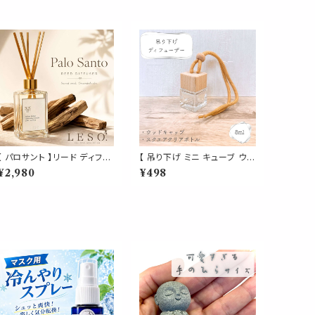
【 パロサント 】リード ディフュ
【 吊り下げ ミニ キューブ ウッ
ーザー 50ml｜Palo Santo
ド ディフューザー 】クリア ス
¥2,980
¥498
日本製 ルーム フレグランス
クエア 透明ボトル 1個 8ml
アロマ ウッディ 甘い香り 玄関
内蓋付き 木製 キャップ ボトル
寝室 リビング ギフト LESO.
車 芳香 詰替 容器 吊るし型
レソット
ガラス アロマ フレグランス 香
り エアコン 吹き出し 香水 消
臭 リフレッシュ ドライブ 空間
コンパクト ナチュラル 可愛い
個室 トイレ 玄関 クローゼット
消臭 ニオイ対策 車酔い 芳香
剤 消臭剤