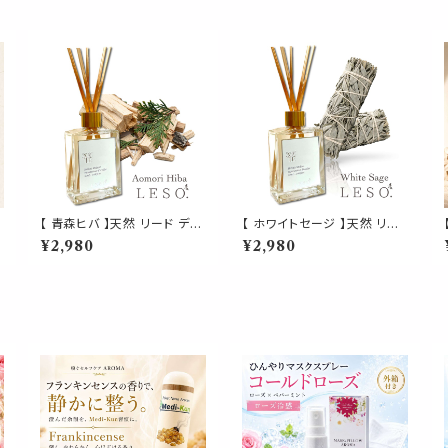
【 青森ヒバ 】天然 リード ディ
【 ホワイトセージ 】天然 リー
フューザー 50ml 木 森 香木
ド ディフューザー 50ml 浄化
¥2,980
¥2,980
杜 ウッディ フレグランス ルー
フレグランス ルーム 風運 運
ム 虫除け 浄化 瞑想 ヨガ 空
気 虫 魔除け 瞑想 ヨガ 空間
間 リラックス プレゼント
リラックス プレゼント