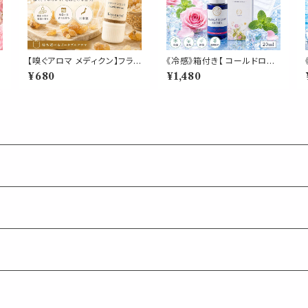
・
【嗅ぐアロマ メディクン】フラン
《冷感》箱付き【 コールドロー
キンセンス（乳香）｜天然 精油
ズ 】マスク & ピロー アロマ 2
¥680
¥1,480
か
樹脂 香り 浄化 お香 ポータブ
0ml｜薔薇 ペパーミント 夏
ルアロマ ノーズアロマ 気分転
ひんやり 涼しい スプレー 枕
ー
換 リラックス 瞑想 おやすみ
睡眠 癒し 植物由来 消臭 静
携帯用 日本製 ギフト
菌 携帯用 ギフト プレゼント
ト