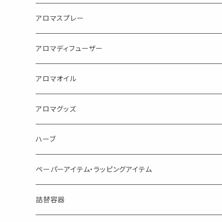
アロマスプレー
目的で選ぶ
アロマディフューザー
蒸し暑い夏やリフレッシュに
FLOWER LESO. フラワレソット
アロマオイル
消臭に（用途：空間や衣服）
Kiyome LESO. キヨメ レソット
エッセンシャルオイル
アロマグッズ
虫対策に（用途：空間やゴミ箱、ファブリックに）
シングル
体感-4℃ !? 薄荷をブレンドしたアロマスプレー
キャリアオイル
エッセンシャルオイル
ハーブ
空間・気の浄化に（用途：気になる空間に、掃除の後に）
ブレンド
AroMachi アロマチ 町の香り
ディフューザー
サシェ・香り袋
ペーパーアイテム・ラッピングアイテム
マスクの時期に
1mlお試し
Mask&Pillow Aroma
ハーブティー
シーリングワックス シール
詰替容器