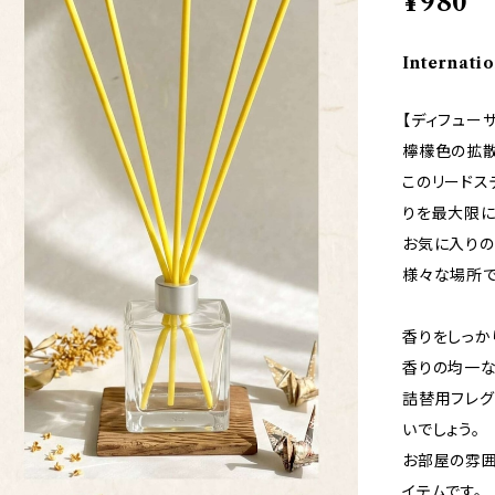
¥980
Internatio
【ディフューザ
檸檬色の拡散
このリードス
りを最大限に
お気に入りの
様々な場所で
香りをしっか
香りの均一な
詰替用フレグ
いでしょう。
お部屋の雰囲
イテムです。