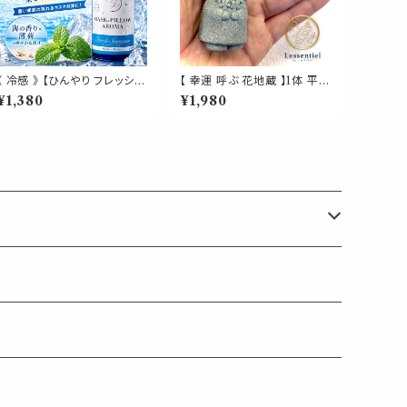
《 冷感 》 【ひんやり フレッシュ
【 幸運 呼ぶ 花地蔵 】1体 平和
サマー オーシャン】海 爽やか
花束 家族 健康 愛 願う 天然
¥1,380
¥1,980
オークモス ペパーミント ジュ
石 樹脂 受付 デスク 手 サイ
ニパーベリー 天然薄荷 マス
ズ 自然 結婚 ブーケ 誕生日
クスプレー ピロースプレー 夏
敬老 出産 プレゼント ギフト
清涼 消臭 静菌 携帯用 アロ
マスプレー