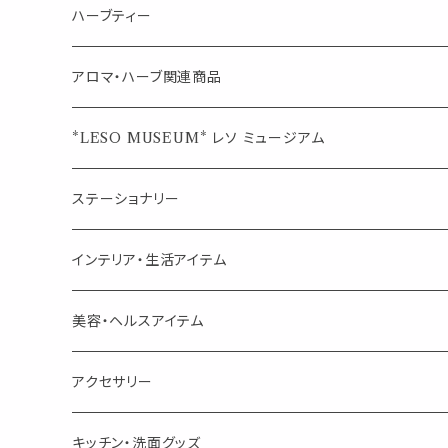
シングル
キャンディー
ペーパークリップ
ロールオンボトル
ハーブティー
ブレンド
ウェルカムボード・装飾
スプレーボトル
ブレンド
アロマ・ハーブ関連商品
ジュエルオブビューティー
ジュエル オブ ビューティー
席札クリップ
スポイトボトル
シングル
エッセンシャルオイル
*LESO MUSEUM* レソ ミュージアム
美人さんのハーブティー
美人さんのハーブティー
シングル
プチギフト
精油用ボトル
クラフト器材・道具
ステーショナリー
頑張るあなたのティータイム
勉強やデスクワークを頑張るあなたへ 作業用ハーブティー
ブレンド
キャリアオイル・ワックス
ポンプ式ボトル
お香・サシェ・キャンドル
デザインクリップ
インテリア・生活アイテム
季節のハーブティー
季節のハーブティー
1mLお試し
道具
線香
記号（ハート,星,etc）
リップ容器
ディフューザー
ページオープナー・ワイドクリップ
オブジェ
美容・ヘルスアイテム
箱入りアソート
箱入りアソート
サシェ・香り袋
音楽・楽器
アロマオイルウォーマー
スクリュー容器
ポストカード・メッセージカード
キャンドル・お香
アクセサリー
キャンドル
生き物
アロマストーン
チューブ
フック・マグネット・画鋲
ウォールアイテム
ブローチ・ピンバッチ
キッチン・洗面グッズ