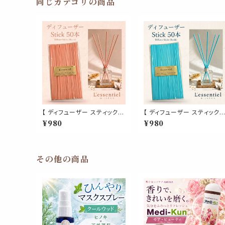
舗 美容 水 夏
同じカテゴリの商品
【 ディフューザー スティック 】
【 ディフューザー スティック 】
桜 ピンク 50本 リード 超 拡
海 ブルー 50本 青 リード 超
¥980
¥980
散 特殊 ファイバー ラタン 製
拡散 特殊 ファイバー ラタン
詰替 フレグランス アロマ 香
製 詰替 フレグランス アロマ
水 精油 玄関 トイレ 消臭 寝
香水 精油 玄関 トイレ 消臭
室 ルーム ショップ 店舗 美容
寝室 ルーム ショップ 店舗 美
珊瑚 春
容 水 夏
その他の商品