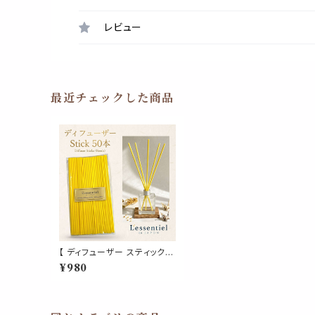
レビュー
最近チェックした商品
【 ディフューザー スティック 】
シトラス イエロー 50本 黄 リ
¥980
ード 超 拡散 特殊 ファイバー
ラタン 製 詰替 フレグランス
アロマ 香水 精油 玄関 トイレ
消臭 寝室 ルーム ショップ 店