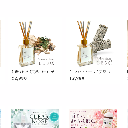
【 青森ヒバ 】天然 リード ディ
【 ホワイトセージ 】天然 リー
リ
フューザー 50ml 木 森 香木
ド ディフューザー 50ml 浄化
¥2,980
¥2,980
杜 ウッディ フレグランス ルー
フレグランス ルーム 風運 運
ム 虫除け 浄化 瞑想 ヨガ 空
気 虫 魔除け 瞑想 ヨガ 空間
間 リラックス プレゼント
リラックス プレゼント