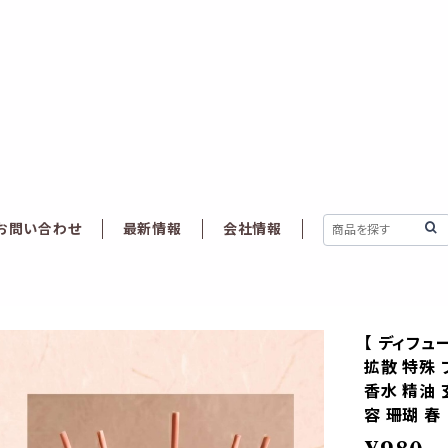
お問い合わせ
最新情報
会社情報
【 ディフュ
拡散 特殊 
香水 精油 
容 珊瑚 春