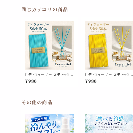
室 ルーム ショップ 店舗 美容
珊瑚 春
同じカテゴリの商品
【 ディフューザー スティック 】
【 ディフューザー スティック 】
海 ブルー 50本 青 リード 超
シトラス イエロー 50本 黄 
¥980
¥980
拡散 特殊 ファイバー ラタン
ード 超 拡散 特殊 ファイバー
製 詰替 フレグランス アロマ
ラタン 製 詰替 フレグランス
香水 精油 玄関 トイレ 消臭
アロマ 香水 精油 玄関 トイレ
寝室 ルーム ショップ 店舗 美
消臭 寝室 ルーム ショップ 店
容 水 夏
舗 美容 水 夏
その他の商品