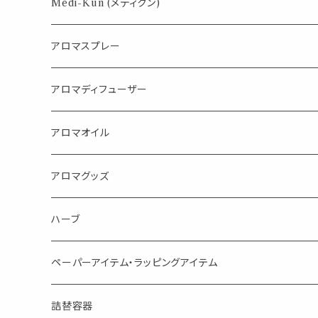
パロサント
Medi-Kun (メディクン)
アロマスプレー
目的で選ぶ
アロマディフューザー
蒸し暑い夏やリフレッシュに
FLOWER LESO. フラワレソット
アロマオイル
消臭に（用途：空間や衣服）
Kiyome LESO. キヨメ レソット
エッセンシャルオイル
アロマグッズ
虫対策に（用途：空間やゴミ箱、ファブリックに）
シングル
体感-4℃ !? 薄荷をブレンドしたアロマスプレー
キャリアオイル
エッセンシャルオイル
ハーブ
空間・気の浄化に（用途：気になる空間に、掃除の後に）
ブレンド
AroMachi アロマチ 町の香り
ディフューザー
サシェ・香り袋
ペーパーアイテム・ラッピングアイテム
マスクの時期に
1mlお試し
Mask&Pillow Aroma
ハーブティー
シーリングワックス シール
詰替容器