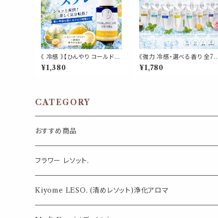
《 冷感 》【ひんやり コールドモ
《強力 冷感・選べる香り 全7
ーニング 】レモン ローズマリ
種》【マスク＆ピローアロマ 
¥1,380
¥1,780
ー 天然薄荷 マスクスプレー
め替え用 70ml 】天然薄荷 
ピロースプレー 夏 清涼 寝具
ロマスプレー 約3回分 マスク
消臭 静菌 携帯用 アロマスプ
枕 寝具 消臭 静菌 植物由来
レー
夏 ひんやり 詰替パウチ
CATEGORY
おすすめ商品
気になる虫対策に
フラワー レソット.
薄荷の香りで体感温度-4℃ !? スースーシリーズ
Kiyome LESO. (清めレソット)浄化アロマ