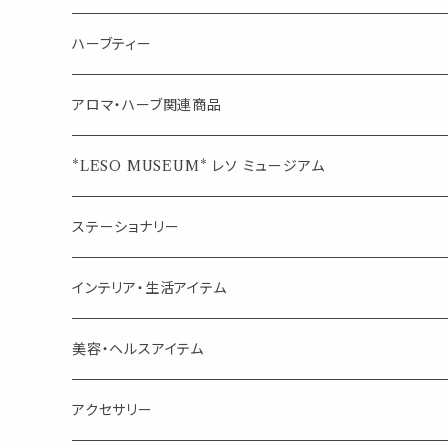
シングル
キャンディー
ペーパークリップ
ロールオンボトル
ハーブティー
ブレンド
ウェルカムボード・装飾
スプレーボトル
ブレンド
アロマ・ハーブ関連商品
ジュエルオブビューティー
ジュエル オブ ビューティー
席札クリップ
スポイトボトル
シングル
エッセンシャルオイル
*LESO MUSEUM* レソ ミュージアム
美人さんのハーブティー
美人さんのハーブティー
シングル
プチギフト
精油用ボトル
クラフト器材・道具
ステーショナリー
頑張るあなたのティータイム
勉強やデスクワークを頑張るあなたへ 作業用ハーブティー
ブレンド
キャリアオイル・ワックス
ポンプ式ボトル
お香・サシェ・キャンドル
デザインクリップ
インテリア・生活アイテム
季節のハーブティー
季節のハーブティー
1mLお試し
道具
線香
記号（ハート,星,etc）
リップ容器
ディフューザー
ページオープナー・ワイドクリップ
オブジェ
美容・ヘルスアイテム
箱入りアソート
箱入りアソート
サシェ・香り袋
音楽・楽器
アロマオイルウォーマー
スクリュー容器
ポストカード・メッセージカード
キャンドル・お香
アクセサリー