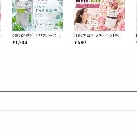
《強力冷感》【 クリアノーズ 詰
【嗅ぐアロマ メディクン】モア・
詰
め替え用 70ml 】マスク & ピ
ビューティ｜ダマスクローズ×
¥1,780
¥680
ア
ロー アロマ｜北海道ハッカ
ネロリ×サンダルウッド 華やか
ペパーミント ユーカリ ティー
なフローラルウッディの香り
トゥリー 強め 爽快 鼻すっきり
ポータブルアロマ ノーズ ヤー
夏 ひんやり 涼しい 詰替パウ
ドム 美容 セルフケア 気分転
チ 約3回分 消臭 静菌 冷感 ア
換 リフレッシュ 携帯 日本製
ロマスプレー
女性 誕生日 ギフト プレゼント