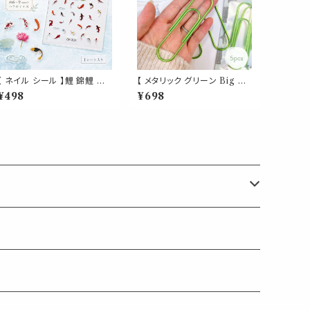
【 ネイル シール 】鯉 錦鯉 和
【 メタリック グリーン Big ク
柄 蓮 水紋 3D 金魚風 和風
リップ 】5個入 緑 強い 大きい
¥498
¥698
ステッカー 浴衣 夏祭り 和装
ペーパー 新聞 雑誌 名刺 資
セルフネイル ネイルアート か
料 サイズ 50枚 収納 可能 文
わいい 小さめ ミニサイズ 約
房具 ゼムクリップ バインダー
6〜9mm
オフィス 学校 会社 筆記用具
事務 用品 文具 雑貨 おしゃれ
かわいい デスク アイテム