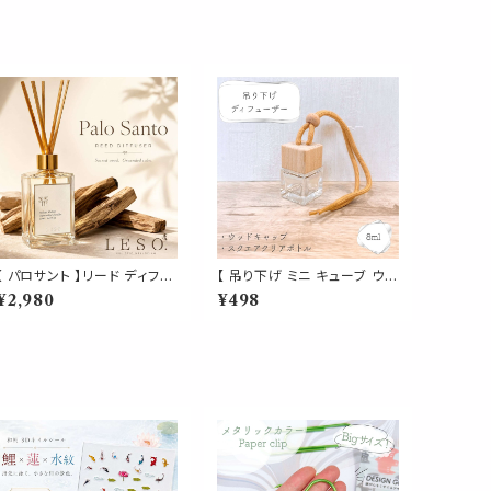
【 パロサント 】リード ディフュ
【 吊り下げ ミニ キューブ ウッ
ーザー 50ml｜Palo Santo
ド ディフューザー 】クリア ス
¥2,980
¥498
日本製 ルーム フレグランス
クエア 透明ボトル 1個 8ml
アロマ ウッディ 甘い香り 玄関
内蓋付き 木製 キャップ ボトル
寝室 リビング ギフト LESO.
車 芳香 詰替 容器 吊るし型
レソット
ガラス アロマ フレグランス 香
り エアコン 吹き出し 香水 消
臭 リフレッシュ ドライブ 空間
コンパクト ナチュラル 可愛い
個室 トイレ 玄関 クローゼット
消臭 ニオイ対策 車酔い 芳香
剤 消臭剤