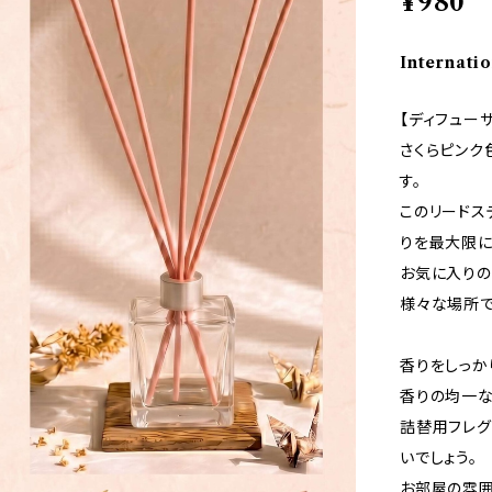
¥980
Internatio
【ディフューザ
さくらピンク
す。
このリードス
りを最大限に
お気に入りの
様々な場所で
香りをしっか
香りの均一な
詰替用フレグ
いでしょう。
お部屋の雰囲