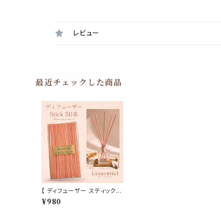
レビュー
最近チェックした商品
【 ディフューザー スティック 】
桜 ピンク 50本 リード 超 拡
¥980
散 特殊 ファイバー ラタン 製
詰替 フレグランス アロマ 香
水 精油 玄関 トイレ 消臭 寝