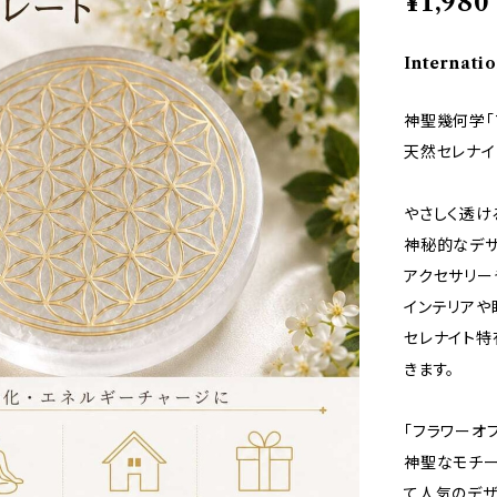
¥1,980
Internatio
神聖幾何学「
天然セレナイ
やさしく透け
神秘的なデザ
アクセサリー
インテリアや
セレナイト特
きます。
「フラワーオ
神聖なモチー
て人気のデザ