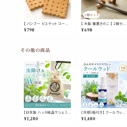
【 バンブー ビスケット コース
【 木製 箸置きのこ 】 2個セッ
ター】1枚 竹製 ナチュラル 北
ト きのこ キノコ 箸置き しめ
¥798
¥698
欧 おしゃれ カフェ 受け皿 カ
なめこ 内祝い 結婚祝い 新築
ップコースター プレート トレ
祝い 記念日 プレゼント ギフ
ー トレイ 小物置き ディスプレ
贈り物 健康 長寿 繁栄 夫婦
イ スクエア 正方形 お菓子 イ
円満 金運アップ 運気上昇 オ
ンテリア ギフト プレゼント 贈
ブジェ インテリア カトラリー
その他の商品
り物 お祝い 新築祝い かわい
キッチン 雑貨 アイテム おし
い キッチン シンプル
れ かわいい おもしろい
【日本製 ハッカ結晶サシェ 18
《冷感》箱付き【 クールウッド 
g】L-メントール クリスタル入
マスク & ピロー アロマ 20
¥1,280
¥1,480
り 香り袋｜生ゴミ ゴミ箱 靴
l｜ヒノキ ヒバ 天然薄荷 夏 
箱 クローゼット 臭い ハエ 蚊
んやり 涼しい 森林系 スプレ