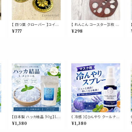
【 四つ葉 クローバー 】コイン
【 れんこん コースター】1枚 木
じ
1枚 ゴールド 象 金 健康 恋愛
製 ダークブラウン ウッド 蓮根
¥777
¥298
幸運 メダル 投資 金運 仕事
レンコン 縁起 野菜 カップコ
ト
上昇 ブル 相場 決断 勝負 運
ースター インテリア テーブル
命 メダル 財布 縁起 株 競馬
シンプル ナチュラル 鍋敷き ギ
麻雀 スロット パチンコ インテ
フト プレゼント 贈り物 お祝い
リア オブジェ
新築祝い おしゃれ かわいい
ゃ
キッチン
】
【日本製 ハッカ結晶 50g】L-
《 冷感 》【ひんやり クールナイ
m
メントール クリスタル｜ 生ゴ
ト】ラベンダー オレンジ 天然
¥1,380
¥1,380
ひ
ミ 箱 臭い ハエ 蚊 ゴキブリ
薄荷 マスクスプレー ピロース
カメムシ 対策 薄荷結晶 清涼
プレー 夏 寝具 清涼 消臭 静