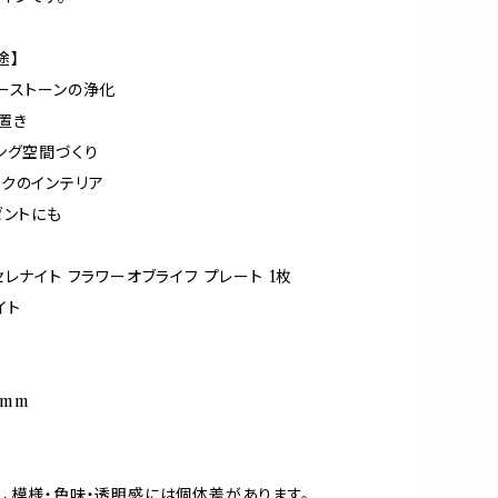
途】
ーストーンの浄化
置き
ング空間づくり
クのインテリア
ゼントにも
レナイト フラワーオブライフ プレート 1枚
イト
8mm
、模様・色味・透明感には個体差があります。