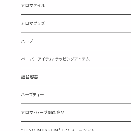
蒸し暑い夏やリフレッシュに
FLOWER LESO. フラワレソット
アロマオイル
消臭に（用途：空間や衣服）
Kiyome LESO. キヨメ レソット
エッセンシャルオイル
アロマグッズ
虫対策に（用途：空間やゴミ箱、ファブリックに）
シングル
体感-4℃ !? 薄荷をブレンドしたアロマスプレー
キャリアオイル
エッセンシャルオイル
ハーブ
空間・気の浄化に（用途：気になる空間に、掃除の後に）
ブレンド
AroMachi アロマチ 町の香り
ディフューザー
サシェ・香り袋
ペーパーアイテム・ラッピングアイテム
マスクの時期に
1mlお試し
Mask&Pillow Aroma
ハーブティー
シーリングワックス シール
詰替容器
シングル
キャンディー
ペーパークリップ
ロールオンボトル
ハーブティー
ブレンド
ウェルカムボード・装飾
スプレーボトル
ブレンド
アロマ・ハーブ関連商品
ジュエルオブビューティー
ジュエル オブ ビューティー
席札クリップ
スポイトボトル
シングル
エッセンシャルオイル
*LESO MUSEUM* レソ ミュージアム