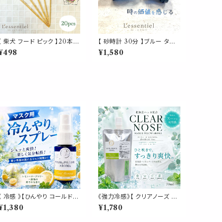
【 柴犬 フード ピック 】20本入
【 砂時計 30分 】ブルー タイ
竹串 犬 バンブー パーティ オ
マー 時間 価値 大学 受験 学
¥498
¥1,580
ードブル 前菜 カクテル おも
生 合格 仕事 家事 案件 料理
てなし 楊枝 つまようじ キッチ
管理 ビジネス AI 打ち合わせ
ン アイテム イベント 誕生日
休憩 インテリア
披露宴 クリスマス かわいい
《 冷感 》【ひんやり コールドモ
《強力冷感》【 クリアノーズ 詰
ーニング 】レモン ローズマリ
め替え用 70ml 】マスク & ピ
¥1,380
¥1,780
ー 天然薄荷 マスクスプレー
ロー アロマ｜北海道ハッカ
ピロースプレー 夏 清涼 寝具
ペパーミント ユーカリ ティー