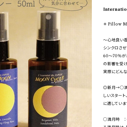
Internatio
＊ Pillow
〜心地良い香
シンクロさせ
60〜70％
の影響を受け
実際にどんな
◎新月→○満
しいスタート
に適していま
○満月時 ：