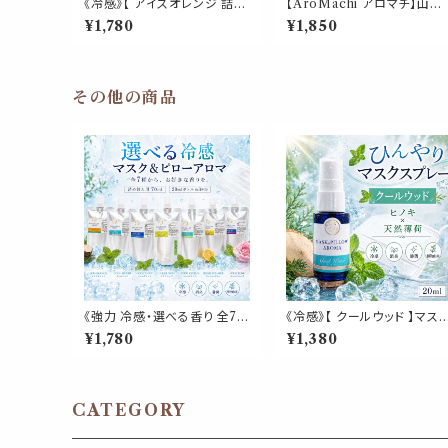
《冷感》【 アイスオレンジ 詰め
【AroMachi アロマチ】山元
替え用 70ml 】マスク & ピロ
町 完熟いちご アロマスプレ
¥1,780
¥1,850
ー アロマ｜スイートオレンジ
30ml 箱付｜東北一のいちご
ペパーミント 天然薄荷 夏 ひ
産地 香り 苺 ストロベリー 東
んやり 涼しい マスクスプレー
北ハーブ 植物 ルーム ピロー
枕 寝具 消臭 静菌 植物由来
宮城県 ふるさと ギフト プレ
約3回分
ント
その他の商品
《強力 冷感・選べる香り 全7
《冷感》【 クールウッド 】マス
種》【マスク＆ピローアロマ 詰
& ピロー アロマ 20ml｜ヒノ
¥1,780
¥1,380
め替え用 70ml 】天然薄荷 ア
キ ヒバ 天然薄荷 夏 ひんやり
ロマスプレー 約3回分 マスク
涼しい 森林系 スプレー 枕 
枕 寝具 消臭 静菌 植物由来
具 リフレッシュ 植物由来 消
夏 ひんやり 詰替パウチ
臭 静菌 携帯用 ギフト プレゼ
ント
CATEGORY