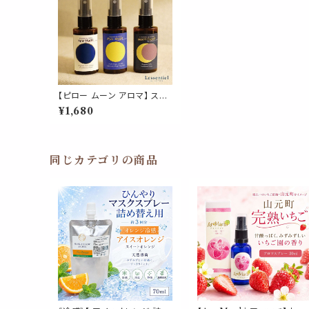
【ピロー ムーン アロマ】 スプ
レー 新月 満月 満ち欠け おや
¥1,680
すみ 睡眠 安眠 リラックス 安
らぎ マスク リフレッシュ ギフ
ト プレゼント 国産
同じカテゴリの商品