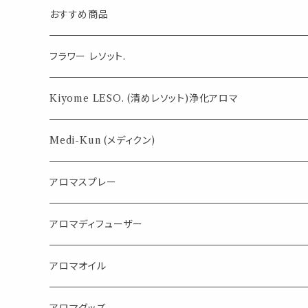
おすすめ商品
気になる虫対策に
フラワー レソット.
薄荷の香りで体感温度-4℃ !? スースーシリーズ
Kiyome LESO. (清めレソット)浄化アロマ
パロサント
Medi-Kun (メディクン)
アロマスプレー
目的で選ぶ
アロマディフューザー
蒸し暑い夏やリフレッシュに
FLOWER LESO. フラワレソット
アロマオイル
消臭に（用途：空間や衣服）
Kiyome LESO. キヨメ レソット
エッセンシャルオイル