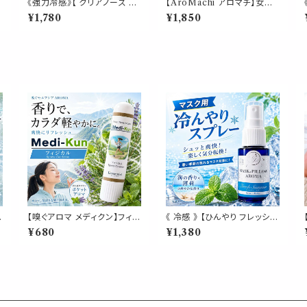
《強力冷感》【 クリアノーズ 詰
【AroMachi アロマチ】女川
ー
め替え用 70ml 】マスク & ピ
海風そよぐ柚子園 アロマスプ
¥1,780
¥1,850
ロー アロマ｜北海道ハッカ
レー 30ml 箱付｜コバルトブ
ペパーミント ユーカリ ティー
ルーの海 香り 柚子 ゆず ユズ
トゥリー 強め 爽快 鼻すっきり
シトラス 海風 東北ハーブ 植
ゼ
夏 ひんやり 涼しい 詰替パウ
物 ルーム ピロー 宮城県 ふる
チ 約3回分 消臭 静菌 冷感 ア
さと ギフト プレゼント
ロマスプレー
ク
【嗅ぐアロマ メディクン】フィジ
《 冷感 》 【ひんやり フレッシュ
カル｜レモングラス ジュニパ
サマー オーシャン】海 爽やか
¥680
¥1,380
ー グレープフルーツ サイプレ
オークモス ペパーミント ジュ
寝
ス すっきりハーバルシトラスの
ニパーベリー 天然薄荷 マス
香り ポータブルアロマ ノーズ
クスプレー ピロースプレー 夏
ヤードム スポーツ 運動前 運
清涼 消臭 静菌 携帯用 アロ
動後 ジム トレーニング 気分
マスプレー
転換 リフレッシュ 外出 携帯
日本製 男性 女性 ギフト プレ