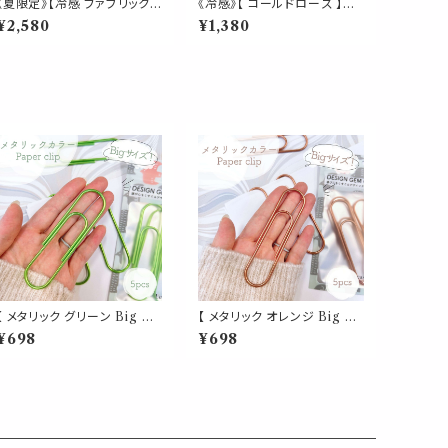
《夏限定》【冷感 ファブリックミ
《冷感》【 コールドローズ 】マ
スト】アイスミント＆ホワイトテ
スク & ピロー アロマ 20ml
¥2,580
¥1,380
ィーの香り｜衣類 寝具 枕 シ
｜薔薇 ペパーミント 夏 ひん
ーツ ソファ カーテン スーツ
やり 涼しい スプレー 枕 睡眠
シャツ 消臭 除菌 防虫 ダニ対
癒し 植物由来 消臭 静菌 携
策 クールスプレー 日本製 LE
帯用 ギフト プレゼント
SO.
【 メタリック グリーン Big ク
【 メタリック オレンジ Big ク
リップ 】5個入 緑 強い 大きい
リップ 】5個入 橙 強い 大きい
¥698
¥698
ペーパー 新聞 雑誌 名刺 資
ペーパー 新聞 雑誌 名刺 資
料 サイズ 50枚 収納 可能 文
料 サイズ 50枚 収納 可能 文
房具 ゼムクリップ バインダー
房具 ゼムクリップ バインダー
オフィス 学校 会社 筆記用具
オフィス 学校 会社 筆記用具
事務 用品 文具 雑貨 おしゃれ
事務 用品 文具 雑貨 おしゃれ
かわいい デスク アイテム
かわいい デスク アイテム