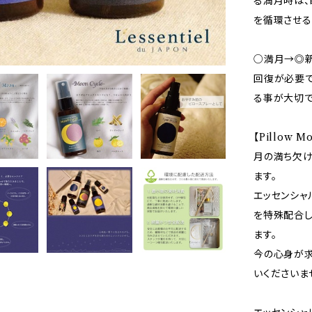
る満月時は、
を循環させる
○満月→◎新
回復が必要
る事が大切で
【Pillow 
月の満ち欠け
ます。
エッセンシャ
を特殊配合し
ます。
今の心身が求
いくださいま