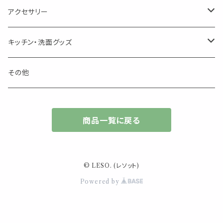
箱入りアソート
サシェ・香り袋
音楽・楽器
アロマオイルウォーマー
スクリュー容器
ポストカード・メッセージカード
キャンドル・お香
アクセサリー
キャンドル
生き物
アロマストーン
チューブ
フック・マグネット・画鋲
ウォールアイテム
ブローチ・ピンバッチ
キッチン・洗面グッズ
インセンスパウダー
食べ物・飲み物
ウッドディフューザー
フック・マグネット・画鋲
スライドケース
ステッカー・マスキングテープ・付箋
収納・小物トレー
ピアス
カトラリー
その他
天然のお香
自然・植物・天気
吊り下げディフューザー
ウォールステッカー
その他
ブックマーク・しおり
卓上トイ・アイテム
ネックレス
商品一覧に戻る
香皿・お香立て・ケース
生活・モノ
クリップ式ディフューザー
定規
花瓶
リング
イベント・活動・旅行
その他
筆記用具
スマホアイテム
ブレスレット
© LESO. (レソット)
使いやすいベーシック
Powered by
事務用品
レザーアイテム
スマホアイテム
ミニサイズ