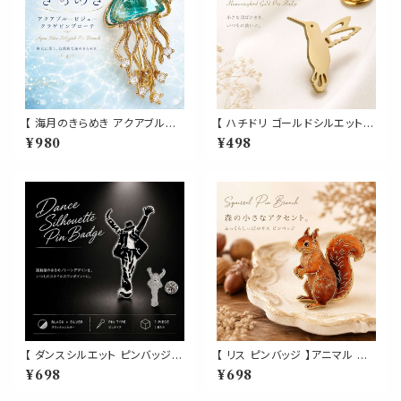
【 海月のきらめき アクアブルー
【 ハチドリ ゴールドシルエット
ビジュー クラゲピンブローチ 】
ピンバッジ 】鳥 小鳥 バード ブ
¥980
¥498
ゴールド ブルー クリアストーン
ローチ ラペルピン 透かし 羽ば
ラインストーン 水族館 海モチー
たく ゴールド レディース メンズ
フ レディース アクセサリー ピン
ユニセックス ジャケット 襟元 帽
バッジ ブローチ バッグ 帽子 ジ
子 バッグ ポーチ ワンポイント
ャケット ワンポイント
アクセサリー プレゼント ギフト
【 ダンスシルエット ピンバッジ 】
【 リス ピンバッジ 】アニマル 動
ブラック シルバー ステージ パフ
物モチーフ ブラウン かわいい
¥698
¥698
ォーマー ブローチ メンズ レディ
おしゃれ バッグ 帽子 ポーチ ジ
ース 帽子 バッグ ジャケット デニ
ャケット ワンポイント 雑貨 プレ