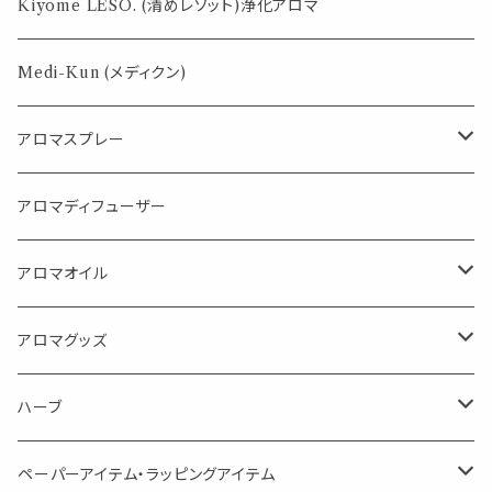
薄荷の香りで体感温度-4℃ !? スースーシリーズ
Kiyome LESO. (清めレソット)浄化アロマ
パロサント
Medi-Kun (メディクン)
アロマスプレー
目的で選ぶ
アロマディフューザー
蒸し暑い夏やリフレッシュに
FLOWER LESO. フラワレソット
アロマオイル
消臭に（用途：空間や衣服）
Kiyome LESO. キヨメ レソット
エッセンシャルオイル
アロマグッズ
虫対策に（用途：空間やゴミ箱、ファブリックに）
シングル
体感-4℃ !? 薄荷をブレンドしたアロマスプレー
キャリアオイル
エッセンシャルオイル
ハーブ
空間・気の浄化に（用途：気になる空間に、掃除の後に）
ブレンド
AroMachi アロマチ 町の香り
ディフューザー
サシェ・香り袋
ペーパーアイテム・ラッピングアイテム