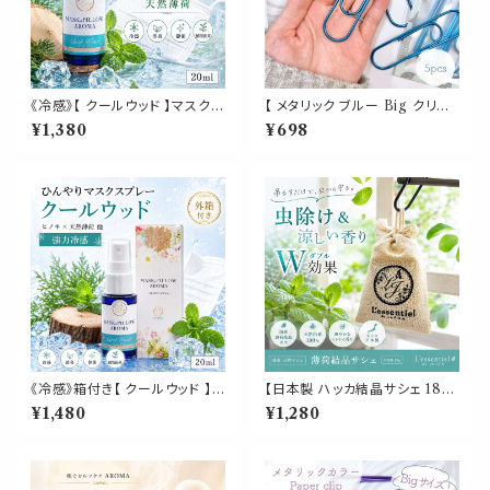
《冷感》【 クールウッド 】マスク
【 メタリック ブルー Big クリッ
& ピロー アロマ 20ml｜ヒノキ
プ 】5個入 青 強い 大きい ペー
¥1,380
¥698
ヒバ 天然薄荷 夏 ひんやり 涼し
パー 新聞 雑誌 名刺 資料 サイ
い 森林系 スプレー 枕 寝具 リフ
ズ 50枚 収納 可能 文房具 ゼム
レッシュ 植物由来 消臭 静菌 携
クリップ バインダー オフィス 学
帯用 ギフト プレゼント
校 会社 筆記用具 事務 用品 文
具 雑貨 おしゃれ かわいい デス
ク アイテム
《冷感》箱付き【 クールウッド 】マ
【日本製 ハッカ結晶サシェ 18g】
スク & ピロー アロマ 20ml｜
L-メントール クリスタル入り 香
¥1,480
¥1,280
ヒノキ ヒバ 天然薄荷 夏 ひんや
り袋｜生ゴミ ゴミ箱 靴箱 クロ
り 涼しい 森林系 スプレー 枕 寝
ーゼット 臭い ハエ 蚊 ゴキブリ
具 リフレッシュ 植物由来 消臭
カメムシ 対策 薄荷結晶 清涼感
静菌 携帯用 ギフト プレゼント
吊り下げ 涼しい