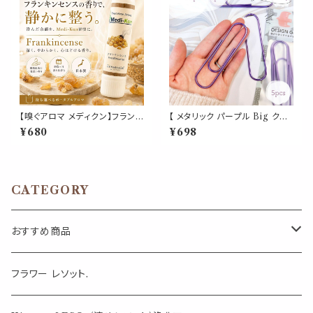
【嗅ぐアロマ メディクン】フランキ
【 メタリック パープル Big クリ
ンセンス（乳香）｜天然 精油 樹
ップ 】5個入 紫 強い 大きい ペ
¥680
¥698
脂 香り 浄化 お香 ポータブルア
ーパー 新聞 雑誌 名刺 資料 サ
ロマ ノーズアロマ 気分転換 リ
イズ 50枚 収納 可能 文房具 ゼ
ラックス 瞑想 おやすみ 携帯用
ムクリップ バインダー オフィス
日本製 ギフト
学校 会社 筆記用具 事務 用品
文具 雑貨 おしゃれ かわいい デ
CATEGORY
スク アイテム
おすすめ商品
気になる虫対策に
フラワー レソット.