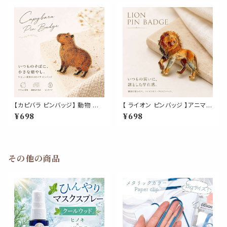
ム ワンポイント 音楽 ダンス モ
ゼント ギフト
チーフ
【カピバラ ピンバッジ】 動物 ア
【 ライオン ピンバッジ 】アニマル
ニマル モチーフ かわいい おしゃ
動物モチーフ ブラウン かわいい
¥698
¥698
れ ブラウン ピン ブローチ バッ
おしゃれ バッグ 帽子 ポーチ ジ
グ 帽子 ポーチ ジャケット ワン
ャケット ワンポイント 雑貨 プレ
ポイント 癒し グッズ 雑貨 プレ
ゼント ギフト
ゼント
その他の商品