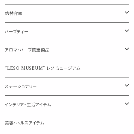
マスクの時期に
1mlお試し
Mask&Pillow Aroma
ハーブティー
シーリングワックス シール
詰替容器
シングル
キャンディー
ペーパークリップ
ロールオンボトル
ハーブティー
ブレンド
ウェルカムボード・装飾
スプレーボトル
ブレンド
アロマ・ハーブ関連商品
ジュエルオブビューティー
ジュエル オブ ビューティー
席札クリップ
スポイトボトル
シングル
エッセンシャルオイル
*LESO MUSEUM* レソ ミュージアム
美人さんのハーブティー
美人さんのハーブティー
シングル
プチギフト
精油用ボトル
クラフト器材・道具
ステーショナリー
頑張るあなたのティータイム
勉強やデスクワークを頑張るあなたへ 作業用ハーブティー
ブレンド
キャリアオイル・ワックス
ポンプ式ボトル
お香・サシェ・キャンドル
デザインクリップ
インテリア・生活アイテム
季節のハーブティー
季節のハーブティー
1mLお試し
道具
線香
記号（ハート,星,etc）
リップ容器
ディフューザー
ページオープナー・ワイドクリップ
オブジェ
美容・ヘルスアイテム
箱入りアソート