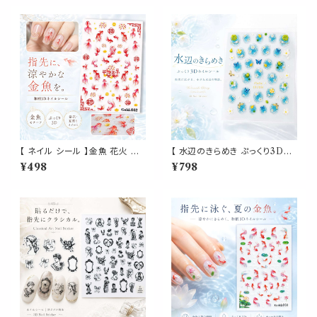
フ
【 ネイル シール 】金魚 花火 福
【 水辺のきらめき ぷっくり3Dネ
文字 和風 3D 立体 オーロラ 水
イルシール 】水面 波紋 立体 カ
¥498
¥798
彩風 レッド ゴールド 浴衣 夏祭
エル 蝶 花 アヒル 夏ネイル 涼し
り セルフネイル ジェルネイル ネ
げ 透明感 梅雨ネイル 貼るだけ
イルアート
簡単 セルフネイル ネイルアート