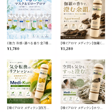
《強力 冷感・選べる香り 全7種》
【嗅ぐアロマ メディクン】伽羅（沈
【マスク＆ピローアロマ 詰め替
香）｜天然精油 アガーウッド 深
¥1,780
¥1,280
え用 70ml 】天然薄荷 アロマス
く上品な香木の香り ポータブル
プレー 約3回分 マスク 枕 寝具
アロマ ノーズアロマ ヤードム
消臭 静菌 植物由来 夏 ひんやり
気分転換 リラックス おやすみ
詰替パウチ
携帯用 日本製 武将 歴史 博物
館 ギフト プレゼント
【嗅ぐアロマ メディクン】四万十
【嗅ぐアロマ メディクン】ホワイ
柚子｜高知県産 ユズ リラックス
トセージ｜天然 精油 浄化 スッ