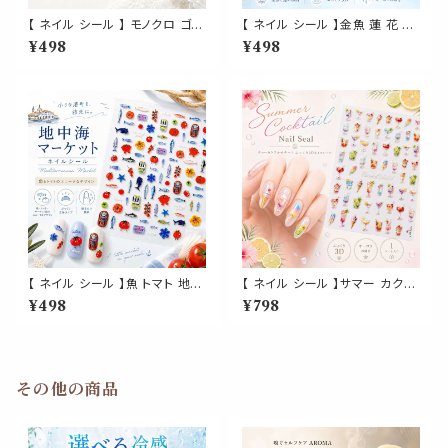
【 ネイル シール 】 モノクロ ゴシ
【 ネイル シール 】金魚 蓮 花 和
ック アンティーク クラシカル 女
風 3D 立体 オーロラ 水彩風 浴
¥498
¥498
神 天使 白鳥 リボン 貴婦人 フ
衣 夏祭り セルフネイル ジェル
レーム ヴィンテージ 3D 貼るだ
ネイル ネイルアート
け セルフネイル ネイルアート デ
コレーション 黒 ブラック
【 ネイル シール 】魚 トマト 地中
【 ネイル シール 】サマー カクテ
海マーケット 3D サーディン缶
ル パフェ アイス スイーツ 夏ネ
¥498
¥798
フードネイル ネイルシール ぷっ
イル オーロラ ホログラム 3D
くり 立体 ネイルステッカー セル
透明感 セルフネイル ネイルアー
フネイル ジェルネイル風 手描き
ト 1シート
風 海 港町 北欧風 個性派ネイ
ル レジン デコパーツ
その他の商品