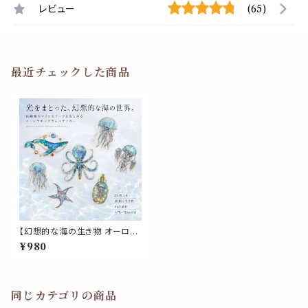
レビュー
(65)
最近チェックした商品
【幻想的な海の生き物 オーロラ
マリン ホログラムステッカー 】2
¥980
0枚セット 10種類×各2枚 シール
クラゲ タコ クジラ ヒトデ ボトル
キラキラ レインボー PET素材
大判 デコレーション 手帳 ノート
スマホケース パソコン タブレッ
同じカテゴリの商品
ト ラッピング おしゃれ 海モチー