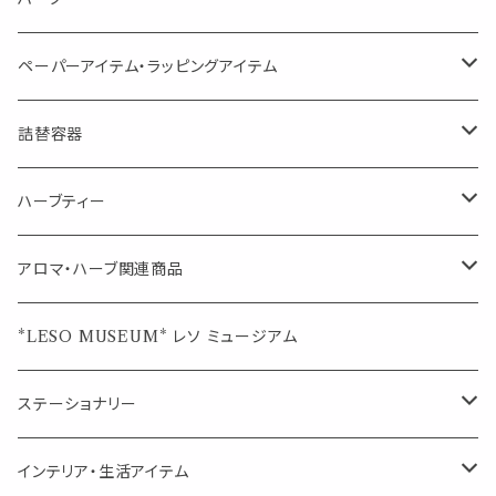
空間・気の浄化に（用途：気になる空間に、掃除の後に）
ブレンド
AroMachi アロマチ 町の香り
ディフューザー
サシェ・香り袋
ペーパーアイテム・ラッピングアイテム
マスクの時期に
1mlお試し
Mask&Pillow Aroma
ハーブティー
シーリングワックス シール
詰替容器
シングル
キャンディー
ペーパークリップ
ロールオンボトル
ハーブティー
ブレンド
ウェルカムボード・装飾
スプレーボトル
ブレンド
アロマ・ハーブ関連商品
ジュエルオブビューティー
ジュエル オブ ビューティー
席札クリップ
スポイトボトル
シングル
エッセンシャルオイル
*LESO MUSEUM* レソ ミュージアム
美人さんのハーブティー
美人さんのハーブティー
シングル
プチギフト
精油用ボトル
クラフト器材・道具
ステーショナリー
頑張るあなたのティータイム
勉強やデスクワークを頑張るあなたへ 作業用ハーブティー
ブレンド
キャリアオイル・ワックス
ポンプ式ボトル
お香・サシェ・キャンドル
デザインクリップ
インテリア・生活アイテム