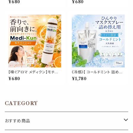
¥680
¥680
落ち着く ポータブルアロマ 和精
キリ 気分 ハーバルの香り ポー
油 ノーズ ヤードム 気分転換 リ
タブルアロマ ノーズアロマ ヤー
フレッシュ 朝 仕事 勉強 外出 休
ドム 勉強 仕事 家事 気分転換
憩 携帯 日本製 男性 女性 誕生
リフレッシュ 携帯用 日本製 ギフ
日 ギフト プレゼント
ト プレゼント
【嗅ぐアロマ メディクン】モチベ
《冷感》【 コールドミント 詰め替
ーション｜マンダリンオレンジ×
え用 70ml 】マスク & ピロー ア
¥680
¥1,780
ベルガモット×柚子 前向きなシト
ロマ｜ペパーミント 国産天然薄
ラスの香り ポータブルアロマ ノ
荷 夏 ひんやり 涼しい 詰替パウ
ーズ ヤードム 気分転換 リフレッ
チ 約3回分 消臭 静菌 冷感 ア
シュ 朝 仕事 勉強 外出 携帯 日
ロマスプレー
本製 男性 女性 ギフト プレゼン
CATEGORY
ト
おすすめ商品