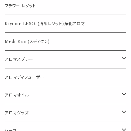
気になる虫対策に
フラワー レソット.
薄荷の香りで体感温度-4℃ !? スースーシリーズ
Kiyome LESO. (清めレソット)浄化アロマ
パロサント
Medi-Kun (メディクン)
アロマスプレー
目的で選ぶ
アロマディフューザー
蒸し暑い夏やリフレッシュに
FLOWER LESO. フラワレソット
アロマオイル
消臭に（用途：空間や衣服）
Kiyome LESO. キヨメ レソット
エッセンシャルオイル
アロマグッズ
虫対策に（用途：空間やゴミ箱、ファブリックに）
シングル
体感-4℃ !? 薄荷をブレンドしたアロマスプレー
キャリアオイル
エッセンシャルオイル
ハーブ