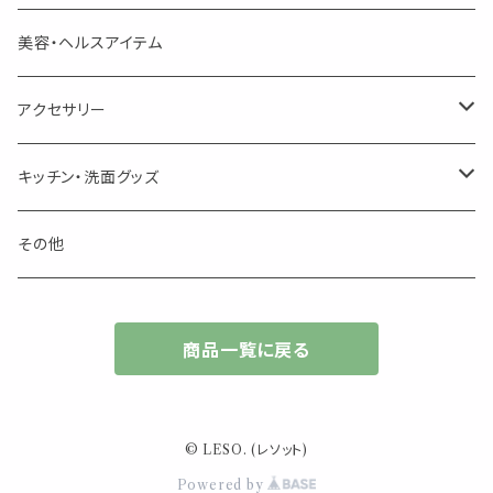
季節のハーブティー
季節のハーブティー
1mLお試し
道具
線香
記号（ハート,星,etc）
リップ容器
ディフューザー
ページオープナー・ワイドクリップ
オブジェ
美容・ヘルスアイテム
箱入りアソート
箱入りアソート
サシェ・香り袋
音楽・楽器
アロマオイルウォーマー
スクリュー容器
ポストカード・メッセージカード
キャンドル・お香
アクセサリー
キャンドル
生き物
アロマストーン
チューブ
フック・マグネット・画鋲
ウォールアイテム
ブローチ・ピンバッチ
キッチン・洗面グッズ
インセンスパウダー
食べ物・飲み物
ウッドディフューザー
フック・マグネット・画鋲
スライドケース
ステッカー・マスキングテープ・付箋
収納・小物トレー
ピアス
カトラリー
その他
天然のお香
自然・植物・天気
吊り下げディフューザー
ウォールステッカー
その他
ブックマーク・しおり
卓上トイ・アイテム
ネックレス
商品一覧に戻る
香皿・お香立て・ケース
生活・モノ
クリップ式ディフューザー
定規
花瓶
リング
イベント・活動・旅行
その他
筆記用具
スマホアイテム
ブレスレット
© LESO. (レソット)
使いやすいベーシック
Powered by