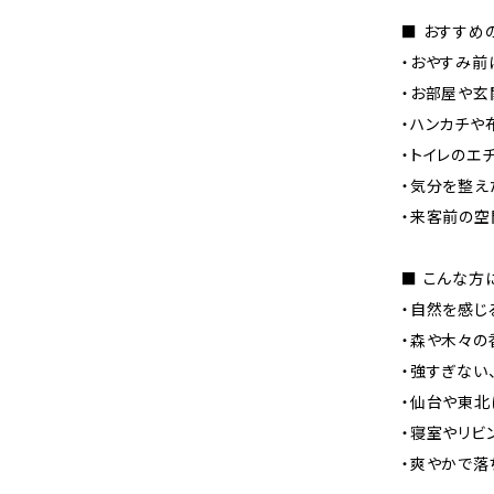
■ おすすめ
・おやすみ前
・お部屋や玄
・ハンカチや
・トイレのエ
・気分を整え
・来客前の空
■ こんな方
・自然を感じ
・森や木々の
・強すぎない
・仙台や東北
・寝室やリビ
・爽やかで落