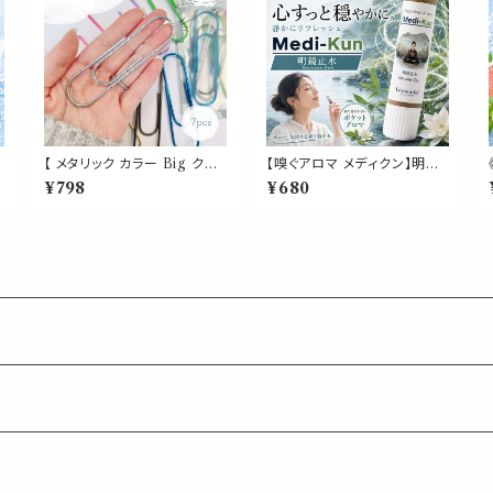
【 メタリック カラー Big クリ
【嗅ぐアロマ メディクン】明鏡
2
ップ 】7色 7個入 強い 大きい
止水 瞑想｜アガーウッド ラベ
¥798
¥680
ペーパー 新聞 雑誌 名刺 資
ンダー ペパーミント クローブ
料 サイズ 50枚 収納 可能 文
深く静かな 香り ポータブルア
房具 ゼムクリップ バインダー
ロマ ノーズ ヤードム ヨガ 読
オフィス 学校 会社 筆記用具
書 仕事 勉強 運転 休憩 気分
事務 用品 文具 雑貨 おしゃれ
転換 リフレッシュ 外出 携帯
かわいい デスク アイテム
日本製 男性 女性 ギフト プレ
ゼント