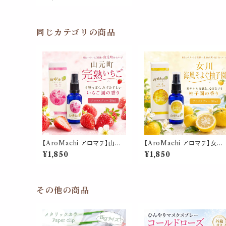
ml 箱付｜定禅寺通り 香り 東
北ハーブ 植物 ルーム ピロー
宮城県 ふるさと ギフト プレゼ
ント
同じカテゴリの商品
【AroMachi アロマチ】山元
【AroMachi アロマチ】女川
町 完熟いちご アロマスプレー
海風そよぐ柚子園 アロマスプ
¥1,850
¥1,850
30ml 箱付｜東北一のいちご
レー 30ml 箱付｜コバルトブ
産地 香り 苺 ストロベリー 東
ルーの海 香り 柚子 ゆず ユ
北ハーブ 植物 ルーム ピロー
シトラス 海風 東北ハーブ 植
宮城県 ふるさと ギフト プレゼ
物 ルーム ピロー 宮城県 ふ
ント
さと ギフト プレゼント
その他の商品