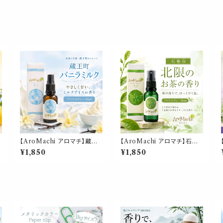
【AroMachi アロマチ】蔵王
【AroMachi アロマチ】石巻
町 バニラ ミルク アロマスプレ
北限のお茶 香り アロマスプ
¥1,850
¥1,850
ー 30ml 箱付｜香り アイス
レー 30ml 箱付｜東北ハーブ
ズ
スイーツ 甘い香り ルーム ピ
国産 植物由来 和 ルーム ピロ
ロー 宮城 山形 ふるさと ギフ
ー 宮城県 ふるさと ギフト プ
る
ト プレゼント
レゼント