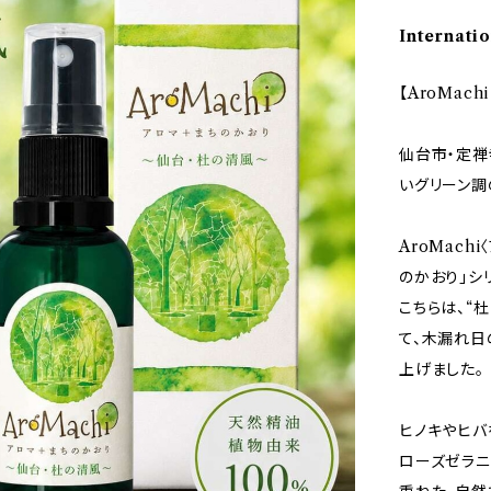
Internatio
【AroMac
仙台市・定禅
いグリーン調
AroMac
のかおり」シ
こちらは、“
て、木漏れ日
上げました。
ヒノキやヒバ
ローズゼラニ