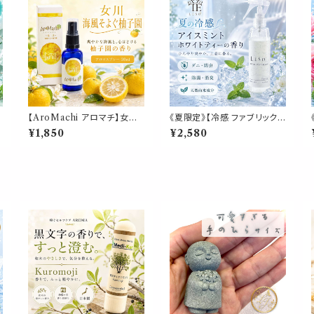
【AroMachi アロマチ】女川
《夏限定》【冷感 ファブリックミ
海風そよぐ柚子園 アロマスプ
スト】アイスミント＆ホワイトテ
¥1,850
¥2,580
レー 30ml 箱付｜コバルトブ
ィーの香り｜衣類 寝具 枕 シ
ルーの海 香り 柚子 ゆず ユズ
ーツ ソファ カーテン スーツ
り
シトラス 海風 東北ハーブ 植
シャツ 消臭 除菌 防虫 ダニ対
物 ルーム ピロー 宮城県 ふる
策 クールスプレー 日本製 LE
ア
さと ギフト プレゼント
SO.