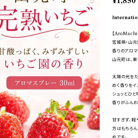
¥1,850
Internatio
【AroMac
宮城県・山元
香りのアロマ
山元町は、東
太陽の光をた
めく香りをイ
シュッとひと
香りがふんわ
甘すぎず、軽
方はもちろん
めです。