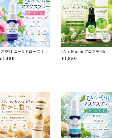
《冷感》【 コールドローズ 】マ
【AroMachi アロマチ】仙台
スク & ピロー アロマ 20ml
杜の清風 アロマスプレー 30
¥1,380
¥1,850
｜薔薇 ペパーミント 夏 ひん
ml 箱付｜定禅寺通り 香り 東
やり 涼しい スプレー 枕 睡眠
北ハーブ 植物 ルーム ピロー
癒し 植物由来 消臭 静菌 携
宮城県 ふるさと ギフト プレゼ
帯用 ギフト プレゼント
ント