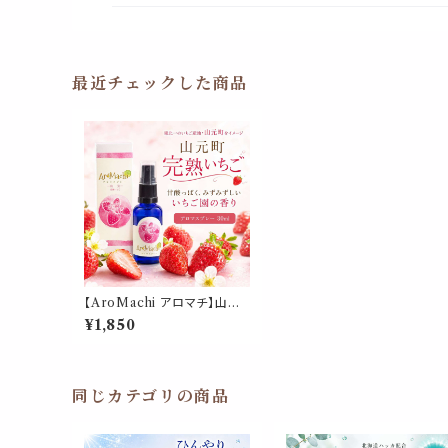
最近チェックした商品
【AroMachi アロマチ】山元
町 完熟いちご アロマスプレー
¥1,850
30ml 箱付｜東北一のいちご
産地 香り 苺 ストロベリー 東
北ハーブ 植物 ルーム ピロー
宮城県 ふるさと ギフト プレゼ
ント
同じカテゴリの商品