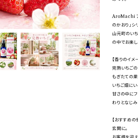
AroMac
のかおり」シ
山元町のいち
の中でお楽し
【香りのイメ
完熟いちごの
もぎたての果
いちご畑にい
甘さの中にフ
わりとなじみ
【おすすめの
玄関に。
お客様を迎え