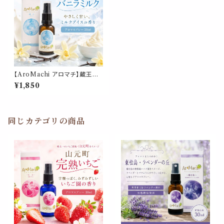
【AroMachi アロマチ】蔵王町
バニラ ミルク アロマスプレー 3
¥1,850
0ml 箱付｜香り アイス スイー
ツ 甘い香り ルーム ピロー 宮城
山形 ふるさと ギフト プレゼント
同じカテゴリの商品