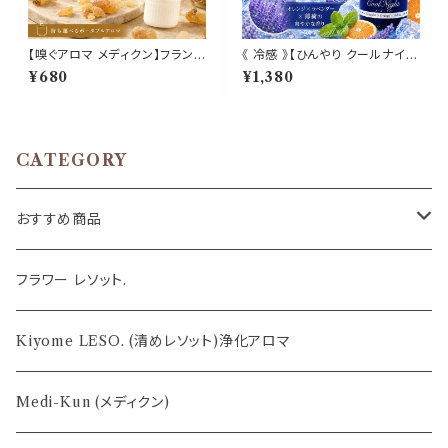
【嗅ぐアロマ メディクン】フランキ
《 冷感 》【ひんやり クールナイ
ンセンス（乳香）｜天然 精油 樹
ト】ラベンダー オレンジ 天然薄
¥680
¥1,380
脂 香り 浄化 お香 ポータブルア
荷 マスクスプレー ピロースプレ
ロマ ノーズアロマ 気分転換 リ
ー 夏 寝具 清涼 消臭 静菌 携帯
ラックス 瞑想 おやすみ 携帯用
用 アロマスプレー
日本製 ギフト
CATEGORY
おすすめ商品
気になる虫対策に
フラワー レソット.
薄荷の香りで体感温度-4℃ !? スースーシリーズ
Kiyome LESO. (清めレソット)浄化アロマ
パロサント
Medi-Kun (メディクン)