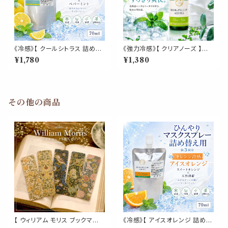
《冷感》【 クールシトラス 詰め替
《強力冷感》【 クリアノーズ 】マ
え用 70ml 】マスク & ピロー ア
スク & ピロー アロマ 20ml｜
¥1,780
¥1,380
ロマ｜レモンコールドプレスト
北海道ハッカ ユーカリ ペパーミ
ペパーミント 天然薄荷 夏 ひん
ント 強め ひんやり 清涼 マスク
やり 涼しい 詰替パウチ 約3回分
スプレー 枕 寝具 植物由来 消
消臭 静菌 冷感 アロマスプレー
臭 静菌 携帯用 ギフト プレゼン
ト
その他の商品
【 ウィリアム モリス ブックマー
《冷感》【 アイスオレンジ 詰め替
ク】5枚セット ゴールド箔 草 鳥
え用 70ml 】マスク & ピロー ア