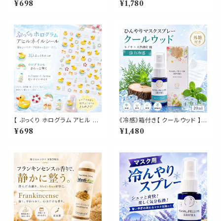
¥698
¥1,780
花柄 しおり ボタニカル 栞 絵画
ロマ｜スイートオレンジ ペパー
ブック マーカー デザイナー 名
ミント 天然薄荷 夏 ひんやり 涼
画 読書 アート 美大 芸術 美術
しい マスクスプレー 枕 寝具 消
作品 勉強 秋 本 日記 手帳 目印
臭 静菌 植物由来 約3回分
ギフト プレゼント アンティーク
おしゃれ
【 ぷっくり ホログラム アヒル ネ
《冷感》箱付き【 クールウッド 】マ
イルシール 】3D ダック 夏 プー
スク & ピロー アロマ 20ml｜
¥698
¥1,480
ル 浮き輪 レインボー フラワー
ヒノキ ヒバ 天然薄荷 夏 ひんや
ミニサイズ ネイルアート ジェル
り 涼しい 森林系 スプレー 枕 寝
ネイル セルフネイル デコ かわ
具 リフレッシュ 植物由来 消臭
いい
静菌 携帯用 ギフト プレゼント