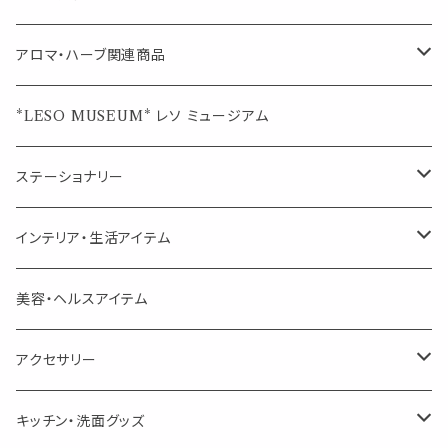
ブレンド
ウェルカムボード・装飾
スプレーボトル
ブレンド
アロマ・ハーブ関連商品
ジュエルオブビューティー
ジュエル オブ ビューティー
席札クリップ
スポイトボトル
シングル
エッセンシャルオイル
*LESO MUSEUM* レソ ミュージアム
美人さんのハーブティー
美人さんのハーブティー
シングル
プチギフト
精油用ボトル
クラフト器材・道具
ステーショナリー
頑張るあなたのティータイム
勉強やデスクワークを頑張るあなたへ 作業用ハーブティー
ブレンド
キャリアオイル・ワックス
ポンプ式ボトル
お香・サシェ・キャンドル
デザインクリップ
インテリア・生活アイテム
季節のハーブティー
季節のハーブティー
1mLお試し
道具
線香
記号（ハート,星,etc）
リップ容器
ディフューザー
ページオープナー・ワイドクリップ
オブジェ
美容・ヘルスアイテム
箱入りアソート
箱入りアソート
サシェ・香り袋
音楽・楽器
アロマオイルウォーマー
スクリュー容器
ポストカード・メッセージカード
キャンドル・お香
アクセサリー
キャンドル
生き物
アロマストーン
チューブ
フック・マグネット・画鋲
ウォールアイテム
ブローチ・ピンバッチ
キッチン・洗面グッズ