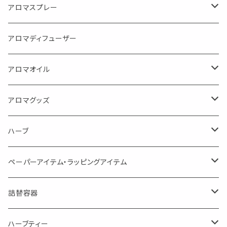
アロマスプレー
目的で選ぶ
アロマディフューザー
蒸し暑い夏やリフレッシュに
FLOWER LESO. フラワレソット
アロマオイル
消臭に（用途：空間や衣服）
Kiyome LESO. キヨメ レソット
エッセンシャルオイル
アロマグッズ
虫対策に（用途：空間やゴミ箱、ファブリックに）
シングル
体感-4℃ !? 薄荷をブレンドしたアロマスプレー
キャリアオイル
エッセンシャルオイル
ハーブ
空間・気の浄化に（用途：気になる空間に、掃除の後に）
ブレンド
AroMachi アロマチ 町の香り
ディフューザー
サシェ・香り袋
ペーパーアイテム・ラッピングアイテム
マスクの時期に
1mlお試し
Mask&Pillow Aroma
ハーブティー
シーリングワックス シール
詰替容器
シングル
キャンディー
ペーパークリップ
ロールオンボトル
ハーブティー