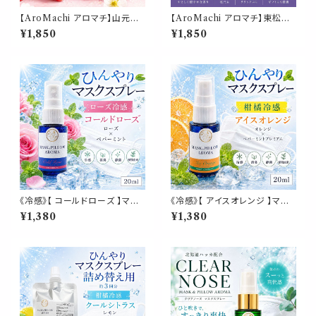
【AroMachi アロマチ】山元町
【AroMachi アロマチ】東松島
完熟いちご アロマスプレー 30
ハーブ園 アロマスプレー 30ml
¥1,850
¥1,850
ml 箱付｜東北一のいちご産地
箱付｜ラベンダー ゼラニウム 香
香り 苺 ストロベリー 東北ハー
り 東北ハーブ 植物 ルーム ピロ
ブ 植物 ルーム ピロー 宮城県
ー 宮城県 ふるさと ギフト プレ
ふるさと ギフト プレゼント
ゼント
《冷感》【 コールドローズ 】マス
《冷感》【 アイスオレンジ 】マス
ク & ピロー アロマ 20ml｜薔
ク & ピロー アロマ 20ml｜ス
¥1,380
¥1,380
薇 ペパーミント 夏 ひんやり 涼
イートオレンジ 天然薄荷 ペパ
しい スプレー 枕 睡眠 癒し 植物
ーミント 柑橘 夏 ひんやり 涼し
由来 消臭 静菌 携帯用 ギフト
い スプレー 枕 睡眠 癒し 植物
プレゼント
由来 消臭 静菌 携帯用 ギフト
プレゼント