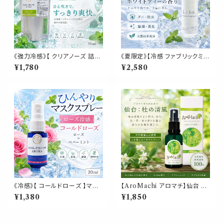
《強力冷感》【 クリアノーズ 詰め
《夏限定》【冷感 ファブリックミス
替え用 70ml 】マスク & ピロー
ト】アイスミント＆ホワイトティー
¥1,780
¥2,580
アロマ｜北海道ハッカ ペパーミ
の香り｜衣類 寝具 枕 シーツ ソ
ント ユーカリ ティートゥリー 強
ファ カーテン スーツ シャツ 消
め 爽快 鼻すっきり 夏 ひんやり
臭 除菌 防虫 ダニ対策 クールス
涼しい 詰替パウチ 約3回分 消
プレー 日本製 LESO.
臭 静菌 冷感 アロマスプレー
《冷感》【 コールドローズ 】マス
【AroMachi アロマチ】仙台 杜
ク & ピロー アロマ 20ml｜薔
の清風 アロマスプレー 30ml
¥1,380
¥1,850
薇 ペパーミント 夏 ひんやり 涼
箱付｜定禅寺通り 香り 東北ハ
しい スプレー 枕 睡眠 癒し 植物
ーブ 植物 ルーム ピロー 宮城県
由来 消臭 静菌 携帯用 ギフト
ふるさと ギフト プレゼント
プレゼント