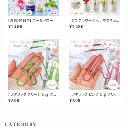
《冷感》箱付き【 コールドローズ
【ミニ フラワーボトル マグネット
】マスク & ピロー アロマ 20ml
8個セット】 花瓶 ボトル型 カラフ
¥1,480
¥1,280
｜薔薇 ペパーミント 夏 ひんや
ル 冷蔵庫 ホワイトボード メモ
り 涼しい スプレー 枕 睡眠 癒し
写真 ポストカード 留める 花 イ
植物由来 消臭 静菌 携帯用 ギ
ンテリア 雑貨 かわいい おしゃ
フト プレゼント
れ プチギフト 約5.1cm
【 メタリック グリーン Big クリッ
【 メタリック ピンク Big クリップ
プ 】5個入 緑 強い 大きい ペー
】5個入 強い 大きい ペーパー
¥698
¥698
パー 新聞 雑誌 名刺 資料 サイ
新聞 雑誌 名刺 資料 サイズ 50
ズ 50枚 収納 可能 文房具 ゼム
枚 収納 可能 文房具 ゼムクリッ
クリップ バインダー オフィス 学
プ バインダー オフィス 学校 会
校 会社 筆記用具 事務 用品 文
社 筆記用具 事務 用品 文具 雑
具 雑貨 おしゃれ かわいい デス
貨 おしゃれ かわいい デスク ア
CATEGORY
ク アイテム
イテム