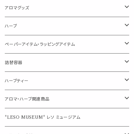
消臭に（用途：空間や衣服）
Kiyome LESO. キヨメ レソット
エッセンシャルオイル
アロマグッズ
虫対策に（用途：空間やゴミ箱、ファブリックに）
シングル
体感-4℃ !? 薄荷をブレンドしたアロマスプレー
キャリアオイル
エッセンシャルオイル
ハーブ
空間・気の浄化に（用途：気になる空間に、掃除の後に）
ブレンド
AroMachi アロマチ 町の香り
ディフューザー
サシェ・香り袋
ペーパーアイテム・ラッピングアイテム
マスクの時期に
1mlお試し
Mask&Pillow Aroma
ハーブティー
シーリングワックス シール
詰替容器
シングル
キャンディー
ペーパークリップ
ロールオンボトル
ハーブティー
ブレンド
ウェルカムボード・装飾
スプレーボトル
ブレンド
アロマ・ハーブ関連商品
ジュエルオブビューティー
ジュエル オブ ビューティー
席札クリップ
スポイトボトル
シングル
エッセンシャルオイル
*LESO MUSEUM* レソ ミュージアム
美人さんのハーブティー
美人さんのハーブティー