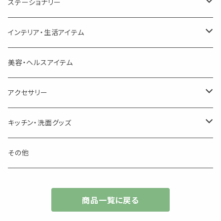
シングル
プチギフト
精油用ボトル
クラフト器材・道具
ステーショナリー
頑張るあなたのティータイム
勉強やデスクワークを頑張るあなたへ 作業用ハーブティー
ブレンド
キャリアオイル・ワックス
ポンプ式ボトル
お香・サシェ・キャンドル
デザインクリップ
インテリア・生活アイテム
季節のハーブティー
季節のハーブティー
1mLお試し
道具
線香
記号（ハート,星,etc）
リップ容器
ディフューザー
ページオープナー・ワイドクリップ
オブジェ
美容・ヘルスアイテム
箱入りアソート
箱入りアソート
サシェ・香り袋
音楽・楽器
アロマオイルウォーマー
スクリュー容器
ポストカード・メッセージカード
キャンドル・お香
アクセサリー
キャンドル
生き物
アロマストーン
チューブ
フック・マグネット・画鋲
ウォールアイテム
ブローチ・ピンバッチ
キッチン・洗面グッズ
インセンスパウダー
食べ物・飲み物
ウッドディフューザー
フック・マグネット・画鋲
スライドケース
ステッカー・マスキングテープ・付箋
収納・小物トレー
ピアス
カトラリー
その他
天然のお香
自然・植物・天気
吊り下げディフューザー
ウォールステッカー
その他
ブックマーク・しおり
卓上トイ・アイテム
ネックレス
商品一覧に戻る
香皿・お香立て・ケース
生活・モノ
クリップ式ディフューザー
定規
花瓶
リング