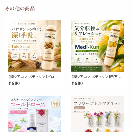
その他の商品
【嗅ぐアロマ メディクン】パロサ
【嗅ぐアロマ メディクン】四万十
ント｜本物 香木 神聖な香り エ
柚子｜高知県産 ユズ リラックス
¥680
¥680
ッセンシャルオイル ポータブル
落ち着く ポータブルアロマ 和精
アロマ ノーズアロマ ヤードム
油 ノーズ ヤードム 気分転換 リ
気分転換 リフレッシュ おやすみ
フレッシュ 朝 仕事 勉強 外出 休
外出 携帯用 約6ヶ月 日本製 ギ
憩 携帯 日本製 男性 女性 誕生
フト プレゼント
日 ギフト プレゼント