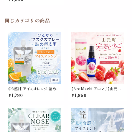
30ml 箱付｜コバルトブルーの
海 香り 柚子 ゆず ユズ シトラス
海風 東北ハーブ 植物 ルーム ピ
ロー 宮城県 ふるさと ギフト プ
レゼント
同じカテゴリの商品
《冷感》【 アイスオレンジ 詰め替
【AroMachi アロマチ】山元町
え用 70ml 】マスク & ピロー ア
完熟いちご アロマスプレー 30
¥1,780
¥1,850
ロマ｜スイートオレンジ ペパー
ml 箱付｜東北一のいちご産地
ミント 天然薄荷 夏 ひんやり 涼
香り 苺 ストロベリー 東北ハー
しい マスクスプレー 枕 寝具 消
ブ 植物 ルーム ピロー 宮城県
臭 静菌 植物由来 約3回分
ふるさと ギフト プレゼント