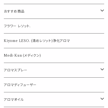
おすすめ商品
気になる虫対策に
フラワー レソット.
薄荷の香りで体感温度-4℃ !? スースーシリーズ
Kiyome LESO. (清めレソット)浄化アロマ
パロサント
Medi-Kun (メディクン)
アロマスプレー
目的で選ぶ
アロマディフューザー
蒸し暑い夏やリフレッシュに
FLOWER LESO. フラワレソット
アロマオイル