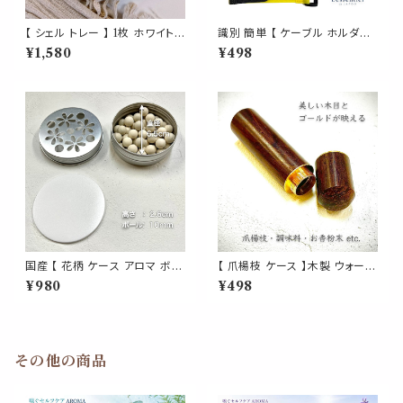
【 シェル トレー 】 1枚 ホワイト
識別 簡単 【 ケーブル ホルダー
貝 貝殻 海 ハワイ 器 食器 お皿
】 結束 バンド 5色 セット 整理
¥1,580
¥498
小皿 豆皿 醤油皿 フルーツ皿 香
コード 束ねる マジック テープ
皿 置物 小物入れ ソープディッ
カバー スマホ ゲーム 充電 配線
シュ 石鹸 アクセサリー ジュエリ
新生活 入学 入社 プレゼント
ー トレイ トレイ インテリア キッ
チン 卓上 磁器 雑貨 西海岸風
北欧
国産 【 花柄 ケース アロマ ボー
【 爪楊枝 ケース 】木製 ウォール
ル ディフューザー 】シルバー 日
ナッツ 針 ニードル 通し 調味料
¥980
¥498
本 陶磁器 香水 エッセンシャル
お香 パウダー ようじ 容器 収納
オイル 精油 対応 ブティック ト
裁縫 くるみ ナチュラル 外出 イ
イレ 玄関 インテリア 雑貨 AEA
ンテリア バッグ ポーチ 外出 旅
J 生活 玉 サロン 木
行 プレゼント 天然
その他の商品