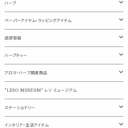
シングル
体感-4℃ !? 薄荷をブレンドしたアロマスプレー
キャリアオイル
エッセンシャルオイル
ハーブ
空間・気の浄化に（用途：気になる空間に、掃除の後に）
ブレンド
AroMachi アロマチ 町の香り
ディフューザー
サシェ・香り袋
ペーパーアイテム・ラッピングアイテム
マスクの時期に
1mlお試し
Mask&Pillow Aroma
ハーブティー
シーリングワックス シール
詰替容器
シングル
キャンディー
ペーパークリップ
ロールオンボトル
ハーブティー
ブレンド
ウェルカムボード・装飾
スプレーボトル
ブレンド
アロマ・ハーブ関連商品
ジュエルオブビューティー
ジュエル オブ ビューティー
席札クリップ
スポイトボトル
シングル
エッセンシャルオイル
*LESO MUSEUM* レソ ミュージアム
美人さんのハーブティー
美人さんのハーブティー
シングル
プチギフト
精油用ボトル
クラフト器材・道具
ステーショナリー
頑張るあなたのティータイム
勉強やデスクワークを頑張るあなたへ 作業用ハーブティー
ブレンド
キャリアオイル・ワックス
ポンプ式ボトル
お香・サシェ・キャンドル
デザインクリップ
インテリア・生活アイテム