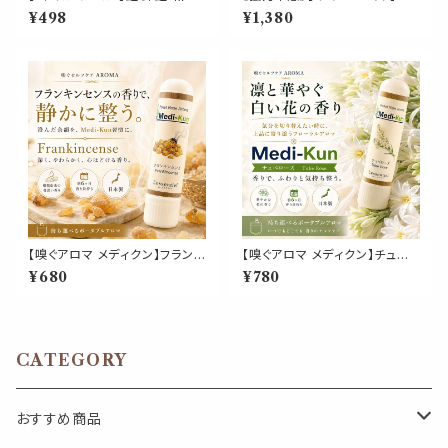
蓮 水紋 3D 金魚風 和風 ステッ
スク & ピロー アロマ 20ml｜
¥498
¥1,380
カー 浴衣 夏祭り 和装 セルフネ
北海道ハッカ ユーカリ ペパーミ
イル ネイルアート かわいい 小
ント 強め ひんやり 清涼 マスク
さめ ミニサイズ 約6〜9mm
スプレー 枕 寝具 植物由来 消
臭 静菌 携帯用 ギフト プレゼン
ト
【嗅ぐアロマ メディクン】フランキ
【嗅ぐアロマ メディクン】チュベ
ンセンス（乳香）｜天然 精油 樹
ローズ｜本物の花 香り 甘く華
¥680
¥780
脂 香り 浄化 お香 ポータブルア
やかな 女性 ポータブル ノーズ
ロマ ノーズアロマ 気分転換 リ
アロマ ヤードム 気分転換 ホル
ラックス 瞑想 おやすみ 携帯用
モン リラックス おやすみ 外出
日本製 ギフト
携帯用 約6ヶ月 日本製 女性 ギ
フト プレゼント
CATEGORY
おすすめ商品