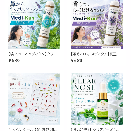
【嗅ぐアロマ メディクン】クリアノ
【嗅ぐアロマ メディクン】真正ラ
ーズ 爽快ハーブの香り｜花粉
ベンダー｜おやすみ前 リラック
¥680
¥680
の季節 ペパーミント ユーカリ
ス 上品 フローラル ハーブ 香り
ティーツリー ラベンダー 携帯
ポータブルアロマ ノーズ ヤード
アロマ スティック ポータブル 精
ム 気分転換 読書 休憩 外出 携
油 ノーズ ヤードム 仕事 勉強 運
帯 日本製 男性 女性 誕生日 ギ
転 気分転換 日本製 ギフト プレ
フト プレゼント
ゼント
【 ネイル シール 】鯉 錦鯉 和柄
《強力冷感》【 クリアノーズ 】マ