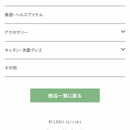
季節のハーブティー
季節のハーブティー
1mLお試し
道具
線香
記号（ハート,星,etc）
リップ容器
ディフューザー
ページオープナー・ワイドクリップ
オブジェ
美容・ヘルスアイテム
箱入りアソート
箱入りアソート
サシェ・香り袋
音楽・楽器
アロマオイルウォーマー
スクリュー容器
ポストカード・メッセージカード
キャンドル・お香
アクセサリー
キャンドル
生き物
アロマストーン
チューブ
フック・マグネット・画鋲
ウォールアイテム
ブローチ・ピンバッチ
キッチン・洗面グッズ
インセンスパウダー
食べ物・飲み物
ウッドディフューザー
フック・マグネット・画鋲
スライドケース
ステッカー・マスキングテープ・付箋
収納・小物トレー
ピアス
カトラリー
その他
天然のお香
自然・植物・天気
吊り下げディフューザー
ウォールステッカー
その他
ブックマーク・しおり
卓上トイ・アイテム
ネックレス
商品一覧に戻る
香皿・お香立て・ケース
生活・モノ
クリップ式ディフューザー
定規
花瓶
リング
イベント・活動・旅行
その他
筆記用具
スマホアイテム
ブレスレット
© LESO. (レソット)
使いやすいベーシック