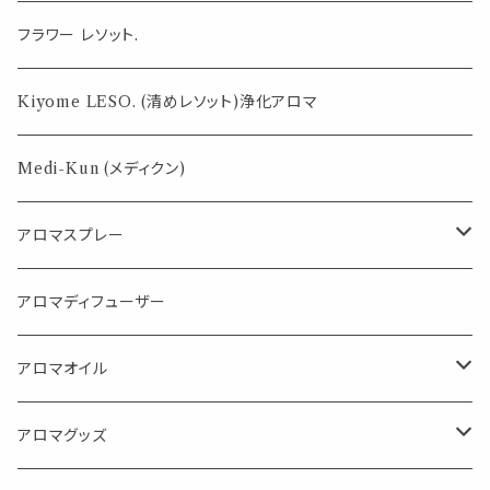
気になる虫対策に
フラワー レソット.
薄荷の香りで体感温度-4℃ !? スースーシリーズ
Kiyome LESO. (清めレソット)浄化アロマ
パロサント
Medi-Kun (メディクン)
アロマスプレー
目的で選ぶ
アロマディフューザー
蒸し暑い夏やリフレッシュに
FLOWER LESO. フラワレソット
アロマオイル
消臭に（用途：空間や衣服）
Kiyome LESO. キヨメ レソット
エッセンシャルオイル
アロマグッズ
虫対策に（用途：空間やゴミ箱、ファブリックに）