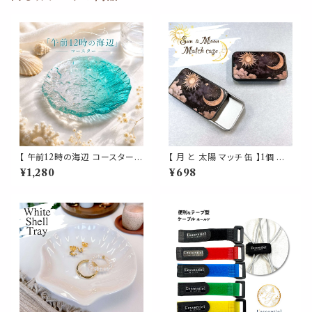
【 午前12時の海辺 コースター】
【 月 と 太陽 マッチ 缶 】1個 ブラ
ガラス グラデーション 海 夏 お
ック スライド式 タブレット ブリ
¥1,280
¥698
しゃれ 涼しげデザイン 透明 ク
キ缶 マッチストライカー付き ア
リア ブルー 波 カフェ 皿 小皿
ウトドア キャンプ 焚き火 お香
カップコースター プレート トレ
線香 キャンドル 喫煙 タバコ ピ
ー トレイ 小物置き インテリア
ルケース サプリメント キャンデ
ギフト プレゼント 贈り物 お祝い
ィケース 小物入れ 携帯用 コン
新築祝い かわいい キッチン
テナ 薄型 収納 ケース おしゃれ