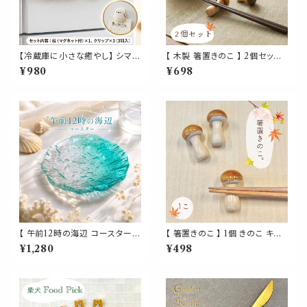
【冷蔵庫に小さな癒やし】 シマエ
【 木製 箸置きのこ 】 2個セット
ナガ クリップ 止まり木 マグネッ
きのこ キノコ 箸置き しめじ な
¥980
¥698
ト付 3個セット 袋閉じ メモ 小物
めこ 内祝い 結婚祝い 新築祝い
クリップ はさむ 鳥 北海道 日本
記念日 プレゼント ギフト 贈り物
グッズ
健康 長寿 繁栄 夫婦円満 金運
アップ 運気上昇 オブジェ イン
テリア カトラリー キッチン 雑貨
アイテム おしゃれ かわいい お
もしろい
【 午前12時の海辺 コースター】
【 箸置きのこ 】 1個 きのこ キノ
ガラス グラデーション 海 夏 お
コ 箸置き しめじ なめこ 陶器 内
¥1,280
¥498
しゃれ 涼しげデザイン 透明 ク
祝い 結婚祝い 新築祝い 記念日
リア ブルー 波 カフェ 皿 小皿
プレゼント ギフト 贈り物 健康
カップコースター プレート トレ
長寿 繁栄 夫婦円満 金運アップ
ー トレイ 小物置き インテリア
運気上昇 オブジェ インテリア
ギフト プレゼント 贈り物 お祝い
キッチン 雑貨 アイテム おしゃれ
新築祝い かわいい キッチン
かわいい おもしろい