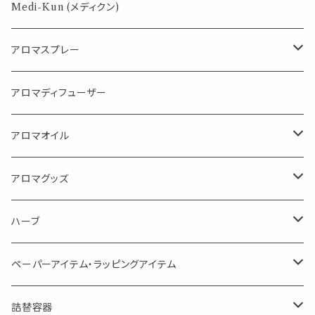
パロサント
Medi-Kun (メディクン)
アロマスプレー
目的で選ぶ
アロマディフューザー
蒸し暑い夏やリフレッシュに
FLOWER LESO. フラワレソット
アロマオイル
消臭に（用途：空間や衣服）
Kiyome LESO. キヨメ レソット
エッセンシャルオイル
アロマグッズ
虫対策に（用途：空間やゴミ箱、ファブリックに）
シングル
体感-4℃ !? 薄荷をブレンドしたアロマスプレー
キャリアオイル
エッセンシャルオイル
ハーブ
空間・気の浄化に（用途：気になる空間に、掃除の後に）
ブレンド
AroMachi アロマチ 町の香り
ディフューザー
サシェ・香り袋
ペーパーアイテム・ラッピングアイテム
マスクの時期に
1mlお試し
Mask&Pillow Aroma
ハーブティー
シーリングワックス シール
詰替容器