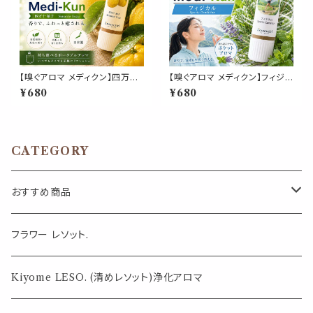
【嗅ぐアロマ メディクン】四万十
【嗅ぐアロマ メディクン】フィジカ
柚子｜高知県産 ユズ リラックス
ル｜レモングラス ジュニパー グ
¥680
¥680
落ち着く ポータブルアロマ 和精
レープフルーツ サイプレス すっ
油 ノーズ ヤードム 気分転換 リ
きりハーバルシトラスの香り ポ
フレッシュ 朝 仕事 勉強 外出 休
ータブルアロマ ノーズ ヤードム
憩 携帯 日本製 男性 女性 誕生
スポーツ 運動前 運動後 ジム ト
日 ギフト プレゼント
レーニング 気分転換 リフレッシ
CATEGORY
ュ 外出 携帯 日本製 男性 女性
ギフト プレゼント
おすすめ商品
気になる虫対策に
フラワー レソット.
薄荷の香りで体感温度-4℃ !? スースーシリーズ
Kiyome LESO. (清めレソット)浄化アロマ