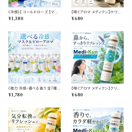
《冷感》【 コールドローズ 】マス
【嗅ぐアロマ メディクン】ホワイ
ク & ピロー アロマ 20ml｜薔
トセージ｜天然 精油 浄化 スッ
¥1,380
¥680
薇 ペパーミント 夏 ひんやり 涼
キリ 気分 ハーバルの香り ポー
しい スプレー 枕 睡眠 癒し 植物
タブルアロマ ノーズアロマ ヤー
由来 消臭 静菌 携帯用 ギフト
ドム 勉強 仕事 家事 気分転換
プレゼント
リフレッシュ 携帯用 日本製 ギフ
ト プレゼント
《強力 冷感・選べる香り 全7種》
【嗅ぐアロマ メディクン】クリアノ
【マスク＆ピローアロマ 詰め替
ーズ 爽快ハーブの香り｜花粉
¥1,780
¥680
え用 70ml 】天然薄荷 アロマス
の季節 ペパーミント ユーカリ
プレー 約3回分 マスク 枕 寝具
ティーツリー ラベンダー 携帯
消臭 静菌 植物由来 夏 ひんやり
アロマ スティック ポータブル 精
詰替パウチ
油 ノーズ ヤードム 仕事 勉強 運
転 気分転換 日本製 ギフト プレ
ゼント