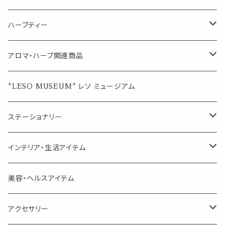
シングル
キャンディー
ペーパークリップ
ロールオンボトル
ハーブティー
ブレンド
ウェルカムボード・装飾
スプレーボトル
ブレンド
アロマ・ハーブ関連商品
ジュエルオブビューティー
ジュエル オブ ビューティー
席札クリップ
スポイトボトル
シングル
エッセンシャルオイル
*LESO MUSEUM* レソ ミュージアム
美人さんのハーブティー
美人さんのハーブティー
シングル
プチギフト
精油用ボトル
クラフト器材・道具
ステーショナリー
頑張るあなたのティータイム
勉強やデスクワークを頑張るあなたへ 作業用ハーブティー
ブレンド
キャリアオイル・ワックス
ポンプ式ボトル
お香・サシェ・キャンドル
デザインクリップ
インテリア・生活アイテム
季節のハーブティー
季節のハーブティー
1mLお試し
道具
線香
記号（ハート,星,etc）
リップ容器
ディフューザー
ページオープナー・ワイドクリップ
オブジェ
美容・ヘルスアイテム
箱入りアソート
箱入りアソート
サシェ・香り袋
音楽・楽器
アロマオイルウォーマー
スクリュー容器
ポストカード・メッセージカード
キャンドル・お香
アクセサリー