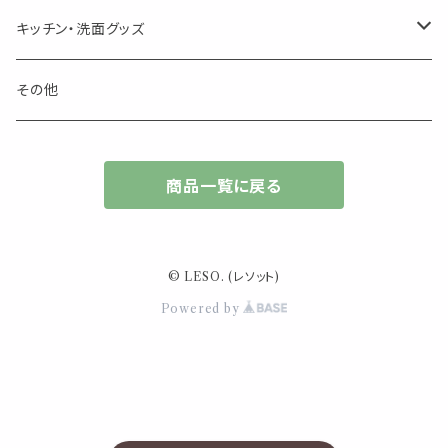
キャンドル
生き物
アロマストーン
チューブ
フック・マグネット・画鋲
ウォールアイテム
ブローチ・ピンバッチ
キッチン・洗面グッズ
インセンスパウダー
食べ物・飲み物
ウッドディフューザー
フック・マグネット・画鋲
スライドケース
ステッカー・マスキングテープ・付箋
収納・小物トレー
ピアス
カトラリー
その他
天然のお香
自然・植物・天気
吊り下げディフューザー
ウォールステッカー
その他
ブックマーク・しおり
卓上トイ・アイテム
ネックレス
商品一覧に戻る
香皿・お香立て・ケース
生活・モノ
クリップ式ディフューザー
定規
花瓶
リング
イベント・活動・旅行
その他
筆記用具
スマホアイテム
ブレスレット
© LESO. (レソット)
使いやすいベーシック
Powered by
事務用品
レザーアイテム
スマホアイテム
ミニサイズ
生活アイテム
その他
大きめサイズ