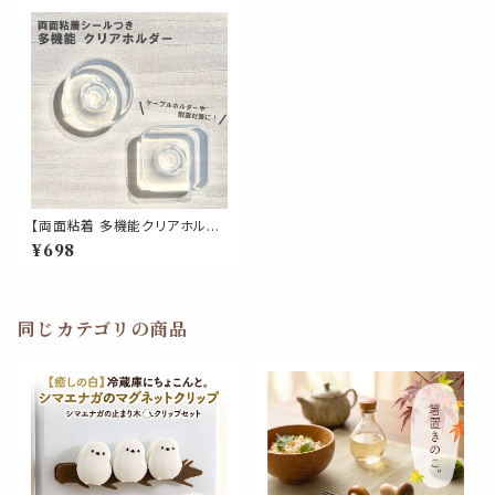
【両面粘着 多機能クリアホルダ
ー】1個 耐震 ケーブル 棚 キッチ
¥698
ン 車内 パソコン周り 整理 シー
ル 透明 丸形 四角形 便利グッズ
地震 防災
同じカテゴリの商品