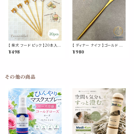
【 柴犬 フード ピック 】20本入
【 ディナー ナイフ 】ゴールド カ
竹串 犬 バンブー パーティ オー
トラリー 金 ステンレス キッチン
¥498
¥980
ドブル 前菜 カクテル おもてな
テーブル レストラン コーディネ
し 楊枝 つまようじ キッチン アイ
ート 西海岸 おしゃれ 北欧 アン
テム イベント 誕生日 披露宴 ク
ティーク 食事 my
リスマス かわいい
その他の商品