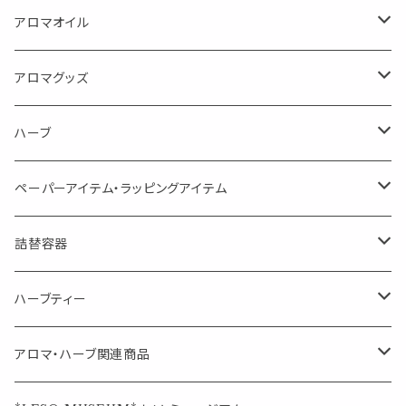
蒸し暑い夏やリフレッシュに
FLOWER LESO. フラワレソット
アロマオイル
消臭に（用途：空間や衣服）
Kiyome LESO. キヨメ レソット
エッセンシャルオイル
アロマグッズ
虫対策に（用途：空間やゴミ箱、ファブリックに）
シングル
体感-4℃ !? 薄荷をブレンドしたアロマスプレー
キャリアオイル
エッセンシャルオイル
ハーブ
空間・気の浄化に（用途：気になる空間に、掃除の後に）
ブレンド
AroMachi アロマチ 町の香り
ディフューザー
サシェ・香り袋
ペーパーアイテム・ラッピングアイテム
マスクの時期に
1mlお試し
Mask&Pillow Aroma
ハーブティー
シーリングワックス シール
詰替容器
シングル
キャンディー
ペーパークリップ
ロールオンボトル
ハーブティー
ブレンド
ウェルカムボード・装飾
スプレーボトル
ブレンド
アロマ・ハーブ関連商品
ジュエルオブビューティー
ジュエル オブ ビューティー