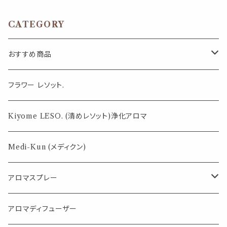
ーズ ヤードム 気分転換 リフレッ
チ 約3回分 消臭 静菌 冷感 ア
シュ 朝 仕事 勉強 外出 携帯 日
ロマスプレー
本製 男性 女性 ギフト プレゼン
CATEGORY
ト
おすすめ商品
気になる虫対策に
フラワー レソット.
薄荷の香りで体感温度-4℃ !? スースーシリーズ
Kiyome LESO. (清めレソット)浄化アロマ
パロサント
Medi-Kun (メディクン)
アロマスプレー
目的で選ぶ
アロマディフューザー