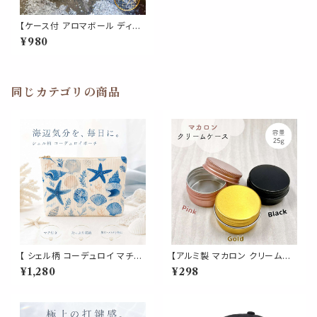
【ケース付 アロマボール ディフ
ューザー】金色 国産 陶器ボール
¥980
香水 エッセンシャルオイル 精油
対応 金 服屋 トイレ 玄関 インテ
リア おしゃれ 磁器 雑貨 ゴール
ド
同じカテゴリの商品
【 シェル柄 コーデュロイ マチ付
【アルミ製 マカロン クリームケ
きポーチ 】海モチーフ 化粧ポー
ース 】 25g ピンク ゴールド ブ
¥1,280
¥298
チ トラベルポーチ 小物入れ 大
ラック アルミ クリーム缶 コンテ
容量 自立 マチ付き ファスナー
ナ 詰め替え 容器 軽量 小分け
付き 旅行 メイクポーチ コスメ
小物 リップ ハンド オイル 化粧
ポーチ ブルー
品 コスメ 旅行 収納