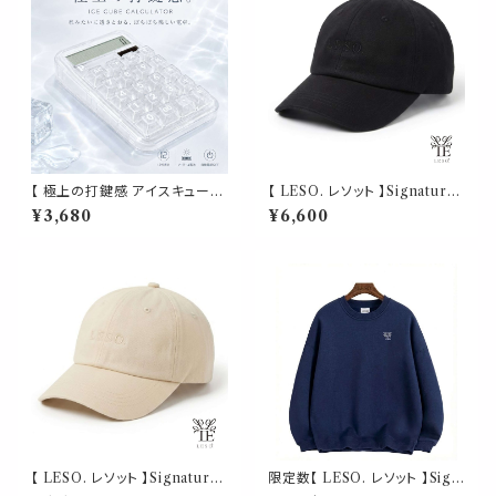
【 極上の打鍵感 アイスキューブ
【 LESO. レソット 】Signature
クリア 電卓 】ホワイト AMSR
Minimalist Cap - Black ユニ
¥3,680
¥6,600
音フェチ タイピング ぽちぽち 1
セックス / アジャスタブル
2桁 透明キー ソーラー・電池式
大型液晶 押しやすいキー 自動
電源OFF 滑り止め付き おしゃ
れ かわいい 卓上電卓
【 LESO. レソット 】Signature
限定数【 LESO. レソット 】Sign
Minimalist Cap - Beige ユニ
ature Crewneck（ シグネチャ