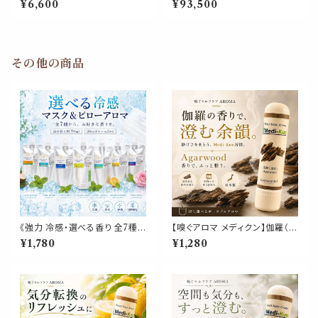
¥6,600
¥93,500
セックス / アジャスタブル
ー クルーネック）ユニセックス
その他の商品
《強力 冷感・選べる香り 全7種》
【嗅ぐアロマ メディクン】伽羅（沈
【マスク＆ピローアロマ 詰め替
香）｜天然精油 アガーウッド 深
¥1,780
¥1,280
え用 70ml 】天然薄荷 アロマス
く上品な香木の香り ポータブル
プレー 約3回分 マスク 枕 寝具
アロマ ノーズアロマ ヤードム
消臭 静菌 植物由来 夏 ひんやり
気分転換 リラックス おやすみ
詰替パウチ
携帯用 日本製 武将 歴史 博物
館 ギフト プレゼント