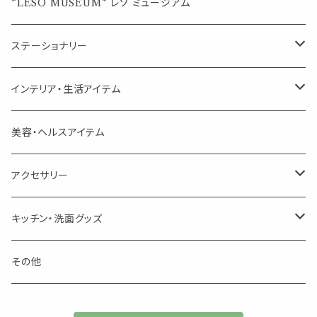
席札クリップ
スポイトボトル
シングル
エッセンシャルオイル
*LESO MUSEUM* レソ ミュージアム
美人さんのハーブティー
美人さんのハーブティー
シングル
プチギフト
精油用ボトル
クラフト器材・道具
ステーショナリー
頑張るあなたのティータイム
勉強やデスクワークを頑張るあなたへ 作業用ハーブティー
ブレンド
キャリアオイル・ワックス
ポンプ式ボトル
お香・サシェ・キャンドル
デザインクリップ
インテリア・生活アイテム
季節のハーブティー
季節のハーブティー
1mLお試し
道具
線香
記号（ハート,星,etc）
リップ容器
ディフューザー
ページオープナー・ワイドクリップ
オブジェ
美容・ヘルスアイテム
箱入りアソート
箱入りアソート
サシェ・香り袋
音楽・楽器
アロマオイルウォーマー
スクリュー容器
ポストカード・メッセージカード
キャンドル・お香
アクセサリー
キャンドル
生き物
アロマストーン
チューブ
フック・マグネット・画鋲
ウォールアイテム
ブローチ・ピンバッチ
キッチン・洗面グッズ
インセンスパウダー
食べ物・飲み物
ウッドディフューザー
フック・マグネット・画鋲
スライドケース
ステッカー・マスキングテープ・付箋
収納・小物トレー
ピアス
カトラリー
その他
天然のお香
自然・植物・天気
吊り下げディフューザー
ウォールステッカー
その他
ブックマーク・しおり
卓上トイ・アイテム
ネックレス