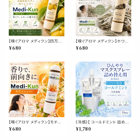
【嗅ぐアロマ メディクン】四万十
【嗅ぐアロマ メディクン】ホワイ
柚子｜高知県産 ユズ リラックス
トセージ｜天然 精油 浄化 スッ
¥680
¥680
落ち着く ポータブルアロマ 和精
キリ 気分 ハーバルの香り ポー
油 ノーズ ヤードム 気分転換 リ
タブルアロマ ノーズアロマ ヤー
フレッシュ 朝 仕事 勉強 外出 休
ドム 勉強 仕事 家事 気分転換
憩 携帯 日本製 男性 女性 誕生
リフレッシュ 携帯用 日本製 ギフ
日 ギフト プレゼント
ト プレゼント
【嗅ぐアロマ メディクン】モチベ
《冷感》【 コールドミント 詰め替
ーション｜マンダリンオレンジ×
え用 70ml 】マスク & ピロー ア
¥680
¥1,780
ベルガモット×柚子 前向きなシト
ロマ｜ペパーミント 国産天然薄
ラスの香り ポータブルアロマ ノ
荷 夏 ひんやり 涼しい 詰替パウ