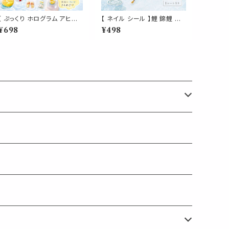
【 ぷっくり ホログラム アヒル
【 ネイル シール 】鯉 錦鯉 和
ネイルシール 】3D ダック 夏
柄 蓮 水紋 3D 金魚風 和風
¥698
¥498
プール 浮き輪 レインボー フ
ステッカー 浴衣 夏祭り 和装
ラワー ミニサイズ ネイルアー
セルフネイル ネイルアート か
ト ジェルネイル セルフネイル
わいい 小さめ ミニサイズ 約
デコ かわいい
6〜9mm