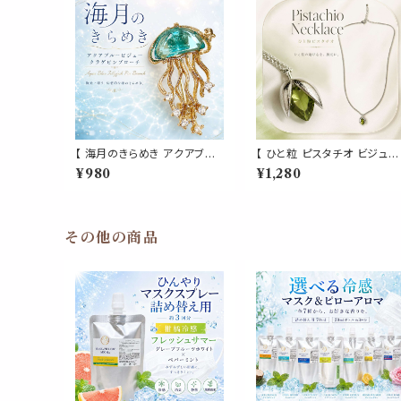
【 海月のきらめき アクアブル
【 ひと粒 ピスタチオ ビジュー
ービジュー クラゲピンブロー
ネックレス 】ピスタチオモチ
¥980
¥1,280
チ 】ゴールド ブルー クリアス
フ グリーン シルバーカラー 
トーン ラインストーン 水族館
ディース ペンダント 小ぶり 
海モチーフ レディース アクセ
実モチーフ 植物モチーフ 個
サリー ピンバッジ ブローチ バ
的 大人可愛い アクセサリー
ッグ 帽子 ジャケット ワンポイ
その他の商品
ント