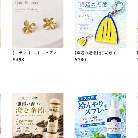
【 サテンゴールド ニュアンスフ
【浜辺の記憶】きらめきイエロ
ー
ラワー ピアス 】 レディース 小
ー ビート板 キーホルダー｜
¥498
¥780
レ
ぶり 花モチーフ 立体 ミニ ス
海辺の夏 海水浴 青春 学生時
果
タッドピアス 軽量 シリコンキ
代 スイミング 水泳 アクリル
性
ャッチ 両耳用 上品 きれいめ
バッグ チャーム プレゼント ギ
大人可愛い オフィス 普段使い
フト
約1.1cm