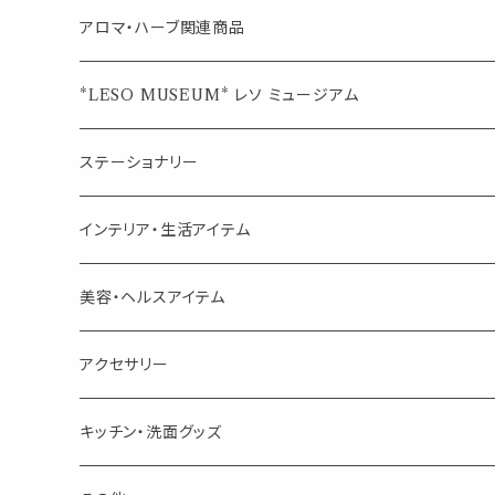
ブレンド
ウェルカムボード・装飾
スプレーボトル
ブレンド
アロマ・ハーブ関連商品
ジュエルオブビューティー
ジュエル オブ ビューティー
席札クリップ
スポイトボトル
シングル
エッセンシャルオイル
*LESO MUSEUM* レソ ミュージアム
美人さんのハーブティー
美人さんのハーブティー
シングル
プチギフト
精油用ボトル
クラフト器材・道具
ステーショナリー
頑張るあなたのティータイム
勉強やデスクワークを頑張るあなたへ 作業用ハーブティー
ブレンド
キャリアオイル・ワックス
ポンプ式ボトル
お香・サシェ・キャンドル
デザインクリップ
インテリア・生活アイテム
季節のハーブティー
季節のハーブティー
1mLお試し
道具
線香
記号（ハート,星,etc）
リップ容器
ディフューザー
ページオープナー・ワイドクリップ
オブジェ
美容・ヘルスアイテム
箱入りアソート
箱入りアソート
サシェ・香り袋
音楽・楽器
アロマオイルウォーマー
スクリュー容器
ポストカード・メッセージカード
キャンドル・お香
アクセサリー
キャンドル
生き物
アロマストーン
チューブ
フック・マグネット・画鋲
ウォールアイテム
ブローチ・ピンバッチ
キッチン・洗面グッズ
インセンスパウダー
食べ物・飲み物
ウッドディフューザー
フック・マグネット・画鋲