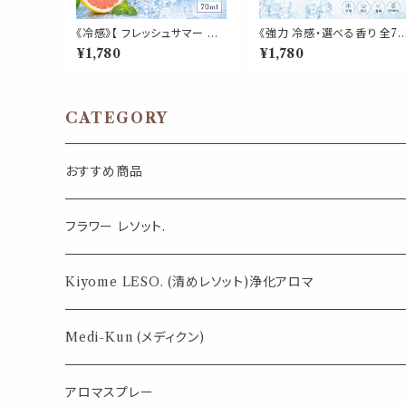
《冷感》【 フレッシュサマー 詰
《強力 冷感・選べる香り 全7
め替え用 70ml 】マスク & ピ
種》【マスク＆ピローアロマ 
¥1,780
¥1,780
ロー アロマ｜グレープフルー
め替え用 70ml 】天然薄荷 
ツホワイト ペパーミント 柑橘
ロマスプレー 約3回分 マスク
夏 ひんやり 涼しい 詰替パウ
枕 寝具 消臭 静菌 植物由来
チ 約3回分 消臭 静菌 冷感 ア
夏 ひんやり 詰替パウチ
ロマスプレー
CATEGORY
おすすめ商品
気になる虫対策に
フラワー レソット.
薄荷の香りで体感温度-4℃ !? スースーシリーズ
Kiyome LESO. (清めレソット)浄化アロマ
パロサント
Medi-Kun (メディクン)
アロマスプレー