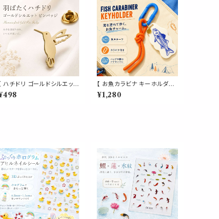
【 ハチドリ ゴールドシルエット
【 お魚カラビナ キーホルダー
ピンバッジ 】鳥 小鳥 バード ブ
】オレンジロープ付き 魚モチ
¥498
¥1,280
ローチ ラペルピン 透かし 羽
ーフ マリンチャーム バッグチ
ばたく ゴールド レディース メ
ャーム 鍵 ポーチ リュック ア
ンズ ユニセックス ジャケット
ウトドア 釣り 海 夏 小物
襟元 帽子 バッグ ポーチ ワン
ポイント アクセサリー プレゼ
ント ギフト