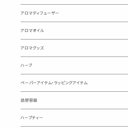
目的で選ぶ
アロマディフューザー
蒸し暑い夏やリフレッシュに
FLOWER LESO. フラワレソット
アロマオイル
消臭に（用途：空間や衣服）
Kiyome LESO. キヨメ レソット
エッセンシャルオイル
アロマグッズ
虫対策に（用途：空間やゴミ箱、ファブリックに）
シングル
体感-4℃ !? 薄荷をブレンドしたアロマスプレー
キャリアオイル
エッセンシャルオイル
ハーブ
空間・気の浄化に（用途：気になる空間に、掃除の後に）
ブレンド
AroMachi アロマチ 町の香り
ディフューザー
サシェ・香り袋
ペーパーアイテム・ラッピングアイテム
マスクの時期に
1mlお試し
Mask&Pillow Aroma
ハーブティー
シーリングワックス シール
詰替容器
シングル
キャンディー
ペーパークリップ
ロールオンボトル
ハーブティー