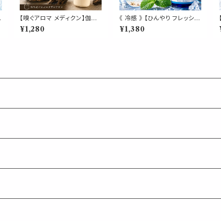
【嗅ぐアロマ メディクン】伽羅
《 冷感 》 【ひんやり フレッシュ
詰
（沈香）｜天然精油 アガーウッ
サマー オーシャン】海 爽やか
¥1,280
¥1,380
ア
ド 深く上品な香木の香り ポー
オークモス ペパーミント ジュ
タブルアロマ ノーズアロマ ヤ
ニパーベリー 天然薄荷 マス
ードム 気分転換 リラックス お
クスプレー ピロースプレー 夏
やすみ 携帯用 日本製 武将
清涼 消臭 静菌 携帯用 アロ
歴史 博物館 ギフト プレゼント
マスプレー