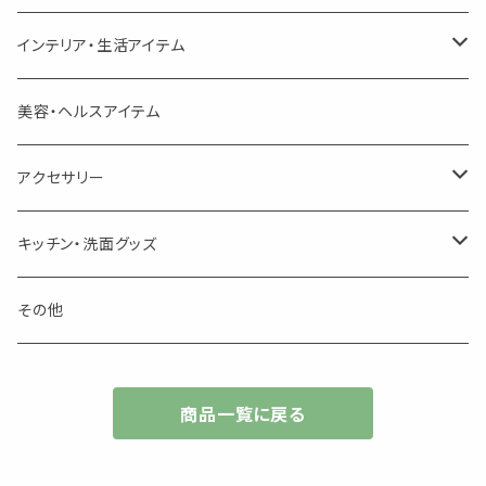
頑張るあなたのティータイム
勉強やデスクワークを頑張るあなたへ 作業用ハーブティー
ブレンド
キャリアオイル・ワックス
ポンプ式ボトル
お香・サシェ・キャンドル
デザインクリップ
インテリア・生活アイテム
季節のハーブティー
季節のハーブティー
1mLお試し
道具
線香
記号（ハート,星,etc）
リップ容器
ディフューザー
ページオープナー・ワイドクリップ
オブジェ
美容・ヘルスアイテム
箱入りアソート
箱入りアソート
サシェ・香り袋
音楽・楽器
アロマオイルウォーマー
スクリュー容器
ポストカード・メッセージカード
キャンドル・お香
アクセサリー
キャンドル
生き物
アロマストーン
チューブ
フック・マグネット・画鋲
ウォールアイテム
ブローチ・ピンバッチ
キッチン・洗面グッズ
インセンスパウダー
食べ物・飲み物
ウッドディフューザー
フック・マグネット・画鋲
スライドケース
ステッカー・マスキングテープ・付箋
収納・小物トレー
ピアス
カトラリー
その他
天然のお香
自然・植物・天気
吊り下げディフューザー
ウォールステッカー
その他
ブックマーク・しおり
卓上トイ・アイテム
ネックレス
商品一覧に戻る
香皿・お香立て・ケース
生活・モノ
クリップ式ディフューザー
定規
花瓶
リング
イベント・活動・旅行
その他