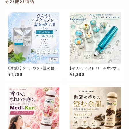
その他の商品
《冷感》【 クールウッド 詰め替え
【マリンテイスト ロールオンボト
用 70ml 】マスク & ピロー アロ
ル】10ml メタリックブルー 海 夏
¥1,780
¥1,280
マ｜ヒノキ ヒバ 天然薄荷 夏 ひ
水滴 サンゴ 貝殻 シェル 西海岸
んやり 涼しい 詰替パウチ 約3回
ハワイ ビーチ 携帯 アロマ 遮光
分 消臭 静菌 冷感 アロマスプレ
性 エッセンシャルオイル シルバ
ー
ーキャップ 容器