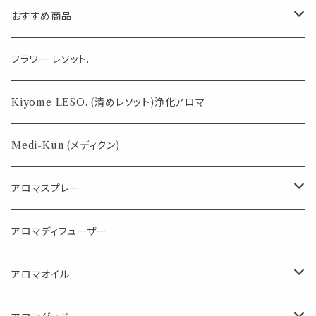
おすすめ商品
気になる虫対策に
フラワー レソット.
薄荷の香りで体感温度-4℃ !? スースーシリーズ
Kiyome LESO. (清めレソット)浄化アロマ
パロサント
Medi-Kun (メディクン)
アロマスプレー
目的で選ぶ
アロマディフューザー
蒸し暑い夏やリフレッシュに
FLOWER LESO. フラワレソット
アロマオイル
消臭に（用途：空間や衣服）