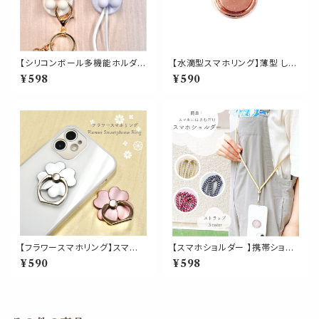
【シリコンボール多機能ホルダ
【水滴型スマホリング】薄型 しず
ー】１個 玉 歯ブラシ カミソリ 粘
く 雫 スマホスタンド スマートフ
¥598
¥590
着シール 浴室 洗面 貼り付け跡
ォン 片手操作 360度回転 強力
なし 壁傷つけない 鍵かけ 玄関
吸着 携帯リング 落下防止 ホー
収納 インテリア
ルドリング 簡単装着 かわいい
おしゃれ
【フラワースマホリング】スマホ
【スマホショルダー 】携帯ショル
スタンド スマートフォン 携帯リ
ダー 肩掛け ストラップ 斜め掛
¥590
¥598
ング 薄型 落下防止 ホールドリ
け ネックストラップ 携帯 手ぶら
ング 簡単装着 かわいい おしゃ
ファッション 紐 落下防止
れ