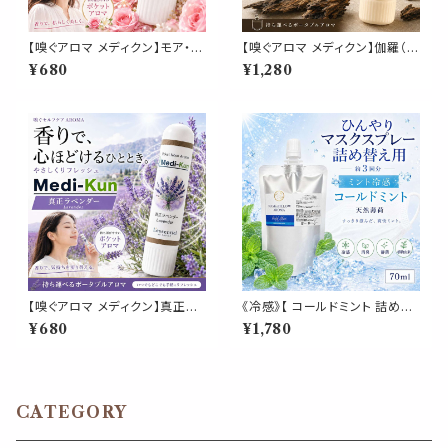
【嗅ぐアロマ メディクン】モア・ビ
【嗅ぐアロマ メディクン】伽羅（沈
ューティ｜ダマスクローズ×ネロ
香）｜天然精油 アガーウッド 深
¥680
¥1,280
リ×サンダルウッド 華やかなフロ
く上品な香木の香り ポータブル
ーラルウッディの香り ポータブ
アロマ ノーズアロマ ヤードム
ルアロマ ノーズ ヤードム 美容
気分転換 リラックス おやすみ
セルフケア 気分転換 リフレッシ
携帯用 日本製 武将 歴史 博物
ュ 携帯 日本製 女性 誕生日 ギ
館 ギフト プレゼント
フト プレゼント
【嗅ぐアロマ メディクン】真正ラ
《冷感》【 コールドミント 詰め替
ベンダー｜おやすみ前 リラック
え用 70ml 】マスク & ピロー ア
¥680
¥1,780
ス 上品 フローラル ハーブ 香り
ロマ｜ペパーミント 国産天然薄
ポータブルアロマ ノーズ ヤード
荷 夏 ひんやり 涼しい 詰替パウ
ム 気分転換 読書 休憩 外出 携
チ 約3回分 消臭 静菌 冷感 ア
帯 日本製 男性 女性 誕生日 ギ
ロマスプレー
フト プレゼント
CATEGORY