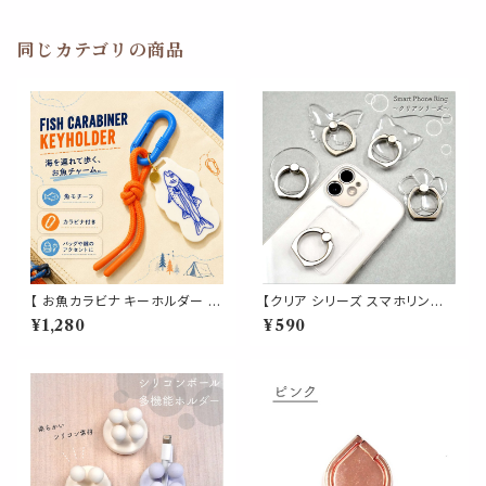
同じカテゴリの商品
【 お魚カラビナ キーホルダー 】
【クリア シリーズ スマホリング】
オレンジロープ付き 魚モチーフ
全５種 透明 スマホスタンド スマ
¥1,280
¥590
マリンチャーム バッグチャーム
ートフォン 携帯リング 落下防止
鍵 ポーチ リュック アウトドア 釣
ホールドリング 簡単装着 猫 蝶
り 海 夏 小物
花 かわいい おしゃれ