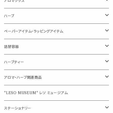
Kiyome LESO. キヨメ レソット
エッセンシャルオイル
アロマグッズ
虫対策に（用途：空間やゴミ箱、ファブリックに）
シングル
体感-4℃ !? 薄荷をブレンドしたアロマスプレー
キャリアオイル
エッセンシャルオイル
ハーブ
空間・気の浄化に（用途：気になる空間に、掃除の後に）
ブレンド
AroMachi アロマチ 町の香り
ディフューザー
サシェ・香り袋
ペーパーアイテム・ラッピングアイテム
マスクの時期に
1mlお試し
Mask&Pillow Aroma
ハーブティー
シーリングワックス シール
詰替容器
シングル
キャンディー
ペーパークリップ
ロールオンボトル
ハーブティー
ブレンド
ウェルカムボード・装飾
スプレーボトル
ブレンド
アロマ・ハーブ関連商品
ジュエルオブビューティー
ジュエル オブ ビューティー
席札クリップ
スポイトボトル
シングル
エッセンシャルオイル
*LESO MUSEUM* レソ ミュージアム
美人さんのハーブティー
美人さんのハーブティー
シングル
プチギフト
精油用ボトル
クラフト器材・道具
ステーショナリー