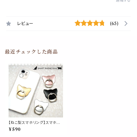
通報する
レビュー
(65)
最近チェックした商品
【ねこ型スマホリング】スマホス
タンド スマートフォン 携帯リン
¥590
グ 薄型 落下防止 ホールドリン
グ 簡単装着 かわいい おしゃれ