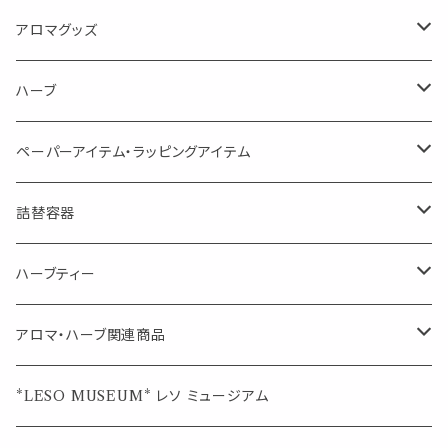
消臭に（用途：空間や衣服）
Kiyome LESO. キヨメ レソット
エッセンシャルオイル
アロマグッズ
虫対策に（用途：空間やゴミ箱、ファブリックに）
シングル
体感-4℃ !? 薄荷をブレンドしたアロマスプレー
キャリアオイル
エッセンシャルオイル
ハーブ
空間・気の浄化に（用途：気になる空間に、掃除の後に）
ブレンド
AroMachi アロマチ 町の香り
ディフューザー
サシェ・香り袋
ペーパーアイテム・ラッピングアイテム
マスクの時期に
1mlお試し
Mask&Pillow Aroma
ハーブティー
シーリングワックス シール
詰替容器
シングル
キャンディー
ペーパークリップ
ロールオンボトル
ハーブティー
ブレンド
ウェルカムボード・装飾
スプレーボトル
ブレンド
アロマ・ハーブ関連商品
ジュエルオブビューティー
ジュエル オブ ビューティー
席札クリップ
スポイトボトル
シングル
エッセンシャルオイル
*LESO MUSEUM* レソ ミュージアム
美人さんのハーブティー