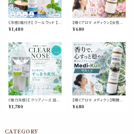
《冷感》箱付き【 クールウッド 】マ
【嗅ぐアロマ メディクン】女性バ
スク & ピロー アロマ 20ml｜
ランス｜クラリセージ×ゼラニウ
¥1,480
¥680
ヒノキ ヒバ 天然薄荷 夏 ひんや
ム ルナ ムーン サイクル やさし
り 涼しい 森林系 スプレー 枕 寝
い花の香り ポータブルアロマ ノ
具 リフレッシュ 植物由来 消臭
ーズ ヤードム ゆらぎ 気分転換
静菌 携帯用 ギフト プレゼント
リラックス おやすみ 癒し 外出
携帯 日本製 女性 誕生日 ギフト
プレゼント
《強力冷感》【 クリアノーズ 詰め
【嗅ぐアロマ メディクン】明鏡止
替え用 70ml 】マスク & ピロー
水 瞑想｜アガーウッド ラベンダ
¥1,780
¥680
アロマ｜北海道ハッカ ペパーミ
ー ペパーミント クローブ 深く静
ント ユーカリ ティートゥリー 強
かな 香り ポータブルアロマ ノ
め 爽快 鼻すっきり 夏 ひんやり
ーズ ヤードム ヨガ 読書 仕事
涼しい 詰替パウチ 約3回分 消
勉強 運転 休憩 気分転換 リフレ
臭 静菌 冷感 アロマスプレー
ッシュ 外出 携帯 日本製 男性
CATEGORY
女性 ギフト プレゼント