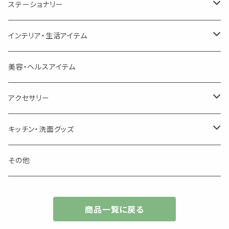
美人さんのハーブティー
シングル
プチギフト
精油用ボトル
クラフト器材・道具
ステーショナリー
頑張るあなたのティータイム
勉強やデスクワークを頑張るあなたへ 作業用ハーブティー
ブレンド
キャリアオイル・ワックス
ポンプ式ボトル
お香・サシェ・キャンドル
デザインクリップ
インテリア・生活アイテム
季節のハーブティー
季節のハーブティー
1mLお試し
道具
線香
記号（ハート,星,etc）
リップ容器
ディフューザー
ページオープナー・ワイドクリップ
オブジェ
美容・ヘルスアイテム
箱入りアソート
箱入りアソート
サシェ・香り袋
音楽・楽器
アロマオイルウォーマー
スクリュー容器
ポストカード・メッセージカード
キャンドル・お香
アクセサリー
キャンドル
生き物
アロマストーン
チューブ
フック・マグネット・画鋲
ウォールアイテム
ブローチ・ピンバッチ
キッチン・洗面グッズ
インセンスパウダー
食べ物・飲み物
ウッドディフューザー
フック・マグネット・画鋲
スライドケース
ステッカー・マスキングテープ・付箋
収納・小物トレー
ピアス
カトラリー
その他
天然のお香
自然・植物・天気
吊り下げディフューザー
ウォールステッカー
その他
ブックマーク・しおり
卓上トイ・アイテム
ネックレス
商品一覧に戻る
香皿・お香立て・ケース
生活・モノ
クリップ式ディフューザー
定規
花瓶
リング