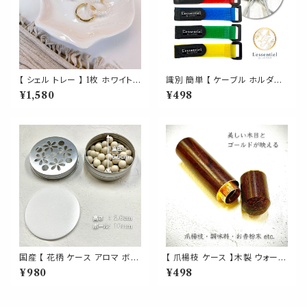
【 シェル トレー 】 1枚 ホワイト
識別 簡単 【 ケーブル ホルダー
貝 貝殻 海 ハワイ 器 食器 お皿
】 結束 バンド 5色 セット 整理
¥1,580
¥498
小皿 豆皿 醤油皿 フルーツ皿 香
コード 束ねる マジック テープ
皿 置物 小物入れ ソープディッ
カバー スマホ ゲーム 充電 配線
シュ 石鹸 アクセサリー ジュエリ
新生活 入学 入社 プレゼント
ー トレイ トレイ インテリア キッ
チン 卓上 磁器 雑貨 西海岸風
北欧
国産 【 花柄 ケース アロマ ボー
【 爪楊枝 ケース 】木製 ウォール
ル ディフューザー 】シルバー 日
ナッツ 針 ニードル 通し 調味料
¥980
¥498
本 陶磁器 香水 エッセンシャル
お香 パウダー ようじ 容器 収納
オイル 精油 対応 ブティック ト
裁縫 くるみ ナチュラル 外出 イ
イレ 玄関 インテリア 雑貨 AEA
ンテリア バッグ ポーチ 外出 旅