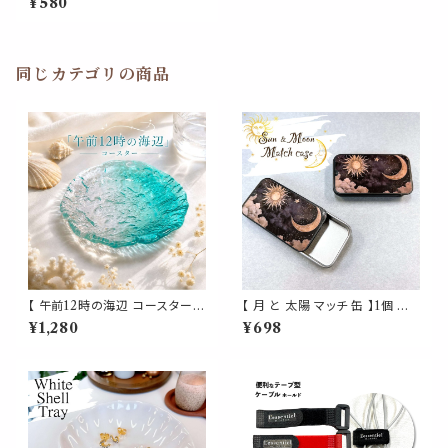
¥580
ータイ 粘着シール 両面テープ
便利 整理 貼り付け跡なし 壁傷
つけない 玄関 インテリア
同じカテゴリの商品
【 午前12時の海辺 コースター】
【 月 と 太陽 マッチ 缶 】1個 ブラ
ガラス グラデーション 海 夏 お
ック スライド式 タブレット ブリ
¥1,280
¥698
しゃれ 涼しげデザイン 透明 ク
キ缶 マッチストライカー付き ア
リア ブルー 波 カフェ 皿 小皿
ウトドア キャンプ 焚き火 お香
カップコースター プレート トレ
線香 キャンドル 喫煙 タバコ ピ
ー トレイ 小物置き インテリア
ルケース サプリメント キャンデ
ギフト プレゼント 贈り物 お祝い
ィケース 小物入れ 携帯用 コン
新築祝い かわいい キッチン
テナ 薄型 収納 ケース おしゃれ