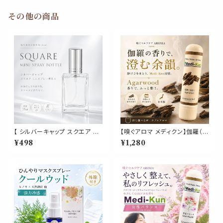
J 生活 玉 サロン 木
行 プレゼント 天然
その他の商品
【 シルバーキャップ スクエア ミ
【嗅ぐアロマ メディクン】伽羅（沈
ニスプレーボトル 15ml 】1本 ク
香）｜天然精油 アガーウッド 深
¥498
¥1,280
リア ガラス製 詰め替え容器 携
く上品な香木の香り ポータブル
帯用 コンパクト 香水 アロマ フ
アロマ ノーズアロマ ヤードム
レグランス ハンドメイド クラフト
気分転換 リラックス おやすみ
おしゃれ シンプル かわいい
携帯用 日本製 武将 歴史 博物
館 ギフト プレゼント