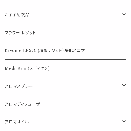
おすすめ商品
気になる虫対策に
フラワー レソット.
薄荷の香りで体感温度-4℃ !? スースーシリーズ
Kiyome LESO. (清めレソット)浄化アロマ
パロサント
Medi-Kun (メディクン)
アロマスプレー
目的で選ぶ
アロマディフューザー
蒸し暑い夏やリフレッシュに
FLOWER LESO. フラワレソット
アロマオイル