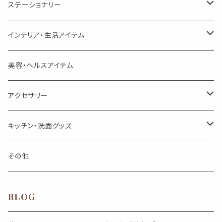
美人さんのハーブティー
シングル
プチギフト
精油用ボトル
クラフト器材・道具
ステーショナリー
頑張るあなたのティータイム
勉強やデスクワークを頑張るあなたへ 作業用ハーブティー
ブレンド
キャリアオイル・ワックス
ポンプ式ボトル
お香・サシェ・キャンドル
デザインクリップ
インテリア・生活アイテム
季節のハーブティー
季節のハーブティー
1mLお試し
道具
線香
記号（ハート,星,etc）
リップ容器
ディフューザー
ページオープナー・ワイドクリップ
オブジェ
美容・ヘルスアイテム
箱入りアソート
箱入りアソート
サシェ・香り袋
音楽・楽器
アロマオイルウォーマー
スクリュー容器
ポストカード・メッセージカード
キャンドル・お香
アクセサリー
キャンドル
生き物
アロマストーン
チューブ
フック・マグネット・画鋲
ウォールアイテム
ブローチ・ピンバッチ
キッチン・洗面グッズ
インセンスパウダー
食べ物・飲み物
ウッドディフューザー
フック・マグネット・画鋲
スライドケース
ステッカー・マスキングテープ・付箋
収納・小物トレー
ピアス
カトラリー
その他
天然のお香
自然・植物・天気
吊り下げディフューザー
ウォールステッカー
その他
ブックマーク・しおり
卓上トイ・アイテム
ネックレス
BLOG
香皿・お香立て・ケース
生活・モノ
クリップ式ディフューザー
定規
花瓶
リング