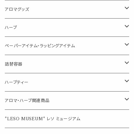
消臭に（用途：空間や衣服）
Kiyome LESO. キヨメ レソット
エッセンシャルオイル
アロマグッズ
虫対策に（用途：空間やゴミ箱、ファブリックに）
シングル
体感-4℃ !? 薄荷をブレンドしたアロマスプレー
キャリアオイル
エッセンシャルオイル
ハーブ
空間・気の浄化に（用途：気になる空間に、掃除の後に）
ブレンド
AroMachi アロマチ 町の香り
ディフューザー
サシェ・香り袋
ペーパーアイテム・ラッピングアイテム
マスクの時期に
1mlお試し
Mask&Pillow Aroma
ハーブティー
シーリングワックス シール
詰替容器
シングル
キャンディー
ペーパークリップ
ロールオンボトル
ハーブティー
ブレンド
ウェルカムボード・装飾
スプレーボトル
ブレンド
アロマ・ハーブ関連商品
ジュエルオブビューティー
ジュエル オブ ビューティー
席札クリップ
スポイトボトル
シングル
エッセンシャルオイル
*LESO MUSEUM* レソ ミュージアム
美人さんのハーブティー