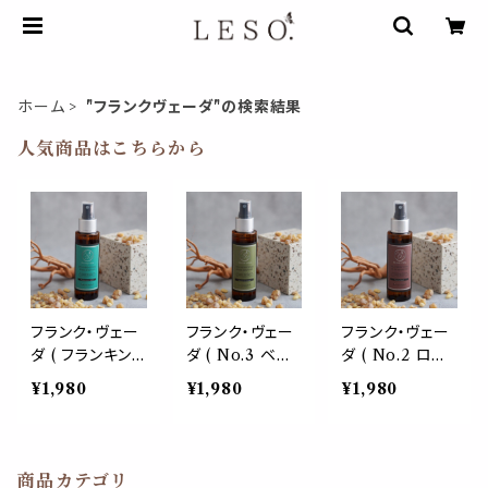
ホーム
"フランクヴェーダ"の検索結果
人気商品はこちらから
フランク・ヴェー
フランク・ヴェー
フランク・ヴェー
ダ ( フランキン
ダ ( No.3 ベル
ダ ( No.2 ロゼ・
センス・トゥ・ピュ
ガモット・フォア・
フォア・ビューテ
¥1,980
¥1,980
¥1,980
リファイ ) 希少
フォーチューン )
ィ ) ローズabs
神聖 香り アロ
ベルガモット フ
薔薇 ネロリ フラ
マ 香 癒し 浄化
ランキンセンス
ンキンセンス 神
神秘 スプレー
神秘 お香 アロ
秘 お香 アロマ
商品カテゴリ