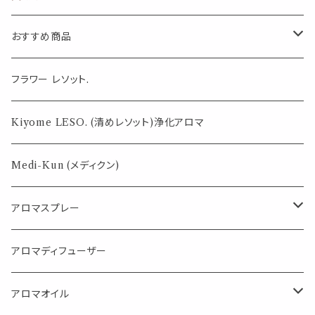
寝具 マスクスプ
マ 浄化 華やか
サンダルウッド
レー お香
クリーン
浄化 華やか ク
リーン
おすすめ商品
気になる虫対策に
フラワー レソット.
薄荷の香りで体感温度-4℃ !? スースーシリーズ
Kiyome LESO. (清めレソット)浄化アロマ
パロサント
Medi-Kun (メディクン)
アロマスプレー
目的で選ぶ
アロマディフューザー
蒸し暑い夏やリフレッシュに
FLOWER LESO. フラワレソット
アロマオイル