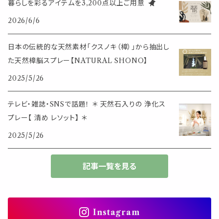
暮らしを彩るアイテムを3,200点以上ご用意
イベント・活動・旅行
その他
2026/6/6
筆記用具
スマホアイテム
ブレスレット
使いやすいベーシック
日本の伝統的な天然素材「クスノキ（樟）」から抽出し
事務用品
レザーアイテム
スマホアイテム
た天然樟脳スプレー【NATURAL SHONO】
ミニサイズ
2025/5/26
生活アイテム
その他
大きめサイズ
テレビ・雑誌・SNSで話題！ ＊ 天然石入りの 浄化ス
プレー【 清め レソット】 ＊
50個以上の大容量
2025/5/26
ダブルクリップ・その他
記事一覧を見る
Instagram